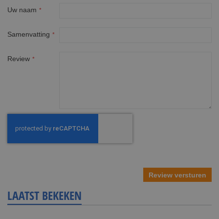
star
stars
stars
stars
stars
Uw naam
Samenvatting
Review
Review versturen
LAATST BEKEKEN