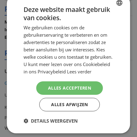
PRODUCT SPECIFICATIES
Deze website maakt gebruik
van cookies.
DUTCH
Meer
Gillette
We gebruiken cookies om de
informatie
ENGLISH
1.00 STUK
gebruikerservaring te verbeteren en om
7702018349746
advertenties te personaliseren zodat ze
beter aansluiten bij uw interesses. Kies
REVIEWS OVER DIT PRODUCT
welke cookies u ons toestaat te gebruiken.
U kunt meer lezen over ons Cookiebeleid
in ons Privacybeleid
Lees verder
U plaatst een review over:
Gillette Fusion ProGlide Power 12 scheermesjes
ALLES ACCEPTEREN
Uw waardering
ALLES AFWIJZEN
Kwaliteit
1
2
3
4
5
Prijs
star
stars
stars
stars
stars
DETAILS WEERGEVEN
1
2
3
4
5
Waarde
star
stars
stars
stars
stars
1
2
3
4
5