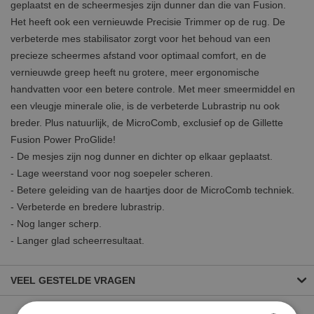
geplaatst en de scheermesjes zijn dunner dan die van Fusion.
Het heeft ook een vernieuwde Precisie Trimmer op de rug. De
verbeterde mes stabilisator zorgt voor het behoud van een
precieze scheermes afstand voor optimaal comfort, en de
vernieuwde greep heeft nu grotere, meer ergonomische
handvatten voor een betere controle. Met meer smeermiddel en
een vleugje minerale olie, is de verbeterde Lubrastrip nu ook
breder. Plus natuurlijk, de MicroComb, exclusief op de Gillette
Fusion Power ProGlide!
- De mesjes zijn nog dunner en dichter op elkaar geplaatst.
- Lage weerstand voor nog soepeler scheren.
- Betere geleiding van de haartjes door de MicroComb techniek.
- Verbeterde en bredere lubrastrip.
- Nog langer scherp.
- Langer glad scheerresultaat.
VEEL GESTELDE VRAGEN