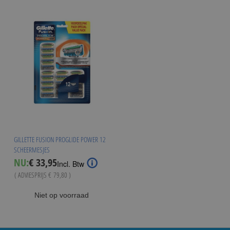
GILLETTE FUSION PROGLIDE POWER 12
SCHEERMESJES
Special
NU:
€ 33,95
Incl. Btw
Price
( ADVIESPRIJS
€ 79,80
)
Niet op voorraad