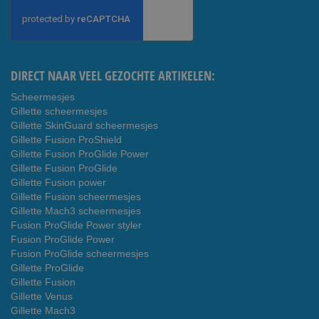
op
onze
nieuwsbrief
DIRECT NAAR VEEL GEZOCHTE ARTIKELEN:
Scheermesjes
Gillette scheermesjes
Gillette SkinGuard scheermesjes
Gillette Fusion ProShield
Gillette Fusion ProGlide Power
Gillette Fusion ProGlide
Gillette Fusion power
Gillette Fusion scheermesjes
Gillette Mach3 scheermesjes
Fusion ProGlide Power styler
Fusion ProGlide Power
Fusion ProGlide scheermesjes
Gillette ProGlide
Gillette Fusion
Gillette Venus
Gillette Mach3