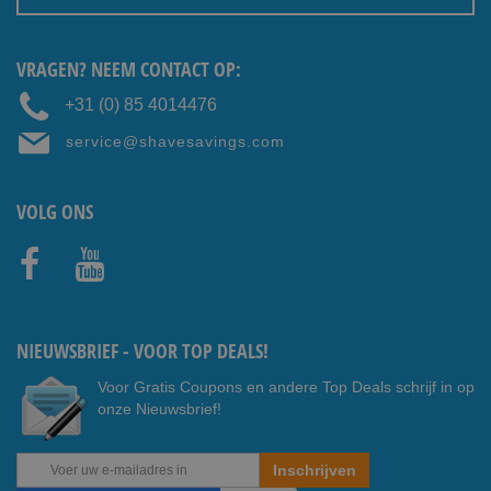
VRAGEN? NEEM CONTACT OP:
+31 (0) 85 4014476
service@shavesavings.com
VOLG ONS
Faceb
Youtub
ook
e
NIEUWSBRIEF - VOOR TOP DEALS!
Voor Gratis Coupons en andere Top Deals schrijf in op
onze Nieuwsbrief!
Abonneer
Inschrijven
u