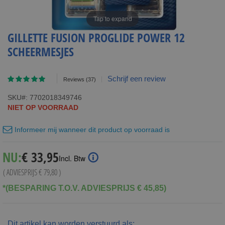
Tap to expand
GILLETTE FUSION PROGLIDE POWER 12
SCHEERMESJES
Waardering:
Schrijf een review
Reviews
(37)
94
100
% of
SKU
7702018349746
NIET OP VOORRAAD
Informeer mij wanneer dit product op voorraad is
Special
NU:
€ 33,95
Incl. Btw
Price
( ADVIESPRIJS
€ 79,80
)
*(BESPARING T.O.V. ADVIESPRIJS € 45,85)
Dit artikel kan worden verstuurd als: