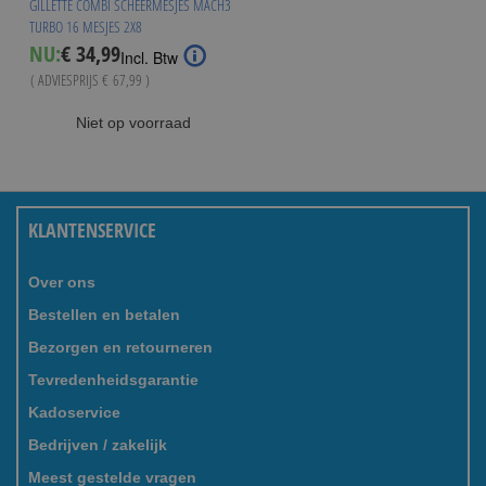
GILLETTE COMBI SCHEERMESJES MACH3
TURBO 16 MESJES 2X8
Special
NU:
€ 34,99
Incl. Btw
Price
( ADVIESPRIJS
€ 67,99
)
Niet op voorraad
KLANTENSERVICE
Over ons
Bestellen en betalen
Bezorgen en retourneren
Tevredenheidsgarantie
Kadoservice
Bedrijven / zakelijk
Meest gestelde vragen