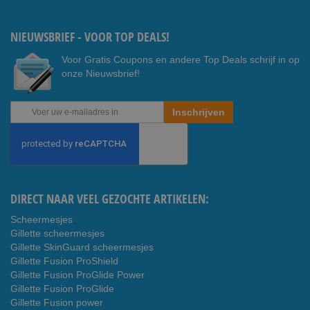
Youtub
ook
e
NIEUWSBRIEF - VOOR TOP DEALS!
Voor Gratis Coupons en andere Top Deals schrijf in op
onze Nieuwsbrief!
Abonneer
Inschrijven
u
op
onze
nieuwsbrief
DIRECT NAAR VEEL GEZOCHTE ARTIKELEN:
Scheermesjes
Gillette scheermesjes
Gillette SkinGuard scheermesjes
Gillette Fusion ProShield
Gillette Fusion ProGlide Power
Gillette Fusion ProGlide
Gillette Fusion power