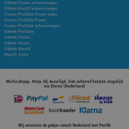
Gillette Fusion scheermesjes
Gillette Mach3 scheermesjes
Fusion ProGlide Power styler
Fusion ProGlide Power
Fusion ProGlide scheermesjes
Gillette ProGlide
Gillette Fusion
Gillette Venus
Gillette Mach3
Mach3 Turbo
Multisafepay. Https SSL beveiligd. Ook achteraf betalen mogelijk
via Klarna (Nederland)
Wij versturen de pakjes vanuit Nederland met PostNL