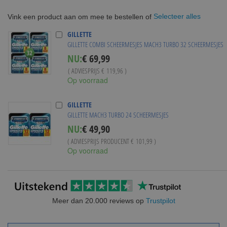
Selecteer alles
Vink een product aan om mee te bestellen of
GILLETTE
GILLETTE COMBI SCHEERMESJES MACH3 TURBO 32 SCHEERMESJES
Special
NU:
€ 69,99
Price
( ADVIESPRIJS
€ 119,96
)
Op voorraad
GILLETTE
GILLETTE MACH3 TURBO 24 SCHEERMESJES
NU:
€ 49,90
( ADVIESPRIJS PRODUCENT
€ 101,99
)
Op voorraad
Meer dan 20.000 reviews op
Trustpilot