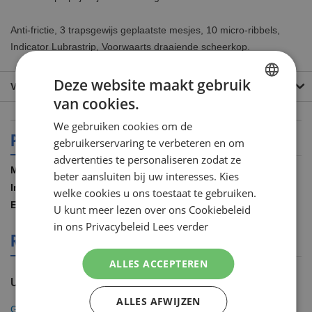
Anti-frictie, 3 trapsgewijs geplaatste mesjes, 10 micro-ribbels,
Indicator Lubrastrip, Voorwaarts draaiende scheerkop.
Deze website maakt gebruik
VEEL GESTELDE VRAGEN
van cookies.
DUTCH
We gebruiken cookies om de
ENGLISH
PRODUCT SPECIFICATIES
gebruikerservaring te verbeteren en om
advertenties te personaliseren zodat ze
Meer
Gillette
beter aansluiten bij uw interesses. Kies
informatie
16.00 STUKS
welke cookies u ons toestaat te gebruiken.
COMBIGILMA96
U kunt meer lezen over ons Cookiebeleid
in ons Privacybeleid
Lees verder
REVIEWS OVER DIT PRODUCT
ALLES ACCEPTEREN
U plaatst een review over:
ALLES AFWIJZEN
Gillette Combi Scheermesjes Mach3 Turbo 16 mesjes 2x8