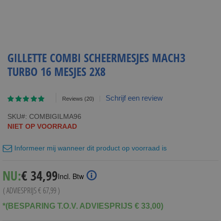
GILLETTE COMBI SCHEERMESJES MACH3
TURBO 16 MESJES 2X8
Waardering:
Schrijf een review
Reviews
(20)
95
100
% of
SKU
COMBIGILMA96
NIET OP VOORRAAD
Informeer mij wanneer dit product op voorraad is
Special
NU:
€ 34,99
Incl. Btw
Price
( ADVIESPRIJS
€ 67,99
)
*(BESPARING T.O.V. ADVIESPRIJS € 33,00)