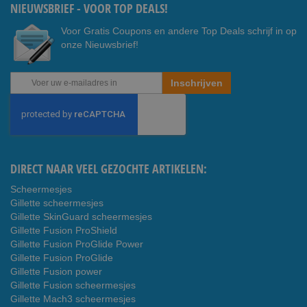
NIEUWSBRIEF - VOOR TOP DEALS!
Voor Gratis Coupons en andere Top Deals schrijf in op
onze Nieuwsbrief!
Abonneer
Inschrijven
u
op
onze
nieuwsbrief
DIRECT NAAR VEEL GEZOCHTE ARTIKELEN:
Scheermesjes
Gillette scheermesjes
Gillette SkinGuard scheermesjes
Gillette Fusion ProShield
Gillette Fusion ProGlide Power
Gillette Fusion ProGlide
Gillette Fusion power
Gillette Fusion scheermesjes
Gillette Mach3 scheermesjes