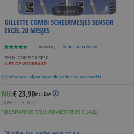
Tap to expand
GILLETTE COMBI SCHEERMESJES SENSOR
EXCEL 20 MESJES
Waardering:
Schrijf een review
Reviews
(6)
93
100
% of
SKU
COMBIGILSE10
NIET OP VOORRAAD
Informeer mij wanneer dit product op voorraad is
Special
NU:
€ 23,90
Incl. Btw
Price
( ADVIESPRIJS
€ 38,01
)
*(BESPARING T.O.V. ADVIESPRIJS € 14,11)
Dit artikel kan worden verstuurd als: