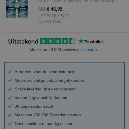
GILLETTE COMBI SCHEERMESJES SENSOR EXCEL 40 MESJES
Special
NU:
€ 46,95
Price
( ADVIESPRIJS
€ 75,96
)
Op voorraad
Meer dan 20.000 reviews op
Trustpilot
A-merken voor de scherpste prijs.
Meerdere veilige betaalmogelijkheden.
Snelle levering uit eigen voorraad.
Verzending vanuit Nederland.
30 dagen retourrecht.
Meer dan 250.000 Tevreden klanten.
Gast checkout of handig account.