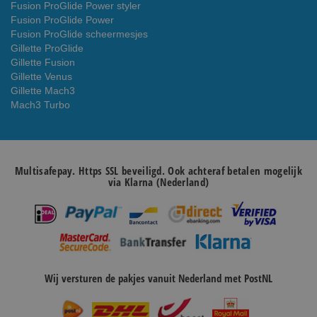
Fusion ProGlide Power styler
Fusion ProGlide Power
Fusion ProGlide scheermesjes
Gillette ProGlide
Gillette Fusion
Gillette Venus
Gillette Mach3
Mach3 Turbo
Multisafepay. Https SSL beveiligd. Ook achteraf betalen mogelijk
via Klarna (Nederland)
Wij versturen de pakjes vanuit Nederland met PostNL