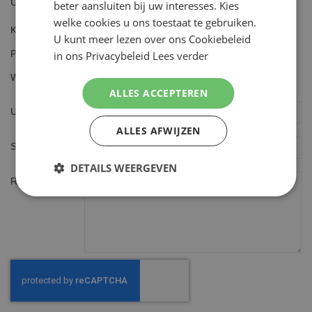
Uw waardering
beter aansluiten bij uw interesses. Kies
welke cookies u ons toestaat te gebruiken.
Kwaliteit
U kunt meer lezen over ons Cookiebeleid
1
2
3
4
5
Prijs
in ons Privacybeleid
Lees verder
star
stars
stars
stars
stars
1
2
3
4
5
Waarde
star
stars
stars
stars
stars
1
2
3
4
5
ALLES ACCEPTEREN
star
stars
stars
stars
stars
Uw naam
ALLES AFWIJZEN
Samenvatting
DETAILS WEERGEVEN
Review