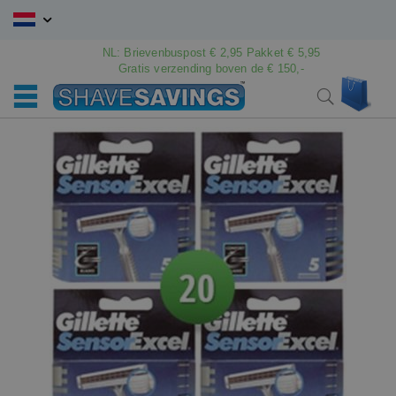
Ga
naar
de
NL: Brievenbuspost € 2,95 Pakket € 5,95
Gratis verzending boven de € 150,-
inhoud
Win
Search
Ga
Ga
naar
naar
het
het
einde
begin
van
van
de
de
afbeeldingen-
afbeeldingen-
gallerij
gallerij