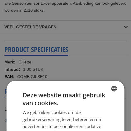
alle Sensor/Sensor Excel apparaten. Aanbieding kan ook geleverd
worden in 2x10 stuks.
VEEL GESTELDE VRAGEN
PRODUCT SPECIFICATIES
Meer
Gillette
informatie
1.00 STUK
COMBIGILSE10
REVIEWS OVER DIT PRODUCT
Deze website maakt gebruik
van cookies.
DUTCH
U plaatst een review over:
We gebruiken cookies om de
ENGLISH
gebruikerservaring te verbeteren en om
Gillette Combi Scheermesjes Sensor Excel 20 mesjes
advertenties te personaliseren zodat ze