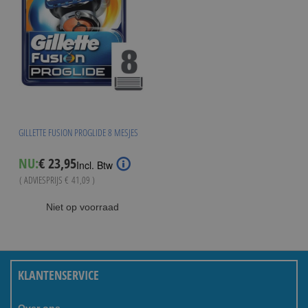
GILLETTE FUSION PROGLIDE 8 MESJES
Special
NU:
€ 23,95
Incl. Btw
Price
( ADVIESPRIJS
€ 41,09
)
Niet op voorraad
KLANTENSERVICE