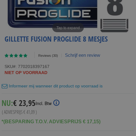
Tap to expand
GILLETTE FUSION PROGLIDE 8 MESJES
Waardering:
Schrijf een review
Reviews
(30)
95
100
% of
SKU
7702018397167
NIET OP VOORRAAD
Informeer mij wanneer dit product op voorraad is
Special
NU:
€ 23,95
Incl. Btw
Price
( ADVIESPRIJS
€ 41,09
)
*(BESPARING T.O.V. ADVIESPRIJS € 17,15)