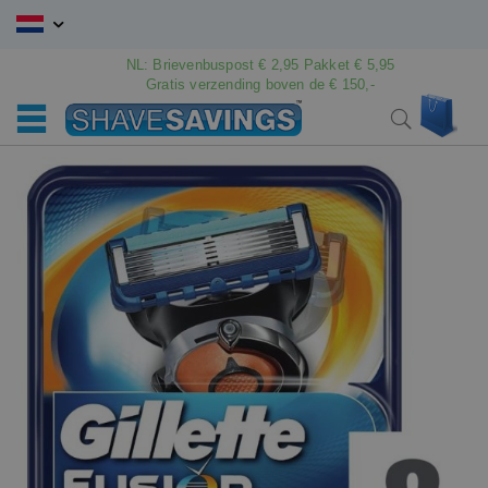
Ga
naar
de
NL: Brievenbuspost € 2,95 Pakket € 5,95
Gratis verzending boven de € 150,-
inhoud
Win
Search
Ga
Ga
naar
naar
het
het
einde
begin
van
van
de
de
afbeeldingen-
afbeeldingen-
gallerij
gallerij