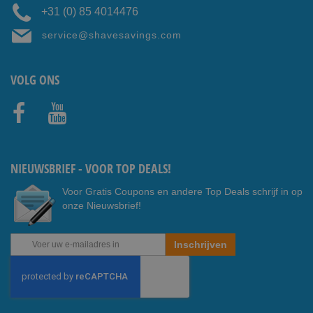
+31 (0) 85 4014476
service@shavesavings.com
VOLG ONS
Faceb
Youtub
ook
e
NIEUWSBRIEF - VOOR TOP DEALS!
Voor Gratis Coupons en andere Top Deals schrijf in op
onze Nieuwsbrief!
Abonneer
Inschrijven
u
op
onze
nieuwsbrief