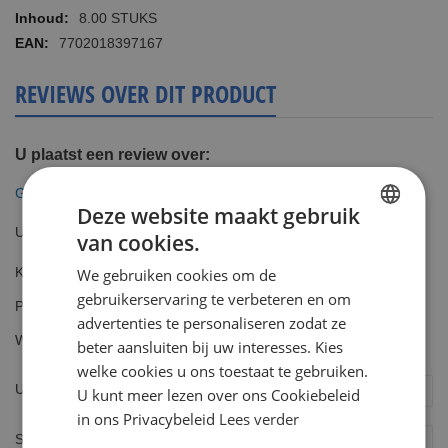
informatie
8.00 STUKS
7702018397167
REVIEWS OVER DIT PRODUCT
U plaatst een review over:
Gillette Fusion ProGlide 8 Mesjes
Deze website maakt gebruik
Uw waardering
van cookies.
DUTCH
Kwaliteit
We gebruiken cookies om de
ENGLISH
1
2
3
4
5
gebruikerservaring te verbeteren en om
Prijs
star
stars
stars
stars
stars
advertenties te personaliseren zodat ze
1
2
3
4
5
Waarde
beter aansluiten bij uw interesses. Kies
star
stars
stars
stars
stars
1
2
3
4
5
welke cookies u ons toestaat te gebruiken.
star
stars
stars
stars
stars
Uw naam
U kunt meer lezen over ons Cookiebeleid
in ons Privacybeleid
Lees verder
Samenvatting