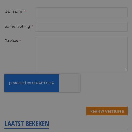
1
2
3
4
5
star
stars
stars
stars
stars
Uw naam
Samenvatting
Review
Review versturen
LAATST BEKEKEN