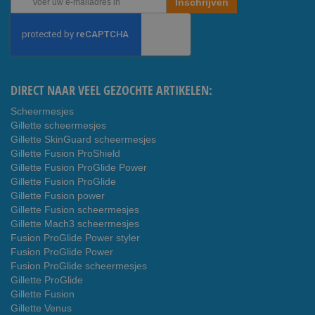
Inschrijven
u
op
onze
nieuwsbrief
DIRECT NAAR VEEL GEZOCHTE ARTIKELEN:
Scheermesjes
Gillette scheermesjes
Gillette SkinGuard scheermesjes
Gillette Fusion ProShield
Gillette Fusion ProGlide Power
Gillette Fusion ProGlide
Gillette Fusion power
Gillette Fusion scheermesjes
Gillette Mach3 scheermesjes
Fusion ProGlide Power styler
Fusion ProGlide Power
Fusion ProGlide scheermesjes
Gillette ProGlide
Gillette Fusion
Gillette Venus