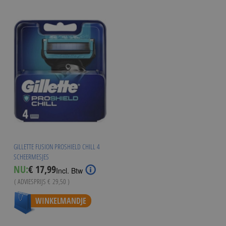
GILLETTE FUSION PROSHIELD CHILL 4
SCHEERMESJES
Special
NU:
€ 17,99
Incl. Btw
Price
( ADVIESPRIJS
€ 29,50
)
WINKELMANDJE