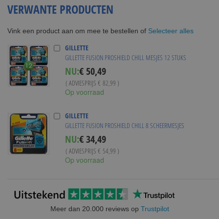
VERWANTE PRODUCTEN
Selecteer alles
Vink een product aan om mee te bestellen of
GILLETTE
GILLETTE FUSION PROSHIELD CHILL MESJES 12 STUKS
Special
NU:
€ 50,49
Price
( ADVIESPRIJS
€ 82,99
)
Op voorraad
GILLETTE
GILLETTE FUSION PROSHIELD CHILL 8 SCHEERMESJES
Special
NU:
€ 34,49
Price
( ADVIESPRIJS
€ 54,99
)
Op voorraad
Meer dan 20.000 reviews op
Trustpilot