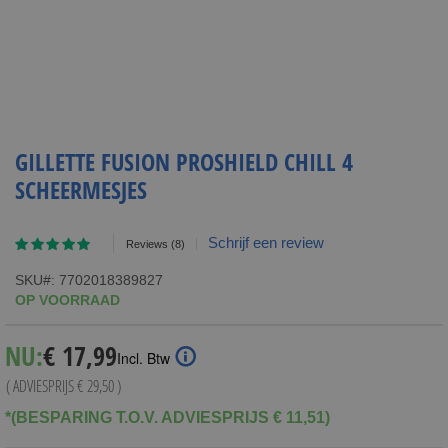
GILLETTE FUSION PROSHIELD CHILL 4
SCHEERMESJES
Waardering:
Schrijf een review
Reviews
(8)
95
100
% of
SKU
7702018389827
OP VOORRAAD
Special
NU:
€ 17,99
Incl. Btw
Price
( ADVIESPRIJS
€ 29,50
)
*(BESPARING T.O.V. ADVIESPRIJS € 11,51)