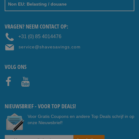
Non EU: Belasting / douane
VRAGEN? NEEM CONTACT OP:
+31 (0) 85 4014476
service@shavesavings.com
VOLG ONS
Faceb
Youtub
ook
e
NIEUWSBRIEF - VOOR TOP DEALS!
Voor Gratis Coupons en andere Top Deals schrijf in op
onze Nieuwsbrief!
Abonneer