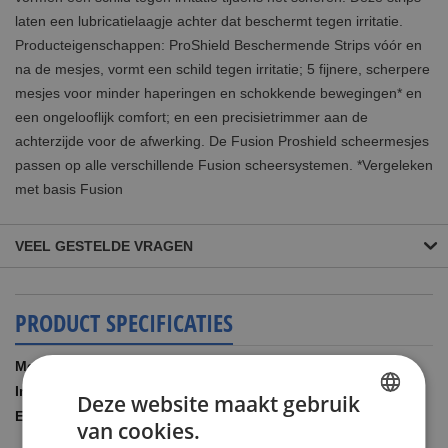
laten een lubricatielaagje achter dat beschermt tegen irritatie.
Producteigenschappen: ProShield Beschermende Strips vóór en
na de mesjes, vormt een schild tegen irritatie; 5 fijnere, scherpere
mesjes voor minder haperingen en schokkende bewegingen* en
een ongelooflijk comfort; en een precisietrimmer aan de
achterzijde voor de afwerking. De Fusion Proshield scheermesjes
passen op alle verschillende Fusion scheersystemen. *Vergeleken
met basis Fusion
VEEL GESTELDE VRAGEN
PRODUCT SPECIFICATIES
Meer
Gillette
informatie
16.00 STUKS
Deze website maakt gebruik
GILLCOMBIPROCH16
van cookies.
DUTCH