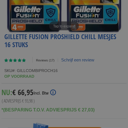
Tap to expand
GILLETTE FUSION PROSHIELD CHILL MESJES
16 STUKS
Waardering:
Schrijf een review
Reviews
(17)
93
100
% of
SKU
GILLCOMBIPROCH16
OP VOORRAAD
Special
NU:
€ 66,95
Incl. Btw
Price
( ADVIESPRIJS
€ 93,98
)
*(BESPARING T.O.V. ADVIESPRIJS € 27,03)