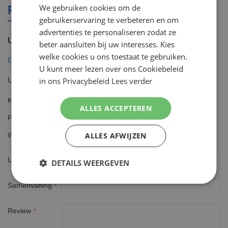
REVIEWS OVER DIT PRODUCT
We gebruiken cookies om de
ENGLISH
gebruikerservaring te verbeteren en om
advertenties te personaliseren zodat ze
U plaatst een review over:
beter aansluiten bij uw interesses. Kies
welke cookies u ons toestaat te gebruiken.
Gillette Fusion ProShield Chill Mesjes 16 stuks
U kunt meer lezen over ons Cookiebeleid
in ons Privacybeleid
Lees verder
Uw waardering
Kwaliteit
ALLES ACCEPTEREN
1
2
3
4
5
Prijs
star
stars
stars
stars
stars
1
2
3
4
5
ALLES AFWIJZEN
Waarde
star
stars
stars
stars
stars
1
2
3
4
5
star
stars
stars
stars
stars
Uw naam
DETAILS WEERGEVEN
Samenvatting
Review