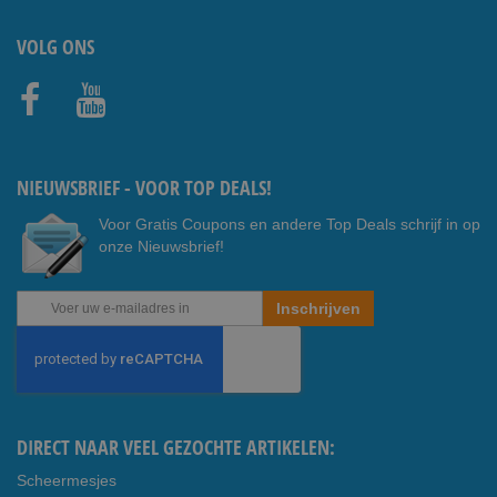
VOLG ONS
Faceb
Youtub
ook
e
NIEUWSBRIEF - VOOR TOP DEALS!
Voor Gratis Coupons en andere Top Deals schrijf in op
onze Nieuwsbrief!
Abonneer
Inschrijven
u
op
onze
nieuwsbrief
DIRECT NAAR VEEL GEZOCHTE ARTIKELEN:
Scheermesjes