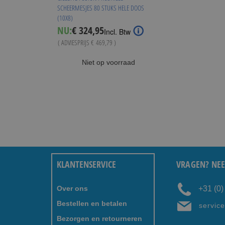
SCHEERMESJES 80 STUKS HELE DOOS
(10X8)
Special
NU:
€ 324,95
Incl. Btw
Price
( ADVIESPRIJS
€ 469,79
)
Niet op voorraad
KLANTENSERVICE
VRAGEN? NEE
Over ons
+31 (0
Bestellen en betalen
servic
Bezorgen en retourneren