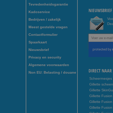
Tevredenheidsgarantie
NIEUWSBRIEF 
Kadoservice
Voo
Bedrijven / zakelijk
Dea
Meest gestelde vragen
Contactformulier
Abonneer
u
Spaarkaart
op
Nieuwsbrief
onze
nieuwsbrief
Privacy en security
Algemene voorwaarden
DIRECT NAAR 
Non EU: Belasting / douane
Scheermesjes
Gillette schee
Gillette SkinG
Gillette Fusion
Gillette Fusio
Gillette Fusion