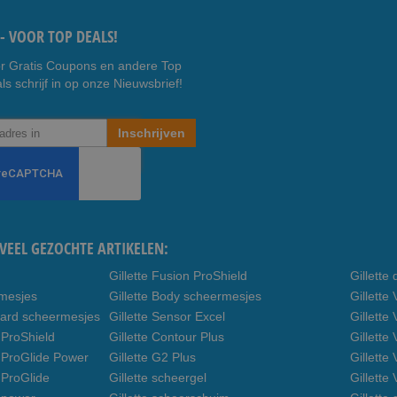
- VOOR TOP DEALS!
r Gratis Coupons en andere Top
ls schrijf in op onze Nieuwsbrief!
Inschrijven
VEEL GEZOCHTE ARTIKELEN:
Gillette Fusion ProShield
Gillett
rmesjes
Gillette Body scheermesjes
Gillett
uard scheermesjes
Gillette Sensor Excel
Gillette
 ProShield
Gillette Contour Plus
Gillette
n ProGlide Power
Gillette G2 Plus
Gillette
 ProGlide
Gillette scheergel
Gillette