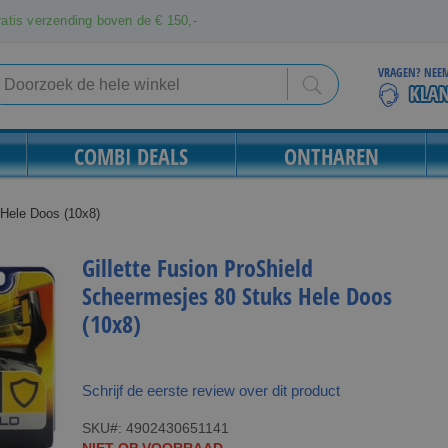
atis verzending boven de € 150,-
VRAGEN? NEEM
Search
Search
COMBI DEALS
ONTHAREN
 Hele Doos (10x8)
Gillette Fusion ProShield
Scheermesjes 80 Stuks Hele Doos
(10x8)
Schrijf de eerste review over dit product
SKU
4902430651141