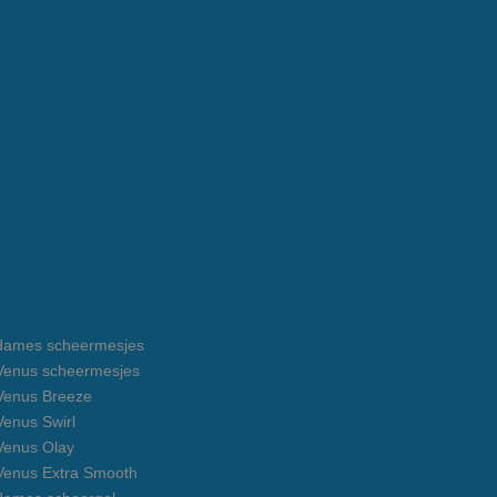
e dames scheermesjes
e Venus scheermesjes
 Venus Breeze
 Venus Swirl
 Venus Olay
 Venus Extra Smooth