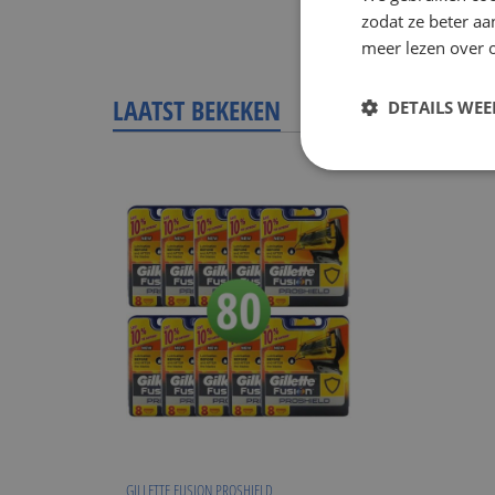
zodat ze beter aa
meer lezen over o
LAATST BEKEKEN
DETAILS WE
GILLETTE FUSION PROSHIELD