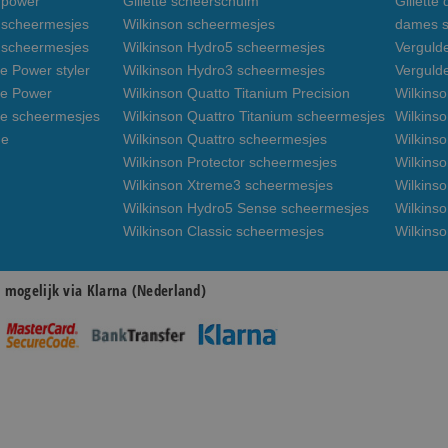
n power
Gillette scheerschuim
Gillette
n scheermesjes
Wilkinson scheermesjes
dames s
3 scheermesjes
Wilkinson Hydro5 scheermesjes
Verguld
e Power styler
Wilkinson Hydro3 scheermesjes
Verguld
de Power
Wilkinson Quatto Titanium Precision
Wilkins
de scheermesjes
Wilkinson Quattro Titanium scheermesjes
Wilkinso
de
Wilkinson Quattro scheermesjes
Wilkinso
Wilkinson Protector scheermesjes
Wilkins
Wilkinson Xtreme3 scheermesjes
Wilkinso
Wilkinson Hydro5 Sense scheermesjes
Wilkins
Wilkinson Classic scheermesjes
Wilkins
n mogelijk via Klarna (Nederland)