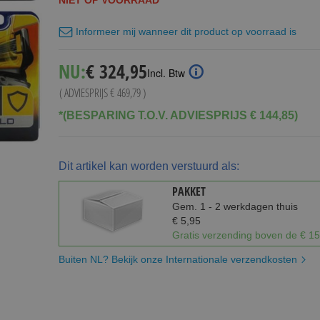
NIET OP VOORRAAD
Informeer mij wanneer dit product op voorraad is
Special
NU:
€ 324,95
Incl. Btw
Price
( ADVIESPRIJS
€ 469,79
)
*(BESPARING T.O.V. ADVIESPRIJS € 144,85)
Dit artikel kan worden verstuurd als:
PAKKET
Gem. 1 - 2 werkdagen thuis
€ 5,95
Gratis verzending boven de € 15
Buiten NL? Bekijk onze Internationale verzendkosten