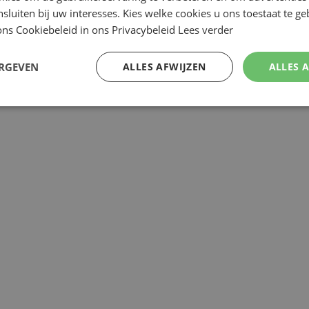
nsluiten bij uw interesses. Kies welke cookies u ons toestaat te g
ns Cookiebeleid in ons Privacybeleid
Lees verder
Review versturen
ERGEVEN
ALLES AFWIJZEN
ALLES 