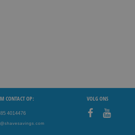
M CONTACT OP:
VOLG ONS
) 85 4014476
Faceb
Youtub
e@shavesavings.com
ook
e