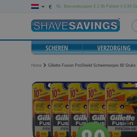
Ga
NL: Brievenbuspost € 2,95 Pakket € 5,95 Gr
€
naar
de
inhoud
SCHEREN
VERZORGING
Home
Gillette Fusion ProShield Scheermesjes 80 Stuks
Ga
Ga
naar
naar
het
het
einde
begin
van
van
de
de
afbeeldingen-
afbeeldingen-
gallerij
gallerij