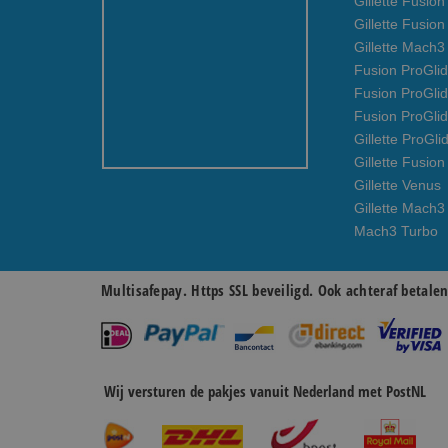
Gillette Fusio
Gillette Fusio
Gillette Mach
Fusion ProGlid
Fusion ProGli
Fusion ProGli
Gillette ProGli
Gillette Fusion
Gillette Venus
Gillette Mach3
Mach3 Turbo
Multisafepay. Https SSL beveiligd. Ook achteraf betale
Wij versturen de pakjes vanuit Nederland met PostNL