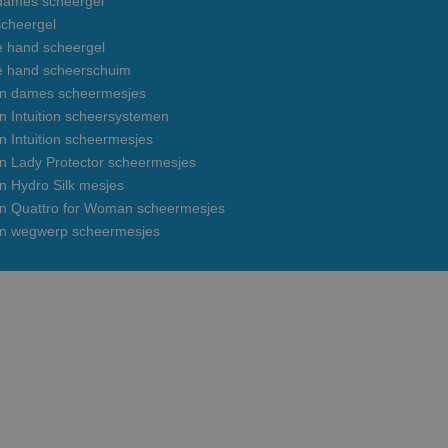
 dames scheergel
cheergel
e hand scheergel
e hand scheerschuim
on dames scheermesjes
n Intuition scheersystemen
n Intuition scheermesjes
on Lady Protector scheermesjes
n Hydro Silk mesjes
on Quattro for Woman scheermesjes
on wegwerp scheermesjes