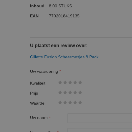
Inhoud
8.00 STUKS
EAN
7702018419135
U plaatst een review over:
Gillette Fusion Scheermesjes 8 Pack
Uw waardering
Kwaliteit
1
2
3
4
5
Prijs
star
stars
stars
stars
stars
1
2
3
4
5
Waarde
star
stars
stars
stars
stars
1
2
3
4
5
star
stars
stars
stars
stars
Uw naam