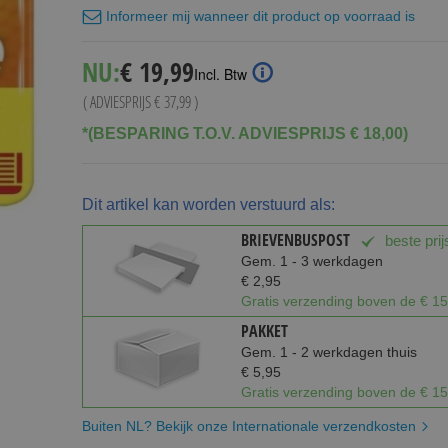
Informeer mij wanneer dit product op voorraad is
Special
NU:
€ 19,99
Incl. Btw
Price
( ADVIESPRIJS
€ 37,99
)
*(BESPARING T.O.V. ADVIESPRIJS € 18,00)
Dit artikel kan worden verstuurd als:
BRIEVENBUSPOST
beste prij
Gem. 1 - 3 werkdagen
€ 2,95
Gratis verzending boven de € 15
PAKKET
Gem. 1 - 2 werkdagen thuis
€ 5,95
Gratis verzending boven de € 15
Buiten NL? Bekijk onze Internationale verzendkosten