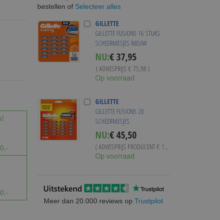
Selecteer alles
bestellen of
GILLETTE
GILLETTE FUSION5 16 STUKS
SCHEERMESJES NIEUW
Special
NU:
€ 37,95
Price
( ADVIESPRIJS
€ 75,98
)
Op voorraad
GILLETTE
GILLETTE FUSION5 20
s!
SCHEERMESJES
NU:
€ 45,50
( ADVIESPRIJS PRODUCENT
€ 102,78
)
0,-
Op voorraad
0,-
Meer dan 20.000 reviews op
Trustpilot