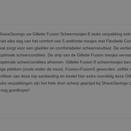
veSavings uw Gillette Fusion Scheermesjes 8 stuks verpakking extr
niet elke dag van het comfort van 5 antifrictie mesjes met Flexibele Co
 wat zorgt voor een gladder en comfortabeler scheerresultaat. De verbe
optimale scheercondities. De strip van de Gillette Fusion mesjes vervaag
 optimale scheercondities afnemen. Gillette Fusion 8 scheermesjes bev
lastige plekken (zoals onder de neus). Fusion=Fusion5 geworden, zelfde
fiteer van deze top aanbieding en bestel hier extra voordelig deze Gill
uks verpakkingen zijn het hele door scherp geprijsd bij ShaveSavings.
e nog goedkoper!