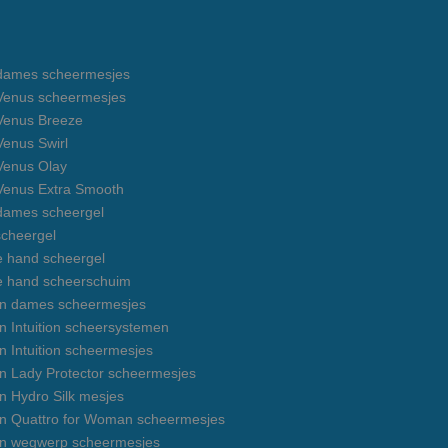
e dames scheermesjes
e Venus scheermesjes
 Venus Breeze
 Venus Swirl
 Venus Olay
 Venus Extra Smooth
 dames scheergel
cheergel
e hand scheergel
e hand scheerschuim
on dames scheermesjes
n Intuition scheersystemen
n Intuition scheermesjes
on Lady Protector scheermesjes
n Hydro Silk mesjes
on Quattro for Woman scheermesjes
on wegwerp scheermesjes