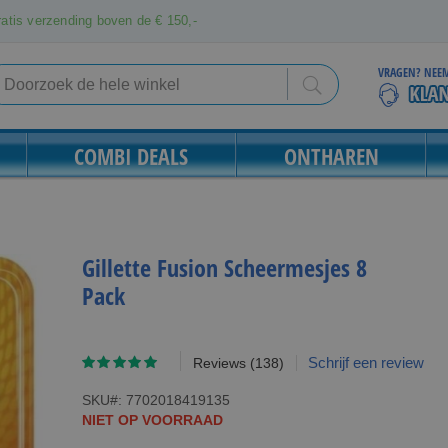
atis verzending boven de € 150,-
VRAGEN? NEEM
Search
Search
COMBI DEALS
ONTHAREN
Gillette Fusion Scheermesjes 8
Pack
Waardering:
Schrijf een review
Reviews
(138)
95
100
% of
SKU
7702018419135
NIET OP VOORRAAD