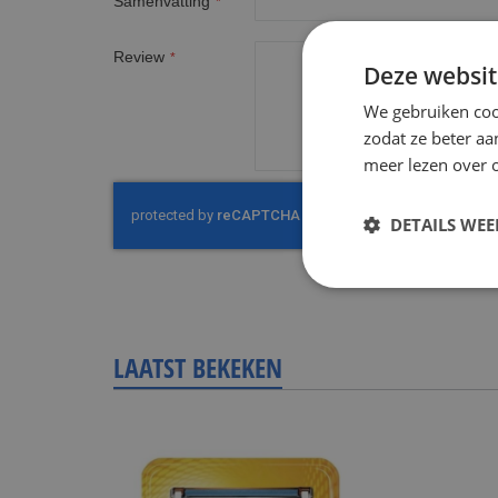
Samenvatting
Review
Deze websit
We gebruiken coo
zodat ze beter aa
meer lezen over o
DETAILS WE
LAATST BEKEKEN