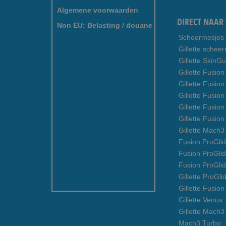
Algemene voorwaarden
DIRECT NAAR 
Non EU: Belasting / douane
Scheermesjes
Gillette schee
Gillette SkinG
Gillette Fusion
Gillette Fusio
Gillette Fusion
Gillette Fusio
Gillette Fusio
Gillette Mach
Fusion ProGlid
Fusion ProGli
Fusion ProGli
Gillette ProGli
Gillette Fusion
Gillette Venus
Gillette Mach3
Mach3 Turbo