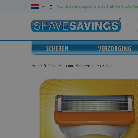
Ga
NL: Brievenbuspost € 2,95 Pakket € 5,95 Gr
€
naar
de
inhoud
SCHEREN
VERZORGING
Home
Gillette Fusion Scheermesjes 8 Pack
Ga
Ga
naar
naar
het
het
einde
begin
van
van
de
de
afbeeldingen-
afbeeldingen-
gallerij
gallerij