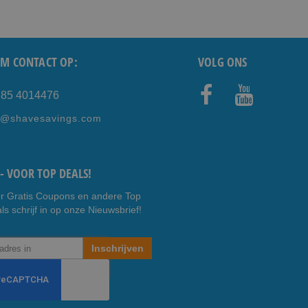
M CONTACT OP:
VOLG ONS
) 85 4014476
Faceb
Youtub
e@shavesavings.com
ook
e
- VOOR TOP DEALS!
r Gratis Coupons en andere Top
ls schrijf in op onze Nieuwsbrief!
Inschrijven