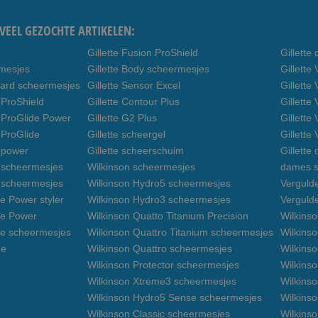
VEEL GEZOCHTE ARTIKELEN:
Gillette Fusion ProShield
Gillett
rmesjes
Gillette Body scheermesjes
Gillett
uard scheermesjes
Gillette Sensor Excel
Gillette
 ProShield
Gillette Contour Plus
Gillette
n ProGlide Power
Gillette G2 Plus
Gillette
 ProGlide
Gillette scheergel
Gillette
n power
Gillette scheerschuim
Gillette
n scheermesjes
Wilkinson scheermesjes
dames s
3 scheermesjes
Wilkinson Hydro5 scheermesjes
Verguld
e Power styler
Wilkinson Hydro3 scheermesjes
Verguld
de Power
Wilkinson Quatto Titanium Precision
Wilkins
de scheermesjes
Wilkinson Quattro Titanium scheermesjes
Wilkinso
de
Wilkinson Quattro scheermesjes
Wilkinso
Wilkinson Protector scheermesjes
Wilkins
Wilkinson Xtreme3 scheermesjes
Wilkinso
Wilkinson Hydro5 Sense scheermesjes
Wilkins
Wilkinson Classic scheermesjes
Wilkins