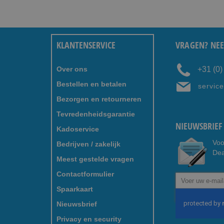
KLANTENSERVICE
VRAGEN? NEE
Over ons
+31 (0
Bestellen en betalen
servic
Bezorgen en retourneren
Tevredenheidsgarantie
NIEUWSBRIEF 
Kadoservice
Voo
Bedrijven / zakelijk
Dea
Meest gestelde vragen
Contactformulier
Abonneer
u
Spaarkaart
op
Nieuwsbrief
onze
nieuwsbrief
Privacy en security