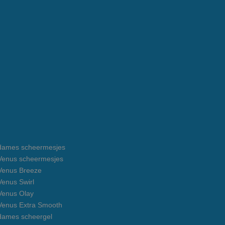
e dames scheermesjes
e Venus scheermesjes
 Venus Breeze
 Venus Swirl
 Venus Olay
 Venus Extra Smooth
 dames scheergel