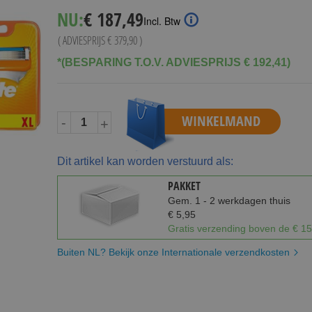
Special
NU:
€ 187,49
Incl. Btw
Price
( ADVIESPRIJS
€ 379,90
)
*(BESPARING T.O.V. ADVIESPRIJS € 192,41)
WINKELMAND
-
+
Dit artikel kan worden verstuurd als:
PAKKET
Gem. 1 - 2 werkdagen thuis
€ 5,95
Gratis verzending boven de € 15
Buiten NL? Bekijk onze Internationale verzendkosten