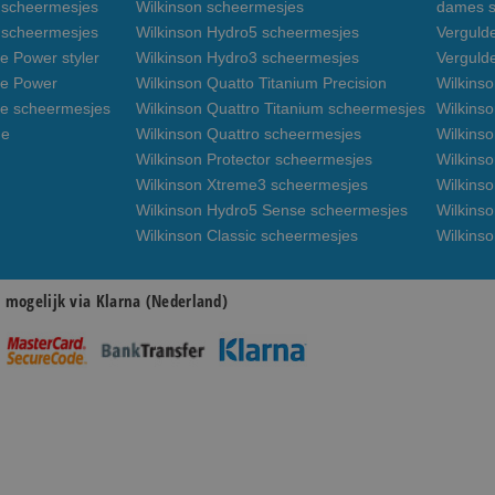
n scheermesjes
Wilkinson scheermesjes
dames s
3 scheermesjes
Wilkinson Hydro5 scheermesjes
Verguld
e Power styler
Wilkinson Hydro3 scheermesjes
Verguld
de Power
Wilkinson Quatto Titanium Precision
Wilkins
de scheermesjes
Wilkinson Quattro Titanium scheermesjes
Wilkinso
de
Wilkinson Quattro scheermesjes
Wilkinso
Wilkinson Protector scheermesjes
Wilkins
Wilkinson Xtreme3 scheermesjes
Wilkinso
Wilkinson Hydro5 Sense scheermesjes
Wilkins
Wilkinson Classic scheermesjes
Wilkins
n mogelijk via Klarna (Nederland)