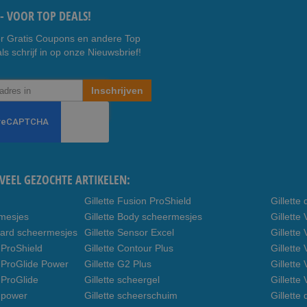
- VOOR TOP DEALS!
r Gratis Coupons en andere Top
ls schrijf in op onze Nieuwsbrief!
Inschrijven
VEEL GEZOCHTE ARTIKELEN:
Gillette Fusion ProShield
Gillett
rmesjes
Gillette Body scheermesjes
Gillett
uard scheermesjes
Gillette Sensor Excel
Gillette
 ProShield
Gillette Contour Plus
Gillette
n ProGlide Power
Gillette G2 Plus
Gillette
 ProGlide
Gillette scheergel
Gillette
n power
Gillette scheerschuim
Gillette