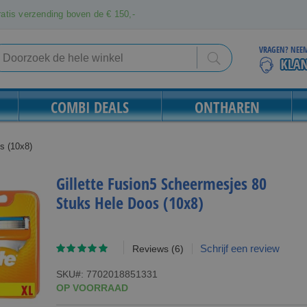
atis verzending boven de € 150,-
VRAGEN? NEEM
Search
Search
COMBI DEALS
ONTHAREN
s (10x8)
Gillette Fusion5 Scheermesjes 80
Stuks Hele Doos (10x8)
Waardering:
Schrijf een review
Reviews
(6)
97
100
% of
SKU
7702018851331
OP VOORRAAD