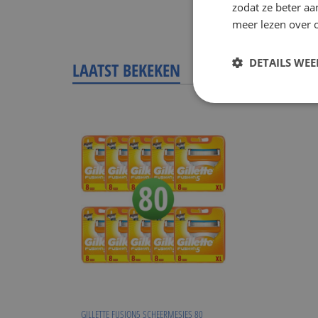
zodat ze beter aa
meer lezen over o
DETAILS WE
LAATST BEKEKEN
GILLETTE FUSION5 SCHEERMESJES 80