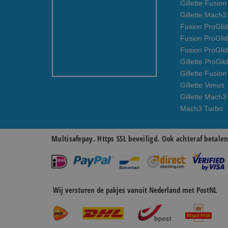
Gillette Fusio
Gillette Mach
Fusion ProGlid
Fusion ProGli
Fusion ProGli
Gillette ProGli
Gillette Fusion
Gillette Venus
Gillette Mach3
Mach3 Turbo
Multisafepay. Https SSL beveiligd. Ook achteraf betale
Wij versturen de pakjes vanuit Nederland met PostNL