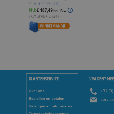
STUKS HELE DOOS (10X8)
Special
NU:
€ 187,49
Incl. Btw
Price
( ADVIESPRIJS
€ 379,90
)
WINKELMANDJE
KLANTENSERVICE
VRAGEN? NEE
Over ons
+31 (0
Bestellen en betalen
servic
Bezorgen en retourneren
Tevredenheidsgarantie