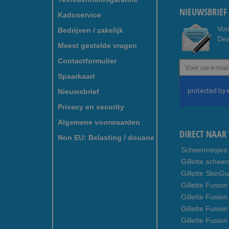
NIEUWSBRIEF 
Kadoservice
Voo
Bedrijven / zakelijk
Dea
Meest gestelde vragen
Contactformulier
Abonneer
u
Spaarkaart
op
Nieuwsbrief
onze
nieuwsbrief
Privacy en security
Algemene voorwaarden
DIRECT NAAR 
Non EU: Belasting / douane
Scheermesjes
Gillette schee
Gillette SkinG
Gillette Fusion
Gillette Fusio
Gillette Fusion
Gillette Fusio