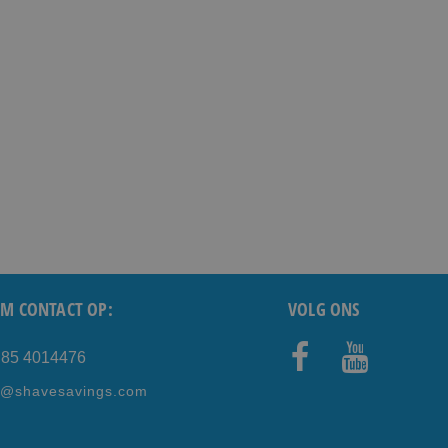
M CONTACT OP:
VOLG ONS
) 85 4014476
Faceb
Youtub
e@shavesavings.com
ook
e