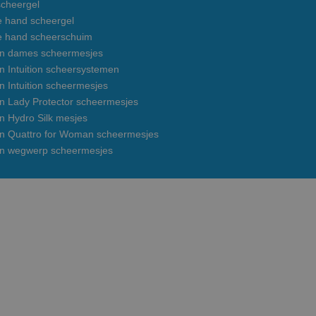
cheergel
e hand scheergel
e hand scheerschuim
on dames scheermesjes
n Intuition scheersystemen
n Intuition scheermesjes
on Lady Protector scheermesjes
n Hydro Silk mesjes
on Quattro for Woman scheermesjes
on wegwerp scheermesjes