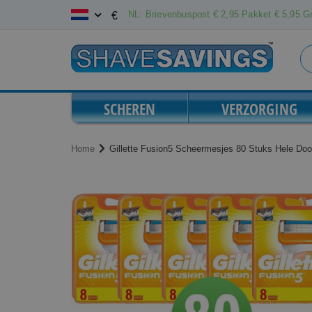
Ga
NL: Brievenbuspost € 2,95 Pakket € 5,95 Gr
€
naar
de
inhoud
SCHEREN
VERZORGING
Home
Gillette Fusion5 Scheermesjes 80 Stuks Hele Doo
Ga
Ga
naar
naar
het
het
einde
begin
van
van
de
de
afbeeldingen-
afbeeldingen-
gallerij
gallerij