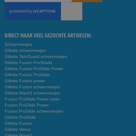
u
op
onze
nieuwsbrief
DIRECT NAAR VEEL GEZOCHTE ARTIKELEN:
Scheermesjes
Gillette scheermesjes
Gillette SkinGuard scheermesjes
Gillette Fusion ProShield
Gillette Fusion ProGlide Power
Gillette Fusion ProGlide
Gillette Fusion power
Gillette Fusion scheermesjes
Gillette Mach3 scheermesjes
Fusion ProGlide Power styler
Fusion ProGlide Power
Fusion ProGlide scheermesjes
Gillette ProGlide
Gillette Fusion
Gillette Venus
Gillette Mach3