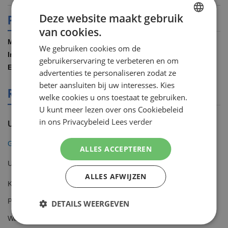
PRODUCT SPECIFICATIES
Deze website maakt gebruik
van cookies.
DUTCH
Meer
Gillette
We gebruiken cookies om de
ENGLISH
informatie
1.00 STUKS
gebruikerservaring te verbeteren en om
7702018866946
advertenties te personaliseren zodat ze
beter aansluiten bij uw interesses. Kies
REVIEWS OVER DIT PRODUCT
welke cookies u ons toestaat te gebruiken.
U kunt meer lezen over ons Cookiebeleid
in ons Privacybeleid
Lees verder
U plaatst een review over:
Gillette Fusion5 Scheersysteem incl 2 Mesjes
ALLES ACCEPTEREN
Uw waardering
ALLES AFWIJZEN
Kwaliteit
1
2
3
4
5
Prijs
DETAILS WEERGEVEN
star
stars
stars
stars
stars
1
2
3
4
5
Waarde
star
stars
stars
stars
stars
1
2
3
4
5