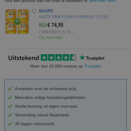
Selecteer alles
Vink een product aan om mee te bestellen of
GILLETTE
GILLETTE COMBI FUSION5 SCHEERMESJES 32 STUKS
Special
NU:
€ 74,95
Price
( ADVIESPRIJS
€ 151,96
)
Op voorraad
Meer dan 20.000 reviews op
Trustpilot
A-merken voor de scherpste prijs.
Meerdere veilige betaalmogelijkheden.
Snelle levering uit eigen voorraad.
Verzending vanuit Nederland.
30 dagen retourrecht.