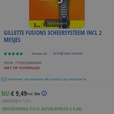
Tap to expand
GILLETTE FUSION5 SCHEERSYSTEEM INCL 2
MESJES
Waardering:
Schrijf een review
Reviews
(6)
97
100
% of
SKU
7702018866946
NIET OP VOORRAAD
Informeer mij wanneer dit product op voorraad is
Special
NU:
€ 9,49
Incl. Btw
Price
( ADVIESPRIJS
€ 13,75
)
*(BESPARING T.O.V. ADVIESPRIJS € 4,26)