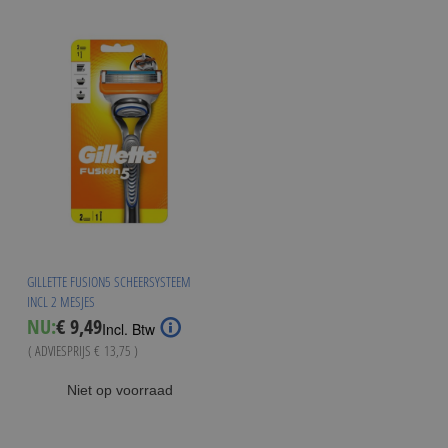
GILLETTE FUSION5 SCHEERSYSTEEM
INCL 2 MESJES
Special
NU:
€ 9,49
Incl. Btw
Price
( ADVIESPRIJS
€ 13,75
)
Niet op voorraad