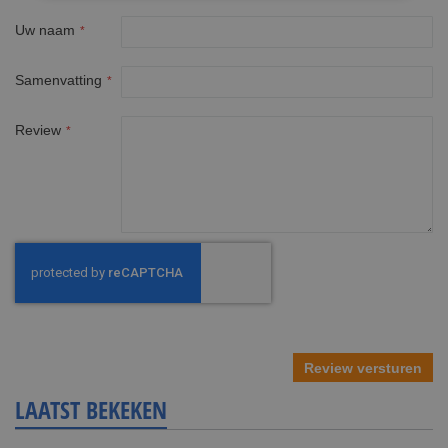
star
stars
stars
stars
stars
Uw naam
Samenvatting
Review
Review versturen
LAATST BEKEKEN