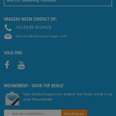
Non EU: Belasting / douane
VRAGEN? NEEM CONTACT OP:
+31 (0) 85 4014476
service@shavesavings.com
VOLG ONS
Faceb
Youtub
ook
e
NIEUWSBRIEF - VOOR TOP DEALS!
Voor Gratis Coupons en andere Top Deals schrijf in op
onze Nieuwsbrief!
Abonneer
Inschrijven