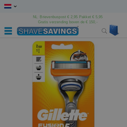
Ga
naar
de
NL: Brievenbuspost € 2,95 Pakket € 5,95
Gratis verzending boven de € 150,-
inhoud
Win
Search
Ga
Ga
naar
naar
het
het
einde
begin
van
van
de
de
afbeeldingen-
afbeeldingen-
gallerij
gallerij