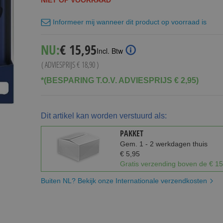
NIET OP VOORRAAD
Informeer mij wanneer dit product op voorraad is
Special
NU:
€ 15,95
Incl. Btw
Price
( ADVIESPRIJS
€ 18,90
)
*(BESPARING T.O.V. ADVIESPRIJS € 2,95)
Dit artikel kan worden verstuurd als:
PAKKET
Gem. 1 - 2 werkdagen thuis
€ 5,95
Gratis verzending boven de € 15
Buiten NL? Bekijk onze Internationale verzendkosten