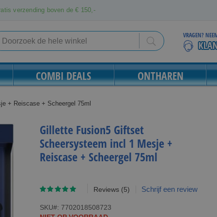
atis verzending boven de € 150,-
VRAGEN? NEEM
Search
Search
COMBI DEALS
ONTHAREN
esje + Reiscase + Scheergel 75ml
Gillette Fusion5 Giftset
Scheersysteem incl 1 Mesje +
Reiscase + Scheergel 75ml
Waardering:
Schrijf een review
Reviews
(5)
92
100
% of
SKU
7702018508723