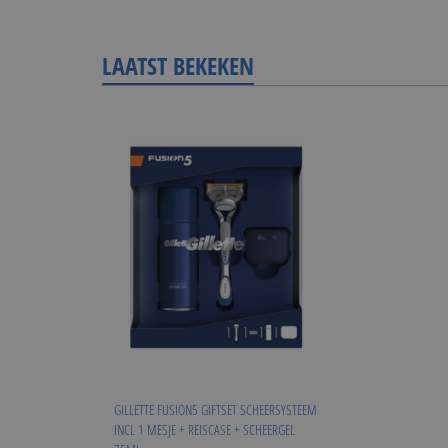
LAATST BEKEKEN
GILLETTE FUSION5 GIFTSET SCHEERSYSTEEM
INCL 1 MESJE + REISCASE + SCHEERGEL