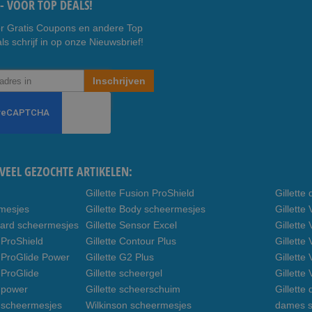
- VOOR TOP DEALS!
r Gratis Coupons en andere Top
ls schrijf in op onze Nieuwsbrief!
Inschrijven
VEEL GEZOCHTE ARTIKELEN:
Gillette Fusion ProShield
Gillett
rmesjes
Gillette Body scheermesjes
Gillett
uard scheermesjes
Gillette Sensor Excel
Gillette
 ProShield
Gillette Contour Plus
Gillette
n ProGlide Power
Gillette G2 Plus
Gillette
 ProGlide
Gillette scheergel
Gillette
n power
Gillette scheerschuim
Gillette
n scheermesjes
Wilkinson scheermesjes
dames s