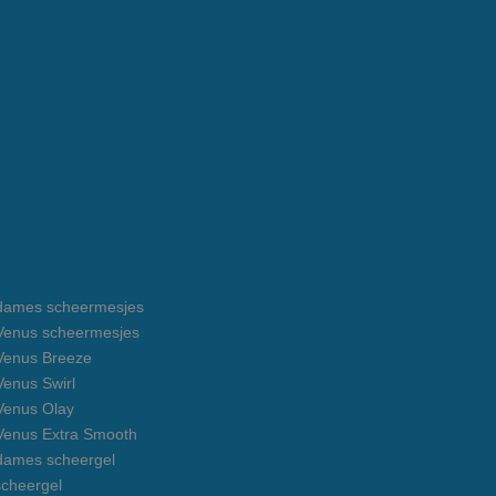
e dames scheermesjes
e Venus scheermesjes
 Venus Breeze
 Venus Swirl
 Venus Olay
 Venus Extra Smooth
 dames scheergel
cheergel