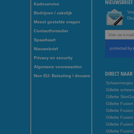
NIEUWSBRIEF 
Kadoservice
Voo
Bedrijven / zakelijk
Dea
Meest gestelde vragen
Contactformulier
Abonneer
u
Spaarkaart
op
Nieuwsbrief
onze
nieuwsbrief
Privacy en security
Algemene voorwaarden
DIRECT NAAR 
Non EU: Belasting / douane
Scheermesjes
Gillette schee
Gillette SkinG
Gillette Fusion
Gillette Fusio
Gillette Fusion
Gillette Fusio
Gillette Fusio