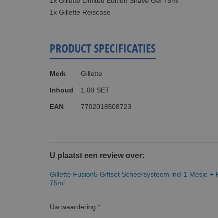
1x Gillette Limited Edition Shave Gel 75ml
1x Gillette Reiscase
PRODUCT SPECIFICATIES
Meer
Merk
Gillette
informatie
Inhoud
1.00 SET
EAN
7702018508723
U plaatst een review over:
Gillette Fusion5 Giftset Scheersysteem incl 1 Mesje +
75ml
Uw waardering