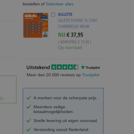
Selecteer alles
bestellen of
GILLETTE
GILLETTE FUSION5 16 STUKS
SCHEERMESJES NIEUW
Special
NU:
€ 37,95
Price
( ADVIESPRIJS
€ 75,98
)
Op voorraad
Meer dan 20.000 reviews op
Trustpilot
A-merken voor de scherpste prijs.
0,-
Meerdere veilige
betaalmogelijkheden.
Snelle levering uit eigen voorraad.
Verzending vanuit Nederland.