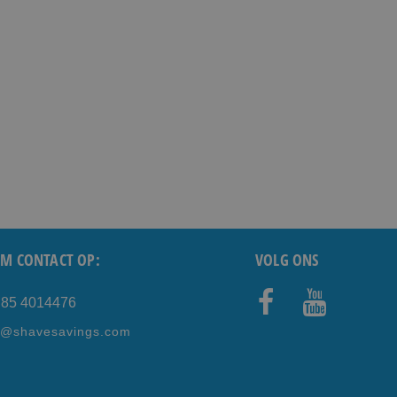
M CONTACT OP:
VOLG ONS
) 85 4014476
Faceb
Youtub
e@shavesavings.com
ook
e