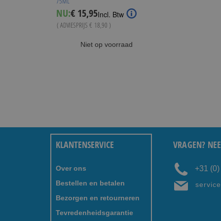
75ML
Special
NU:
€ 15,95
Incl. Btw
Price
( ADVIESPRIJS
€ 18,90
)
Niet op voorraad
KLANTENSERVICE
VRAGEN? NEE
Over ons
+31 (0
Bestellen en betalen
servic
Bezorgen en retourneren
Tevredenheidsgarantie