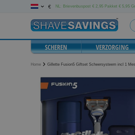
Ga
NL: Brievenbuspost € 2,95 Pakket € 5,95 Gr
€
naar
de
inhoud
SCHEREN
VERZORGING
Home
Gillette Fusion5 Giftset Scheersysteem incl 1 M
Ga
Ga
naar
naar
het
het
einde
begin
van
van
de
de
afbeeldingen-
afbeeldingen-
gallerij
gallerij