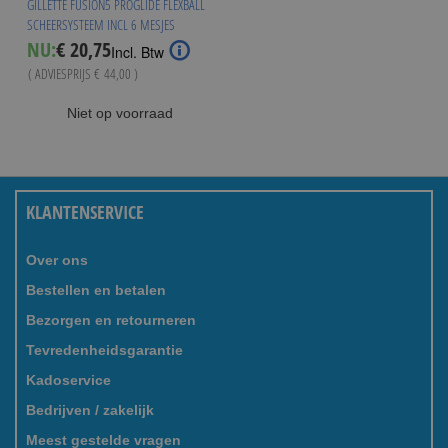
GILLETTE FUSION5 PROGLIDE FLEXBALL
SCHEERSYSTEEM INCL 6 MESJES
Special
NU:
€ 20,75
Incl. Btw
Price
( ADVIESPRIJS
€ 44,00
)
Niet op voorraad
KLANTENSERVICE
Over ons
Bestellen en betalen
Bezorgen en retourneren
Tevredenheidsgarantie
Kadoservice
Bedrijven / zakelijk
Meest gestelde vragen