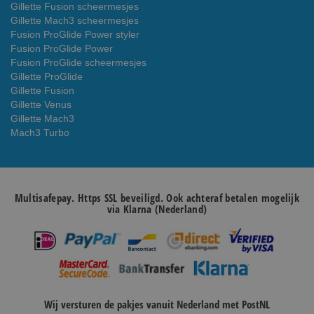
Gillette Fusion scheermesjes
Gillette Mach3 scheermesjes
Fusion ProGlide Power styler
Fusion ProGlide Power
Fusion ProGlide scheermesjes
Gillette ProGlide
Gillette Fusion
Gillette Venus
Gillette Mach3
Mach3 Turbo
Multisafepay. Https SSL beveiligd. Ook achteraf betalen mogelijk
via Klarna (Nederland)
Wij versturen de pakjes vanuit Nederland met PostNL