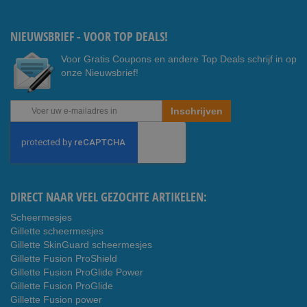
Youtub
ook
e
NIEUWSBRIEF - VOOR TOP DEALS!
Voor Gratis Coupons en andere Top Deals schrijf in op
onze Nieuwsbrief!
Abonneer
Inschrijven
u
op
onze
nieuwsbrief
DIRECT NAAR VEEL GEZOCHTE ARTIKELEN:
Scheermesjes
Gillette scheermesjes
Gillette SkinGuard scheermesjes
Gillette Fusion ProShield
Gillette Fusion ProGlide Power
Gillette Fusion ProGlide
Gillette Fusion power