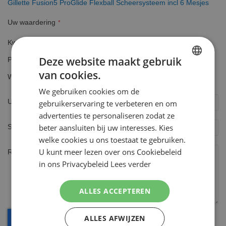
Gillette Fusion5 ProGlide Flexball Scheersysteem incl 6 Mesjes
Uw waardering
Kwaliteit
1
2
3
4
5
Deze website maakt gebruik
Prijs
star
stars
stars
stars
stars
1
2
3
4
5
van cookies.
DUTCH
Waarde
star
stars
stars
stars
stars
1
2
3
4
5
We gebruiken cookies om de
ENGLISH
star
stars
stars
stars
stars
Uw naam
gebruikerservaring te verbeteren en om
advertenties te personaliseren zodat ze
beter aansluiten bij uw interesses. Kies
Samenvatting
welke cookies u ons toestaat te gebruiken.
U kunt meer lezen over ons Cookiebeleid
Review
in ons Privacybeleid
Lees verder
ALLES ACCEPTEREN
ALLES AFWIJZEN