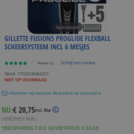
Tap to expand
GILLETTE FUSION5 PROGLIDE FLEXBALL
SCHEERSYSTEEM INCL 6 MESJES
Waardering:
Schrijf een review
Review
(1)
100
100
% of
SKU
7702018484317
NIET OP VOORRAAD
Informeer mij wanneer dit product op voorraad is
Special
NU:
€ 20,75
Incl. Btw
Price
( ADVIESPRIJS
€ 44,00
)
*(BESPARING T.O.V. ADVIESPRIJS € 23,24)