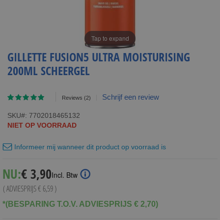
Tap to expand
GILLETTE FUSION5 ULTRA MOISTURISING
200ML SCHEERGEL
Waardering:
Schrijf een review
Reviews
(2)
90
100
% of
SKU
7702018465132
NIET OP VOORRAAD
Informeer mij wanneer dit product op voorraad is
Special
NU:
€ 3,90
Incl. Btw
Price
( ADVIESPRIJS
€ 6,59
)
*(BESPARING T.O.V. ADVIESPRIJS € 2,70)