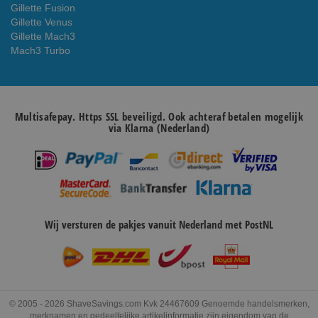
Gillette Fusion
Gillette Venus
Gillette Mach3
Mach3 Turbo
Multisafepay. Https SSL beveiligd. Ook achteraf betalen mogelijk
via Klarna (Nederland)
Wij versturen de pakjes vanuit Nederland met PostNL
© 2005 - 2026 ShaveSavings.com Kvk 24467609 Genoemde handelsmerken,
merknamen en gedeeltelijke artikelinformatie zijn eigendom van de