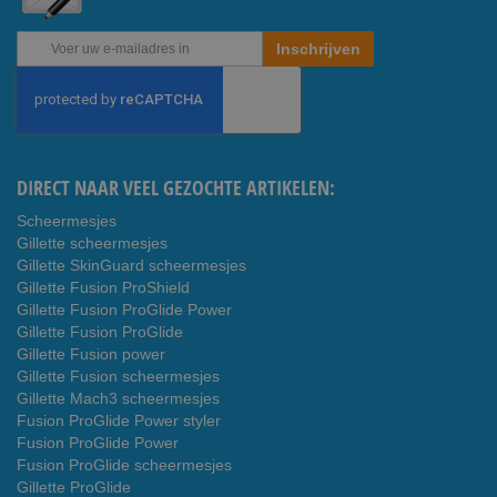
Abonneer
Inschrijven
u
op
onze
nieuwsbrief
DIRECT NAAR VEEL GEZOCHTE ARTIKELEN:
Scheermesjes
Gillette scheermesjes
Gillette SkinGuard scheermesjes
Gillette Fusion ProShield
Gillette Fusion ProGlide Power
Gillette Fusion ProGlide
Gillette Fusion power
Gillette Fusion scheermesjes
Gillette Mach3 scheermesjes
Fusion ProGlide Power styler
Fusion ProGlide Power
Fusion ProGlide scheermesjes
Gillette ProGlide