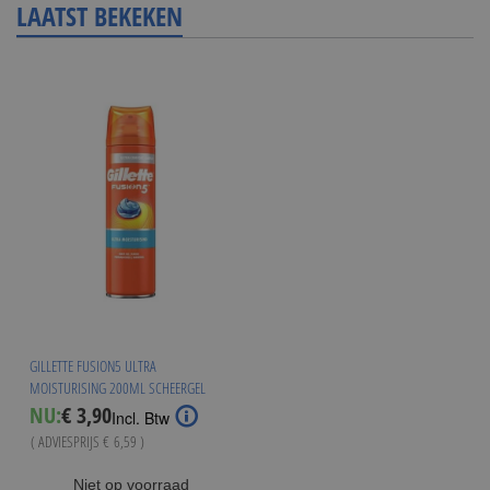
LAATST BEKEKEN
GILLETTE FUSION5 ULTRA
MOISTURISING 200ML SCHEERGEL
Special
NU:
€ 3,90
Incl. Btw
Price
( ADVIESPRIJS
€ 6,59
)
Niet op voorraad