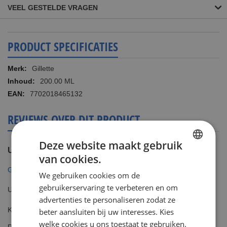
VEEL GESTELDE VRAGEN
PRODUCT SPECIFICATIES
Meer
Gillette
informatie
200.00 ML
7702018465132
REVIEWS OVER DIT PRODUCT
Deze website maakt gebruik
U plaatst een review over:
van cookies.
DUTCH
Gillette Fusion5 Ultra Moisturising 200ml Scheergel
We gebruiken cookies om de
ENGLISH
gebruikerservaring te verbeteren en om
Uw waardering
advertenties te personaliseren zodat ze
Kwaliteit
beter aansluiten bij uw interesses. Kies
1
2
3
4
5
welke cookies u ons toestaat te gebruiken.
Prijs