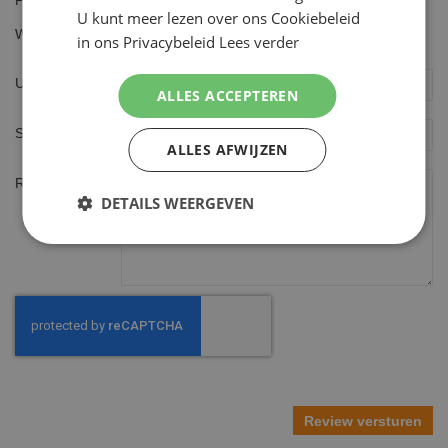
star
stars
stars
stars
stars
U kunt meer lezen over ons Cookiebeleid
1
2
3
4
5
Waarde
star
stars
stars
stars
stars
in ons Privacybeleid
Lees verder
1
2
3
4
5
star
stars
stars
stars
stars
Uw naam
ALLES ACCEPTEREN
Samenvatting
ALLES AFWIJZEN
Review
DETAILS WEERGEVEN
Review versturen