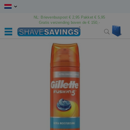
Ga
naar
de
NL: Brievenbuspost € 2,95 Pakket € 5,95
Gratis verzending boven de € 150,-
inhoud
Win
Search
Ga
Ga
naar
naar
het
het
einde
begin
van
van
de
de
afbeeldingen-
afbeeldingen-
gallerij
gallerij