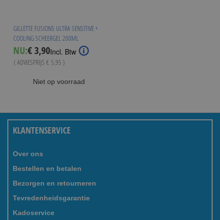
GILLETTE FUSION5 ULTRA SENSITIVE +
COOLING SCHEERGEL 200ML
Special
NU:
€ 3,90
Incl. Btw
Price
( ADVIESPRIJS
€ 5,95
)
Niet op voorraad
KLANTENSERVICE
Over ons
Bestellen en betalen
Bezorgen en retourneren
Tevredenheidsgarantie
Kadoservice