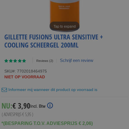
Tap to expand
GILLETTE FUSION5 ULTRA SENSITIVE +
COOLING SCHEERGEL 200ML
Waardering:
Schrijf een review
Reviews
(2)
100
100
% of
SKU
7702018464975
NIET OP VOORRAAD
Informeer mij wanneer dit product op voorraad is
Special
NU:
€ 3,90
Incl. Btw
Price
( ADVIESPRIJS
€ 5,95
)
*(BESPARING T.O.V. ADVIESPRIJS € 2,06)