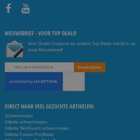
Faceb
Youtub
ook
e
NIEUWSBRIEF - VOOR TOP DEALS!
Voor Gratis Coupons en andere Top Deals schrijf in op
onze Nieuwsbrief!
Abonneer
Inschrijven
u
op
onze
nieuwsbrief
DIRECT NAAR VEEL GEZOCHTE ARTIKELEN:
Scheermesjes
Gillette scheermesjes
Gillette SkinGuard scheermesjes
Gillette Fusion ProShield