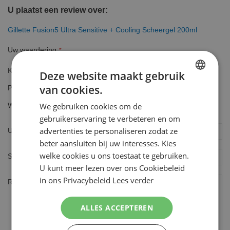
U plaatst een review over:
Gillette Fusion5 Ultra Sensitive + Cooling Scheergel 200ml
Uw waardering
Kwaliteit
Deze website maakt gebruik
1
2
3
4
5
van cookies.
Prijs
star
stars
stars
stars
stars
DUTCH
1
2
3
4
5
Waarde
We gebruiken cookies om de
star
stars
stars
stars
stars
ENGLISH
1
2
3
4
5
gebruikerservaring te verbeteren en om
star
stars
stars
stars
stars
advertenties te personaliseren zodat ze
Uw naam
beter aansluiten bij uw interesses. Kies
welke cookies u ons toestaat te gebruiken.
Samenvatting
U kunt meer lezen over ons Cookiebeleid
in ons Privacybeleid
Lees verder
Review
ALLES ACCEPTEREN