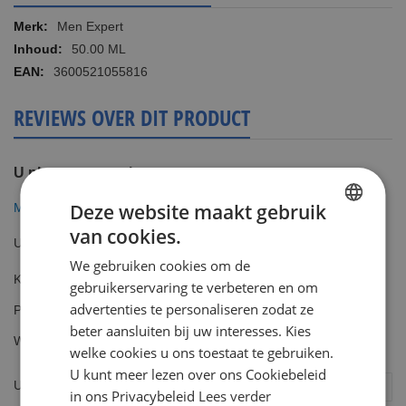
Meer
Men Expert
informatie
50.00 ML
3600521055816
REVIEWS OVER DIT PRODUCT
U plaatst een review over:
Deze website maakt gebruik
Men Expert Comfort Max 50ml hydraterende gezichtscrème
van cookies.
DUTCH
Uw waardering
We gebruiken cookies om de
ENGLISH
Kwaliteit
gebruikerservaring te verbeteren en om
1
2
3
4
5
advertenties te personaliseren zodat ze
Prijs
star
stars
stars
stars
stars
1
2
3
4
5
beter aansluiten bij uw interesses. Kies
Waarde
star
stars
stars
stars
stars
welke cookies u ons toestaat te gebruiken.
1
2
3
4
5
U kunt meer lezen over ons Cookiebeleid
star
stars
stars
stars
stars
Uw naam
in ons Privacybeleid
Lees verder