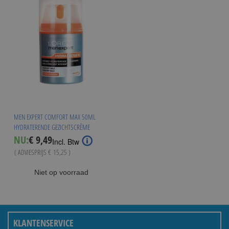
MEN EXPERT COMFORT MAX 50ML
HYDRATERENDE GEZICHTSCRÈME
Special
NU:
€ 9,49
Incl. Btw
Price
( ADVIESPRIJS
€ 15,25
)
Niet op voorraad
KLANTENSERVICE