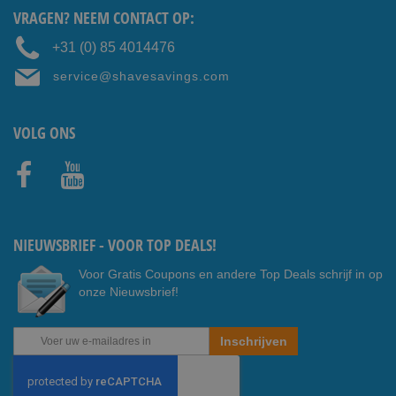
VRAGEN? NEEM CONTACT OP:
+31 (0) 85 4014476
service@shavesavings.com
VOLG ONS
Faceb
Youtub
ook
e
NIEUWSBRIEF - VOOR TOP DEALS!
Voor Gratis Coupons en andere Top Deals schrijf in op
onze Nieuwsbrief!
Abonneer
Inschrijven
u
op
onze