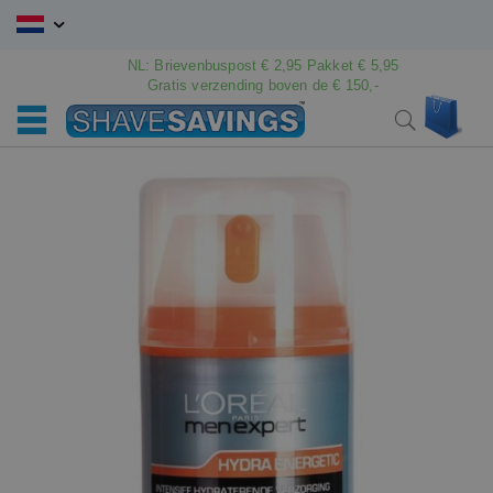
Ga
naar
de
NL: Brievenbuspost € 2,95 Pakket € 5,95
Gratis verzending boven de € 150,-
inhoud
Win
Search
Ga
Ga
naar
naar
het
het
einde
begin
van
van
de
de
afbeeldingen-
afbeeldingen-
gallerij
gallerij