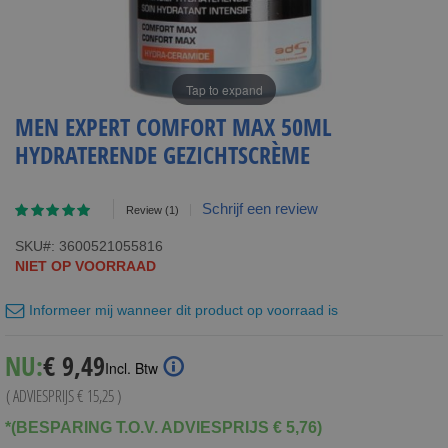
Tap to expand
MEN EXPERT COMFORT MAX 50ML
HYDRATERENDE GEZICHTSCRÈME
Waardering:
Schrijf een review
Review
(1)
100
100
% of
SKU
3600521055816
NIET OP VOORRAAD
Informeer mij wanneer dit product op voorraad is
Special
NU:
€ 9,49
Incl. Btw
Price
( ADVIESPRIJS
€ 15,25
)
*(BESPARING T.O.V. ADVIESPRIJS € 5,76)