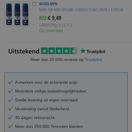
NIVEA MEN
NIVEA FOR MEN ORIGINAL SCHEERSCHUIM COMBI 3 X 200 ML
Special
NU:
€ 9,49
Price
( ADVIESPRIJS
€ 13,75
)
Op voorraad
Meer dan 20.000 reviews op
Trustpilot
A-merken voor de scherpste prijs.
Meerdere veilige betaalmogelijkheden.
Snelle levering uit eigen voorraad.
Verzending vanuit Nederland.
30 dagen retourrecht.
Meer dan 250.000 Tevreden klanten.