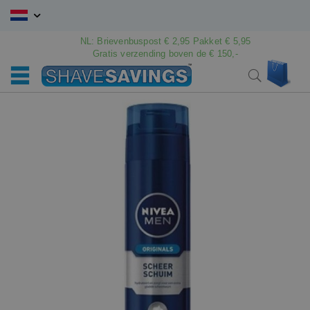
Ga
naar
de
NL: Brievenbuspost € 2,95 Pakket € 5,95
Gratis verzending boven de € 150,-
inhoud
Win
Search
Ga
Ga
naar
naar
het
het
einde
begin
van
van
de
de
afbeeldingen-
afbeeldingen-
gallerij
gallerij