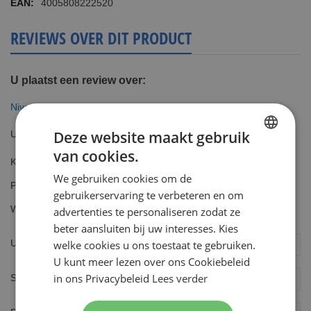
4005808222520
REVIEWS OVER DIT PRODUCT
U plaatst een review over:
Nivea For Men Hydraterende Scheerschuim 200ml
Deze website maakt gebruik
Uw waardering
van cookies.
DUTCH
Kwaliteit
1
2
3
4
5
We gebruiken cookies om de
ENGLISH
Prijs
star
stars
stars
stars
stars
gebruikerservaring te verbeteren en om
1
2
3
4
5
Waarde
advertenties te personaliseren zodat ze
star
stars
stars
stars
stars
1
2
3
4
5
beter aansluiten bij uw interesses. Kies
star
stars
stars
stars
stars
Uw naam
welke cookies u ons toestaat te gebruiken.
U kunt meer lezen over ons Cookiebeleid
in ons Privacybeleid
Lees verder
Samenvatting