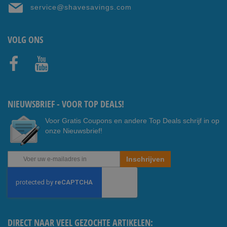
service@shavesavings.com
VOLG ONS
Faceb
Youtub
ook
e
NIEUWSBRIEF - VOOR TOP DEALS!
Voor Gratis Coupons en andere Top Deals schrijf in op
onze Nieuwsbrief!
Abonneer
Inschrijven
u
op
onze
nieuwsbrief
DIRECT NAAR VEEL GEZOCHTE ARTIKELEN: