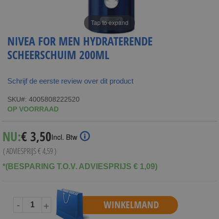
Tap to expand
NIVEA FOR MEN HYDRATERENDE
SCHEERSCHUIM 200ML
Schrijf de eerste review over dit product
SKU
4005808222520
OP VOORRAAD
Special
NU:
€ 3,50
Incl. Btw
Price
( ADVIESPRIJS
€ 4,59
)
*(BESPARING T.O.V. ADVIESPRIJS € 1,09)
WINKELMAND
-
+