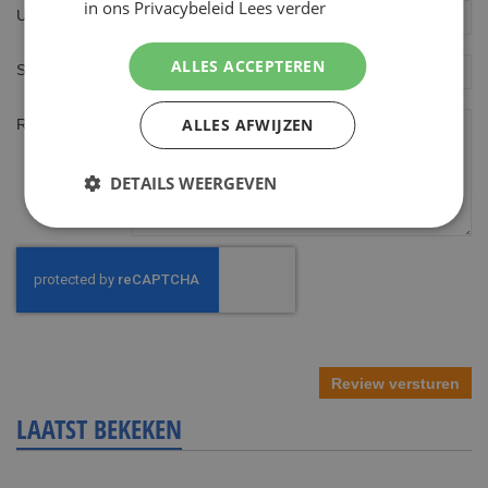
star
stars
stars
stars
stars
in ons Privacybeleid
Lees verder
Uw naam
ALLES ACCEPTEREN
Samenvatting
ALLES AFWIJZEN
Review
DETAILS WEERGEVEN
Review versturen
LAATST BEKEKEN