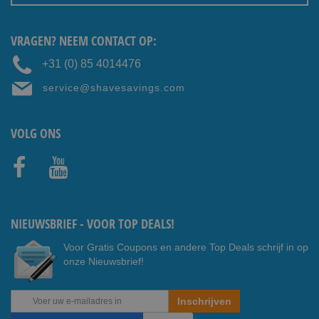
VRAGEN? NEEM CONTACT OP:
+31 (0) 85 4014476
service@shavesavings.com
VOLG ONS
Faceb
Youtub
ook
e
NIEUWSBRIEF - VOOR TOP DEALS!
Voor Gratis Coupons en andere Top Deals schrijf in op
onze Nieuwsbrief!
Abonneer
Inschrijven
u