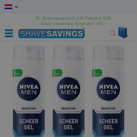
Ga
naar
de
NL: Brievenbuspost € 2,95 Pakket € 5,95
Gratis verzending boven de € 150,-
inhoud
Win
Search
Ga
Ga
naar
naar
het
het
einde
begin
van
van
de
de
afbeeldingen-
afbeeldingen-
gallerij
gallerij