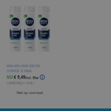
NIVEA MEN COMBI SENSITIVE
SCHEERGEL 3X 200ML
Special
NU:
€ 9,49
Incl. Btw
Price
( ADVIESPRIJS
€ 14,98
)
Niet op voorraad