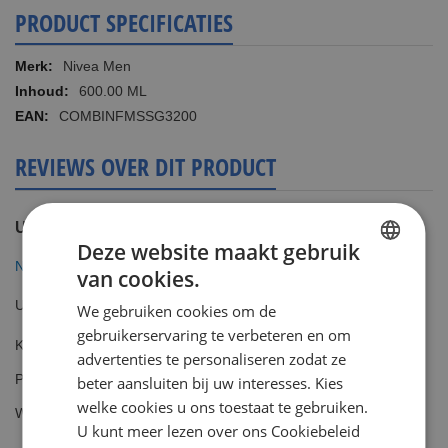
PRODUCT SPECIFICATIES
Meer
Nivea Men
informatie
600.00 ML
COMBINFMSSG3200
REVIEWS OVER DIT PRODUCT
U plaatst een review over:
Deze website maakt gebruik
Nivea Men Combi Sensitive Scheergel 3x 200ml
van cookies.
DUTCH
Uw waardering
We gebruiken cookies om de
ENGLISH
gebruikerservaring te verbeteren en om
Kwaliteit
advertenties te personaliseren zodat ze
1
2
3
4
5
Prijs
beter aansluiten bij uw interesses. Kies
star
stars
stars
stars
stars
1
2
3
4
5
welke cookies u ons toestaat te gebruiken.
Waarde
star
stars
stars
stars
stars
U kunt meer lezen over ons Cookiebeleid
1
2
3
4
5