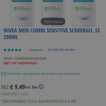
Tap to expand
NIVEA MEN COMBI SENSITIVE SCHEERGEL 3X
200ML
Waardering:
Schrijf een review
Review
(1)
100
100
% of
SKU
COMBINFMSSG3200
NIET OP VOORRAAD
Informeer mij wanneer dit product op voorraad is
Special
NU:
€ 9,49
Incl. Btw
Price
( ADVIESPRIJS
€ 14,98
)
*(BESPARING T.O.V. ADVIESPRIJS € 5,49)