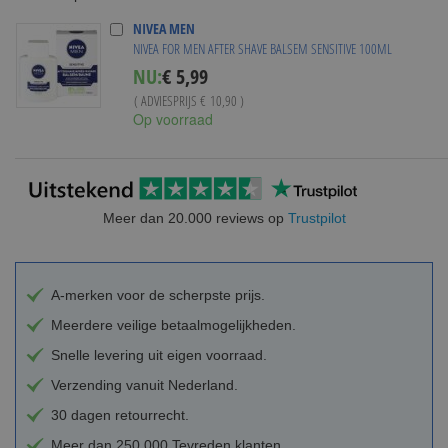
NIVEA MEN
NIVEA FOR MEN AFTER SHAVE BALSEM SENSITIVE 100ML
Special
NU:
€ 5,99
Price
( ADVIESPRIJS
€ 10,90
)
Op voorraad
Meer dan 20.000 reviews op
Trustpilot
A-merken voor de scherpste prijs.
Meerdere veilige betaalmogelijkheden.
Snelle levering uit eigen voorraad.
Verzending vanuit Nederland.
30 dagen retourrecht.
Meer dan 250.000 Tevreden klanten.