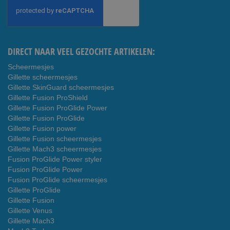
op
onze
nieuwsbrief
DIRECT NAAR VEEL GEZOCHTE ARTIKELEN:
Scheermesjes
Gillette scheermesjes
Gillette SkinGuard scheermesjes
Gillette Fusion ProShield
Gillette Fusion ProGlide Power
Gillette Fusion ProGlide
Gillette Fusion power
Gillette Fusion scheermesjes
Gillette Mach3 scheermesjes
Fusion ProGlide Power styler
Fusion ProGlide Power
Fusion ProGlide scheermesjes
Gillette ProGlide
Gillette Fusion
Gillette Venus
Gillette Mach3