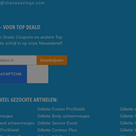
Faceb
Youtub
e@shavesavings.com
ook
e
- VOOR TOP DEALS!
r Gratis Coupons en andere Top
ls schrijf in op onze Nieuwsbrief!
Inschrijven
VEEL GEZOCHTE ARTIKELEN:
Gillette Fusion ProShield
Gillett
rmesjes
Gillette Body scheermesjes
Gillett
uard scheermesjes
Gillette Sensor Excel
Gillette
 ProShield
Gillette Contour Plus
Gillette