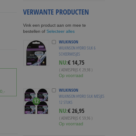
VERWANTE PRODUCTEN
Vink een product aan om mee te
Selecteer alles
bestellen of
WILKINSON
WILKINSON HYDRO SILK 6
SCHEERMESJES
Special
NU:
€ 14,75
Price
( ADVIESPRIJS
€ 29,98
)
Op voorraad
WILKINSON
0,-
WILKINSON HYDRO SILK MESJES
12 STUKS
Special
NU:
€ 26,95
Price
( ADVIESPRIJS
€ 59,96
)
Op voorraad