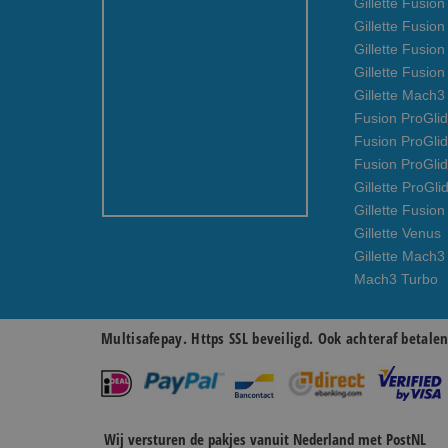
Gillette Fusio
Gillette Fusion
Gillette Fusio
Gillette Fusio
Gillette Mach
Fusion ProGlid
Fusion ProGli
Fusion ProGli
Gillette ProGli
Gillette Fusion
Gillette Venus
Gillette Mach3
Mach3 Turbo
Multisafepay. Https SSL beveiligd. Ook achteraf betale
Wij versturen de pakjes vanuit Nederland met PostNL