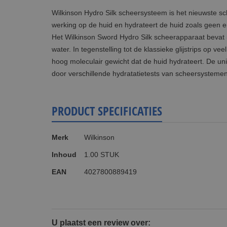
Wilkinson Hydro Silk scheersysteem is het nieuwste s
werking op de huid en hydrateert de huid zoals geen 
Het Wilkinson Sword Hydro Silk scheerapparaat bevat 
water. In tegenstelling tot de klassieke glijstrips op
hoog moleculair gewicht dat de huid hydrateert. De 
door verschillende hydratatietests van scheersysteme
PRODUCT SPECIFICATIES
Meer
Merk
Wilkinson
informatie
Inhoud
1.00 STUK
EAN
4027800889419
U plaatst een review over: