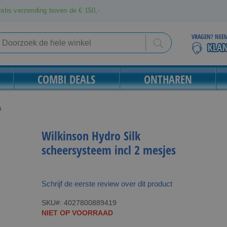
atis verzending boven de € 150,-
VRAGEN? NEEM
Search
Search
COMBI DEALS
ONTHAREN
s
Wilkinson Hydro Silk
scheersysteem incl 2 mesjes
Schrijf de eerste review over dit product
SKU
4027800889419
NIET OP VOORRAAD