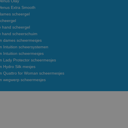
 Venus Olay
 Venus Extra Smooth
 dames scheergel
cheergel
e hand scheergel
e hand scheerschuim
on dames scheermesjes
n Intuition scheersystemen
n Intuition scheermesjes
on Lady Protector scheermesjes
n Hydro Silk mesjes
on Quattro for Woman scheermesjes
on wegwerp scheermesjes