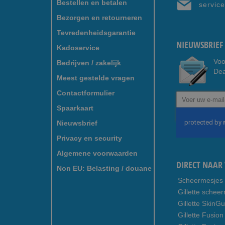
Bestellen en betalen
servic
Bezorgen en retourneren
Tevredenheidsgarantie
NIEUWSBRIEF 
Kadoservice
Voo
Bedrijven / zakelijk
Dea
Meest gestelde vragen
Contactformulier
Abonneer
u
Spaarkaart
op
Nieuwsbrief
onze
nieuwsbrief
Privacy en security
Algemene voorwaarden
DIRECT NAAR 
Non EU: Belasting / douane
Scheermesjes
Gillette schee
Gillette SkinG
Gillette Fusion