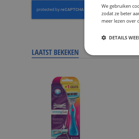
We gebruiken coo
zodat ze beter aa
meer lezen over o
DETAILS WE
LAATST BEKEKEN