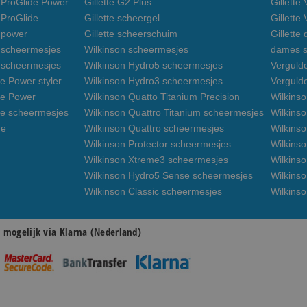
n ProGlide Power
Gillette G2 Plus
Gillette
 ProGlide
Gillette scheergel
Gillette
n power
Gillette scheerschuim
Gillette
n scheermesjes
Wilkinson scheermesjes
dames s
3 scheermesjes
Wilkinson Hydro5 scheermesjes
Verguld
e Power styler
Wilkinson Hydro3 scheermesjes
Verguld
de Power
Wilkinson Quatto Titanium Precision
Wilkins
de scheermesjes
Wilkinson Quattro Titanium scheermesjes
Wilkinso
de
Wilkinson Quattro scheermesjes
Wilkinso
Wilkinson Protector scheermesjes
Wilkins
Wilkinson Xtreme3 scheermesjes
Wilkinso
Wilkinson Hydro5 Sense scheermesjes
Wilkins
Wilkinson Classic scheermesjes
Wilkins
n mogelijk via Klarna (Nederland)