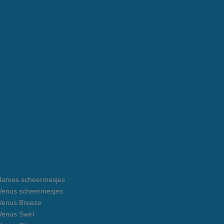
e dames scheermesjes
e Venus scheermesjes
 Venus Breeze
 Venus Swirl