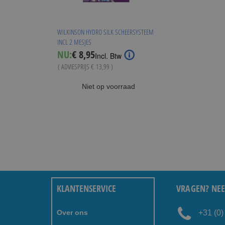
WILKINSON HYDRO SILK SCHEERSYSTEEM
INCL 2 MESJES
Special
NU:
€ 8,95
Incl. Btw
Price
( ADVIESPRIJS
€ 13,99
)
Niet op voorraad
KLANTENSERVICE
VRAGEN? NEE
Over ons
+31 (0