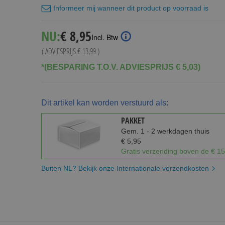
Informeer mij wanneer dit product op voorraad is
Special
NU:
€ 8,95
Incl. Btw
Price
( ADVIESPRIJS
€ 13,99
)
*(BESPARING T.O.V. ADVIESPRIJS € 5,03)
Dit artikel kan worden verstuurd als:
PAKKET
Gem. 1 - 2 werkdagen thuis
€ 5,95
Gratis verzending boven de € 15
Buiten NL? Bekijk onze Internationale verzendkosten