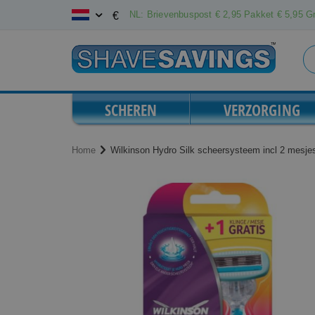
Ga
NL: Brievenbuspost € 2,95 Pakket € 5,95 Gr
€
naar
de
inhoud
SCHEREN
VERZORGING
Home
Wilkinson Hydro Silk scheersysteem incl 2 mesje
Ga
Ga
naar
naar
het
het
einde
begin
van
van
de
de
afbeeldingen-
afbeeldingen-
gallerij
gallerij