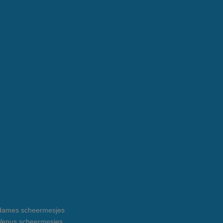
e dames scheermesjes
e Venus scheermesjes