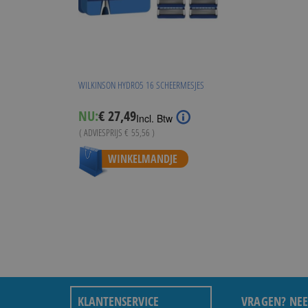
WILKINSON HYDRO5 16 SCHEERMESJES
Special
NU:
€ 27,49
Incl. Btw
Price
( ADVIESPRIJS
€ 55,56
)
WINKELMANDJE
KLANTENSERVICE
VRAGEN? NEE