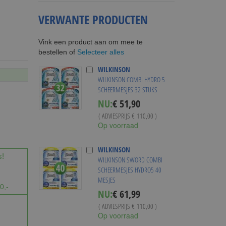
VERWANTE PRODUCTEN
Vink een product aan om mee te
Selecteer alles
bestellen of
WILKINSON
WILKINSON COMBI HYDRO 5
SCHEERMESJES 32 STUKS
Special
NU:
€ 51,90
Price
( ADVIESPRIJS
€ 110,00
)
Op voorraad
WILKINSON
s!
WILKINSON SWORD COMBI
SCHEERMESJES HYDRO5 40
MESJES
0,-
Special
NU:
€ 61,99
Price
( ADVIESPRIJS
€ 110,00
)
Op voorraad