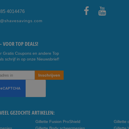
) 85 4014476
Faceb
Youtub
e@shavesavings.com
ook
e
- VOOR TOP DEALS!
r Gratis Coupons en andere Top
ls schrijf in op onze Nieuwsbrief!
Inschrijven
VEEL GEZOCHTE ARTIKELEN:
Gillette Fusion ProShield
Gillett
rmesjes
Gillette Body scheermesjes
Gillett