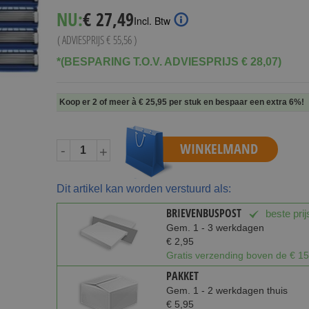
Special
NU:
€ 27,49
Incl. Btw
Price
( ADVIESPRIJS
€ 55,56
)
*(BESPARING T.O.V. ADVIESPRIJS € 28,07)
Koop er 2 of meer à
€ 25,95
per stuk en
bespaar een extra
6
%
!
WINKELMAND
-
+
Dit artikel kan worden verstuurd als:
BRIEVENBUSPOST
beste prij
Gem. 1 - 3 werkdagen
€ 2,95
Gratis verzending boven de € 15
PAKKET
Gem. 1 - 2 werkdagen thuis
€ 5,95