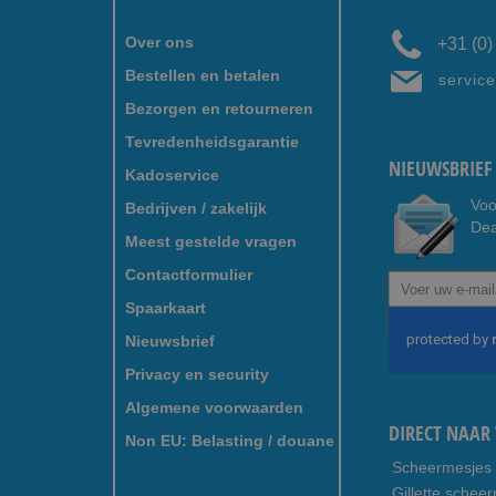
Over ons
+31 (0
Bestellen en betalen
servic
Bezorgen en retourneren
Tevredenheidsgarantie
NIEUWSBRIEF 
Kadoservice
Voo
Bedrijven / zakelijk
Dea
Meest gestelde vragen
Contactformulier
Abonneer
u
Spaarkaart
op
Nieuwsbrief
onze
nieuwsbrief
Privacy en security
Algemene voorwaarden
DIRECT NAAR 
Non EU: Belasting / douane
Scheermesjes
Gillette schee