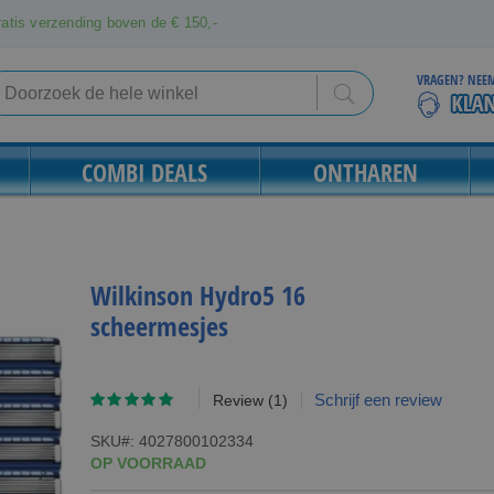
atis verzending boven de € 150,-
VRAGEN? NEEM
Search
Search
COMBI DEALS
ONTHAREN
Wilkinson Hydro5 16
scheermesjes
Waardering:
Schrijf een review
Review
(1)
100
100
% of
SKU
4027800102334
OP VOORRAAD