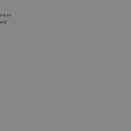
eerd en
mend