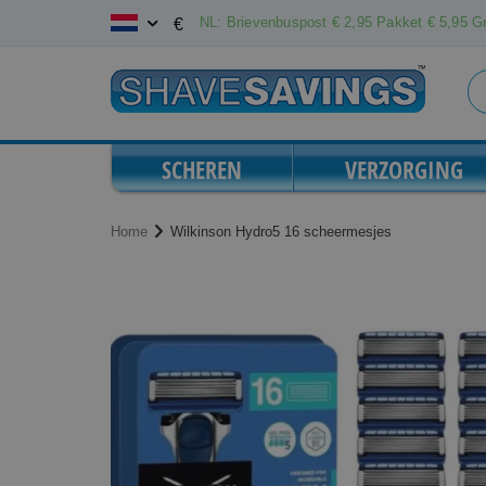
Ga
NL: Brievenbuspost € 2,95 Pakket € 5,95 Gr
€
naar
de
inhoud
SCHEREN
VERZORGING
Home
Wilkinson Hydro5 16 scheermesjes
Ga
Ga
naar
naar
het
het
einde
begin
van
van
de
de
afbeeldingen-
afbeeldingen-
gallerij
gallerij