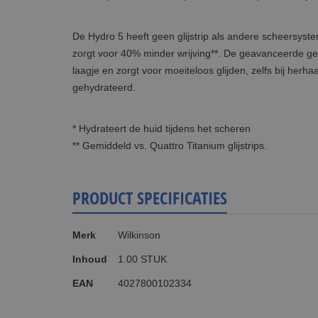
De Hydro 5 heeft geen glijstrip als andere scheersyste
zorgt voor 40% minder wrijving**. De geavanceerde ge
laagje en zorgt voor moeiteloos glijden, zelfs bij her
gehydrateerd.
* Hydrateert de huid tijdens het scheren
** Gemiddeld vs. Quattro Titanium glijstrips.
PRODUCT SPECIFICATIES
Meer
Merk
Wilkinson
informatie
Inhoud
1.00 STUK
EAN
4027800102334