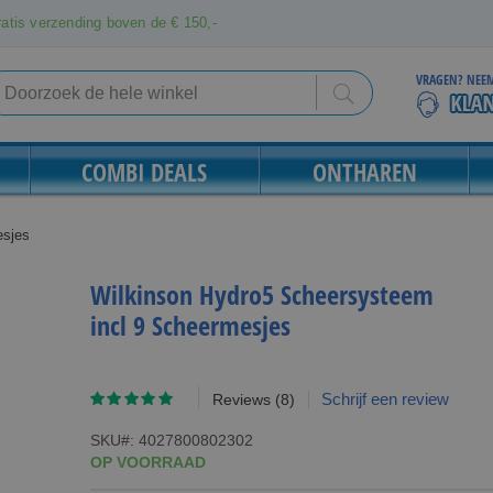
atis verzending boven de € 150,-
VRAGEN? NEEM
Search
Search
COMBI DEALS
ONTHAREN
esjes
Wilkinson Hydro5 Scheersysteem
incl 9 Scheermesjes
Waardering:
Schrijf een review
Reviews
(8)
98
100
% of
SKU
4027800802302
OP VOORRAAD