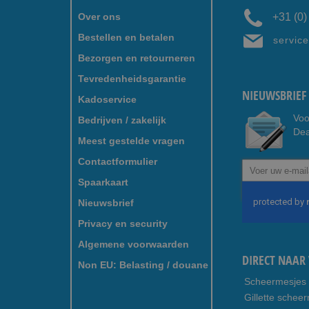
Over ons
+31 (0
Bestellen en betalen
servic
Bezorgen en retourneren
Tevredenheidsgarantie
NIEUWSBRIEF 
Kadoservice
Voo
Bedrijven / zakelijk
Dea
Meest gestelde vragen
Contactformulier
Abonneer
u
Spaarkaart
op
Nieuwsbrief
onze
nieuwsbrief
Privacy en security
Algemene voorwaarden
DIRECT NAAR 
Non EU: Belasting / douane
Scheermesjes
Gillette schee