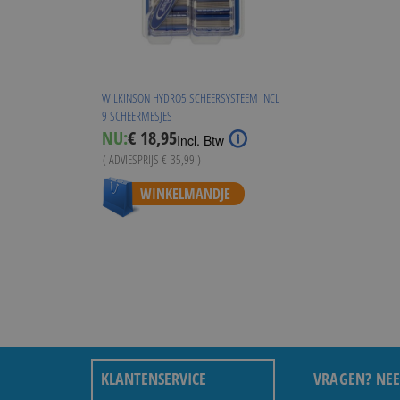
WILKINSON HYDRO5 SCHEERSYSTEEM INCL
9 SCHEERMESJES
Special
NU:
€ 18,95
Incl. Btw
Price
( ADVIESPRIJS
€ 35,99
)
WINKELMANDJE
KLANTENSERVICE
VRAGEN? NEE