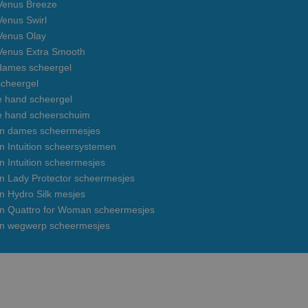
 Venus Breeze
 Venus Swirl
 Venus Olay
 Venus Extra Smooth
 dames scheergel
cheergel
e hand scheergel
e hand scheerschuim
on dames scheermesjes
n Intuition scheersystemen
n Intuition scheermesjes
on Lady Protector scheermesjes
n Hydro Silk mesjes
on Quattro for Woman scheermesjes
on wegwerp scheermesjes