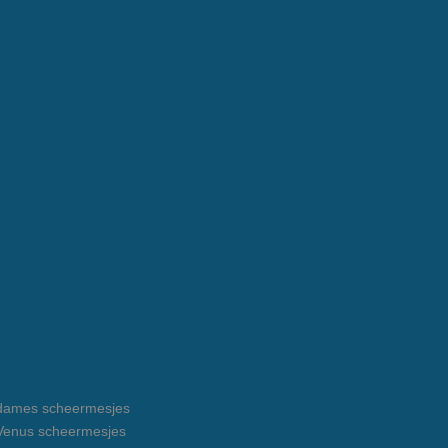
e dames scheermesjes
e Venus scheermesjes