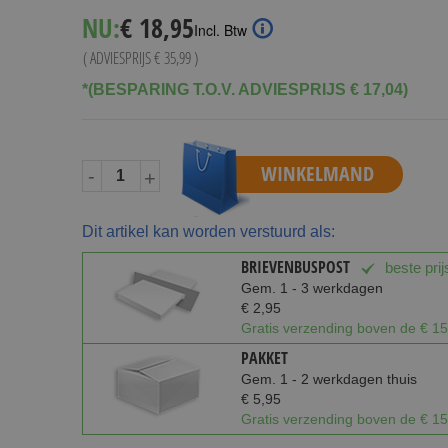
Special
NU:
€ 18,95
Incl. Btw
Price
( ADVIESPRIJS
€ 35,99
)
*(BESPARING T.O.V. ADVIESPRIJS € 17,04)
WINKELMAND
-
+
Dit artikel kan worden verstuurd als:
BRIEVENBUSPOST
beste prij
Gem. 1 - 3 werkdagen
€ 2,95
Gratis verzending boven de € 15
PAKKET
Gem. 1 - 2 werkdagen thuis
€ 5,95
Gratis verzending boven de € 15