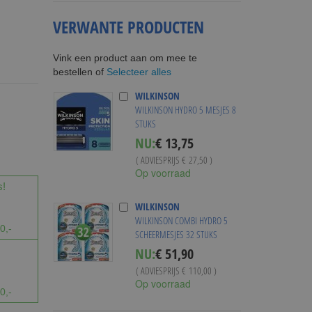
VERWANTE PRODUCTEN
Vink een product aan om mee te
Selecteer alles
bestellen of
WILKINSON
WILKINSON HYDRO 5 MESJES 8
STUKS
Special
NU:
€ 13,75
Price
( ADVIESPRIJS
€ 27,50
)
Op voorraad
s!
WILKINSON
WILKINSON COMBI HYDRO 5
0,-
SCHEERMESJES 32 STUKS
Special
NU:
€ 51,90
Price
( ADVIESPRIJS
€ 110,00
)
Op voorraad
0,-