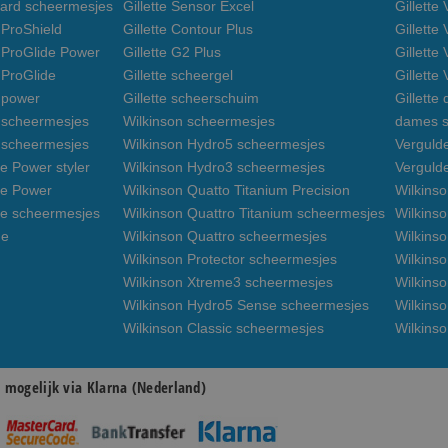
uard scheermesjes
Gillette Sensor Excel
Gillette
 ProShield
Gillette Contour Plus
Gillette
n ProGlide Power
Gillette G2 Plus
Gillette
 ProGlide
Gillette scheergel
Gillette
n power
Gillette scheerschuim
Gillette
n scheermesjes
Wilkinson scheermesjes
dames s
3 scheermesjes
Wilkinson Hydro5 scheermesjes
Verguld
e Power styler
Wilkinson Hydro3 scheermesjes
Verguld
de Power
Wilkinson Quatto Titanium Precision
Wilkins
de scheermesjes
Wilkinson Quattro Titanium scheermesjes
Wilkinso
de
Wilkinson Quattro scheermesjes
Wilkinso
Wilkinson Protector scheermesjes
Wilkins
Wilkinson Xtreme3 scheermesjes
Wilkinso
Wilkinson Hydro5 Sense scheermesjes
Wilkins
Wilkinson Classic scheermesjes
Wilkins
n mogelijk via Klarna (Nederland)