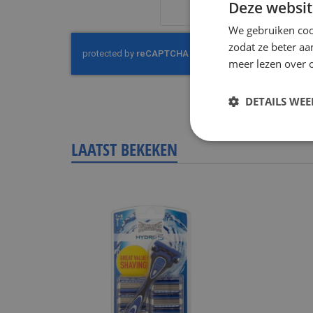
Deze websit
We gebruiken coo
zodat ze beter aa
meer lezen over o
DETAILS WE
LAATST BEKEKEN