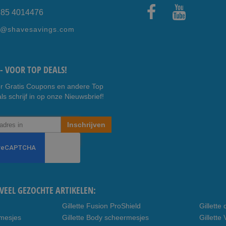
) 85 4014476
Faceb
Youtub
e@shavesavings.com
ook
e
- VOOR TOP DEALS!
r Gratis Coupons en andere Top
ls schrijf in op onze Nieuwsbrief!
Inschrijven
VEEL GEZOCHTE ARTIKELEN:
Gillette Fusion ProShield
Gillett
rmesjes
Gillette Body scheermesjes
Gillett