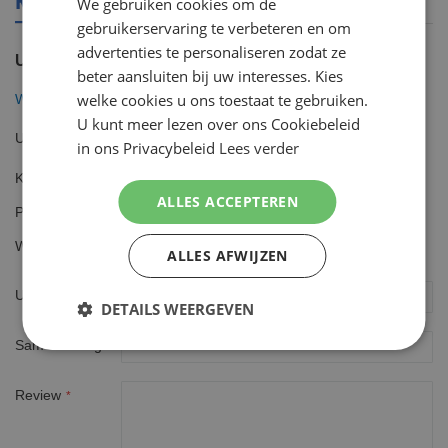
We gebruiken cookies om de
ENGLISH
gebruikerservaring te verbeteren en om
advertenties te personaliseren zodat ze
U plaatst een review over:
beter aansluiten bij uw interesses. Kies
welke cookies u ons toestaat te gebruiken.
Wilkinson Hydro5 Sensitive Scheersysteem incl 1 Mesje Limited
U kunt meer lezen over ons Cookiebeleid
Uw waardering
in ons Privacybeleid
Lees verder
Kwaliteit
1
2
3
4
5
ALLES ACCEPTEREN
Prijs
star
stars
stars
stars
stars
1
2
3
4
5
Waarde
star
stars
stars
stars
stars
ALLES AFWIJZEN
1
2
3
4
5
star
stars
stars
stars
stars
Uw naam
DETAILS WEERGEVEN
Samenvatting
Review