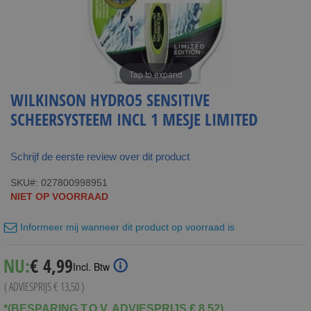
Tap to expand
WILKINSON HYDRO5 SENSITIVE
SCHEERSYSTEEM INCL 1 MESJE LIMITED
Schrijf de eerste review over dit product
SKU
027800998951
NIET OP VOORRAAD
Informeer mij wanneer dit product op voorraad is
Special
NU:
€ 4,99
Incl. Btw
Price
( ADVIESPRIJS
€ 13,50
)
*(BESPARING T.O.V. ADVIESPRIJS € 8,52)