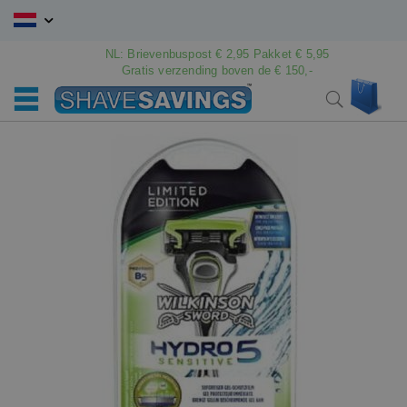
Ga
naar
de
NL: Brievenbuspost € 2,95 Pakket € 5,95
Gratis verzending boven de € 150,-
inhoud
Win
Search
Ga
Ga
naar
naar
het
het
einde
begin
van
van
de
de
afbeeldingen-
afbeeldingen-
gallerij
gallerij