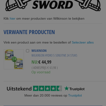
Klik
hier
om meer producten van Wilkinson te bekijken
VERWANTE PRODUCTEN
Selecteer alles
Vink een product aan om mee te bestellen of
WILKINSON
WILKINSON HYDRO 5 SENSITIVE 24 STUKS
Special
NU:
€ 44,99
Price
( ADVIESPRIJS
€ 63,98
)
Op voorraad
Meer dan 20.000 reviews op
Trustpilot