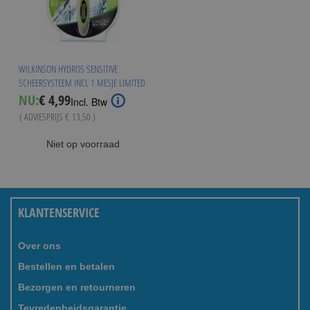
WILKINSON HYDRO5 SENSITIVE
SCHEERSYSTEEM INCL 1 MESJE LIMITED
Special
NU:
€ 4,99
Incl. Btw
Price
( ADVIESPRIJS
€ 13,50
)
Niet op voorraad
KLANTENSERVICE
Over ons
Bestellen en betalen
Bezorgen en retourneren
Tevredenheidsgarantie