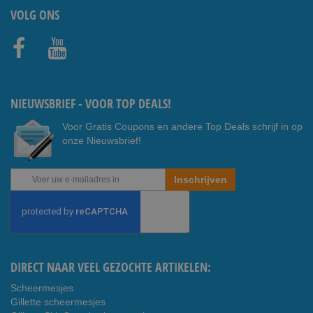
VOLG ONS
Faceb
Youtub
ook
e
NIEUWSBRIEF - VOOR TOP DEALS!
Voor Gratis Coupons en andere Top Deals schrijf in op
onze Nieuwsbrief!
Abonneer
Inschrijven
u
op
onze
nieuwsbrief
DIRECT NAAR VEEL GEZOCHTE ARTIKELEN:
Scheermesjes
Gillette scheermesjes