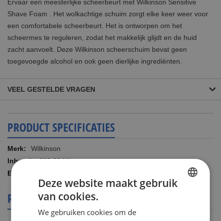
Ervaar een meesterlijke scheerbeurt met Wilkinson Sensitive
Shave Foam . Het wolkachtige schuim zorgt elke keer weer voor
een comfortabele scheerbeurt. Het is ontworpen om het
scheermes te reguleren, zodat het makkelijk glijdt en de huid
zacht aanvoelt. Deze Wilkinson scheerschuim bevat geen
toegevoegde alcohol en ook geen dierlijke ingrediënten.
VEEL GESTELDE VRAGEN
PRODUCT SPECIFICATIES
Meer
Wilkinson
informatie
200.00 ML
4027800324712
Deze website maakt gebruik
van cookies.
REVIEWS OVER DIT PRODUCT
DUTCH
We gebruiken cookies om de
ENGLISH