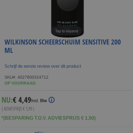
Tap to expand
WILKINSON SCHEERSCHUIM SENSITIVE 200
ML
Schrijf de eerste review over dit product
SKU
4027800324712
OP VOORRAAD
Special
NU:
€ 4,49
Incl. Btw
Price
( ADVIESPRIJS
€ 5,99
)
*(BESPARING T.O.V. ADVIESPRIJS € 1,50)