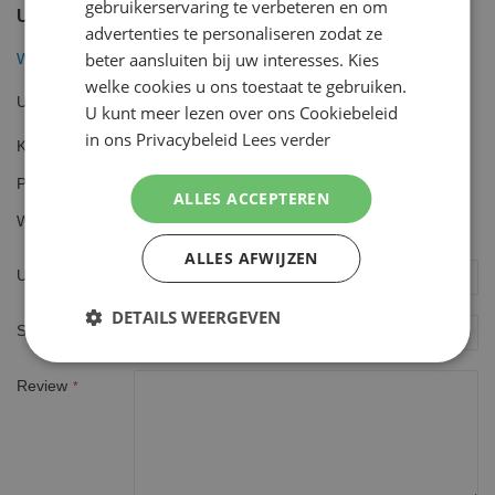
gebruikerservaring te verbeteren en om
U plaatst een review over:
advertenties te personaliseren zodat ze
beter aansluiten bij uw interesses. Kies
Wilkinson Scheerschuim Sensitive 200 ml
welke cookies u ons toestaat te gebruiken.
Uw waardering
U kunt meer lezen over ons Cookiebeleid
in ons Privacybeleid
Lees verder
Kwaliteit
1
2
3
4
5
Prijs
star
stars
stars
stars
stars
ALLES ACCEPTEREN
1
2
3
4
5
Waarde
star
stars
stars
stars
stars
1
2
3
4
5
ALLES AFWIJZEN
star
stars
stars
stars
stars
Uw naam
DETAILS WEERGEVEN
Samenvatting
Review