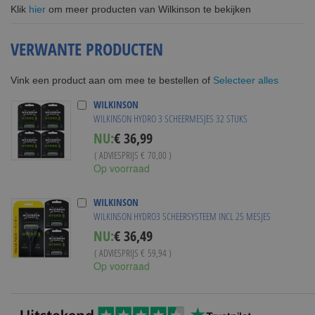
Klik
hier
om meer producten van Wilkinson te bekijken
VERWANTE PRODUCTEN
Selecteer alles
Vink een product aan om mee te bestellen of
WILKINSON
WILKINSON HYDRO 3 SCHEERMESJES 32 STUKS
Special
NU:
€ 36,99
Price
( ADVIESPRIJS
€ 70,00
)
Op voorraad
WILKINSON
WILKINSON HYDRO3 SCHEERSYSTEEM INCL 25 MESJES
Special
NU:
€ 36,49
Price
( ADVIESPRIJS
€ 59,94
)
Op voorraad