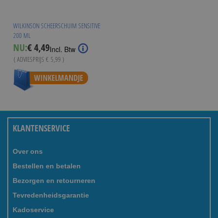
WILKINSON SCHEERSCHUIM SENSITIVE
200 ML
Special
NU:
€ 4,49
Incl. Btw
Price
( ADVIESPRIJS
€ 5,99
)
WINKELMANDJE
KLANTENSERVICE
Over ons
Bestellen en betalen
Bezorgen en retourneren
Tevredenheidsgarantie
Kadoservice