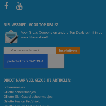
Faceb
Youtub
ook
e
NIEUWSBRIEF - VOOR TOP DEALS!
Voor Gratis Coupons en andere Top Deals schrijf in op
onze Nieuwsbrief!
Abonneer
Inschrijven
u
op
onze
nieuwsbrief
DIRECT NAAR VEEL GEZOCHTE ARTIKELEN:
Scheermesjes
Gillette scheermesjes
Gillette SkinGuard scheermesjes
Gillette Fusion ProShield