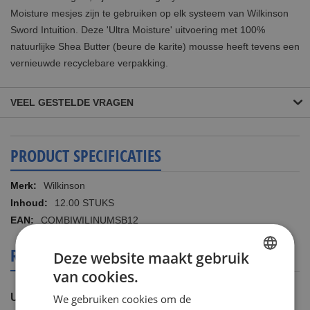
Moisture mesjes zijn te gebruiken op elk systeem van Wilkinson
Sword Intuition. Deze 'Ultra Moisture' uitvoering met 100%
natuurlijke Shea Butter (beure de karite) mousse heeft tevens een
vernieuwde recyclebare verpakking.
VEEL GESTELDE VRAGEN
PRODUCT SPECIFICATIES
Meer
Wilkinson
informatie
12.00 STUKS
COMBIWILINUMSB12
REVIEWS OVER DIT PRODUCT
Deze website maakt gebruik
van cookies.
DUTCH
U plaatst een review over:
We gebruiken cookies om de
ENGLISH