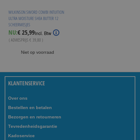
WILKINSON SWORD COMBI INTUITION
ULTRA MOISTURE SHEA BUTTER 12
SCHEERMESJES
Special
NU:
€ 25,99
Incl. Btw
Price
( ADVIESPRIJS
€ 39,80
)
Niet op voorraad
KLANTENSERVICE
Over ons
Bestellen en betalen
Bezorgen en retourneren
Tevredenheidsgarantie
Kadoservice