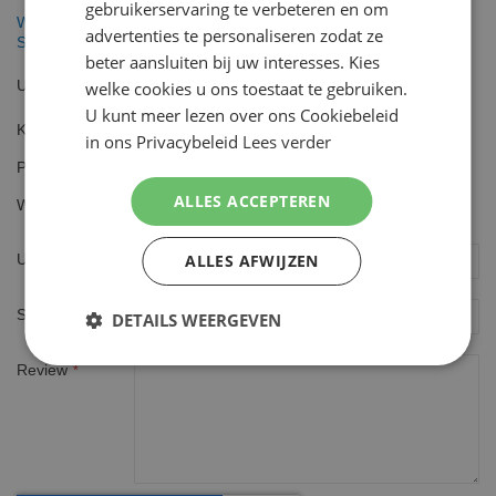
gebruikerservaring te verbeteren en om
Wilkinson Sword Combi Intuition Ultra Moisture Shea Butter 12
advertenties te personaliseren zodat ze
Scheermesjes
beter aansluiten bij uw interesses. Kies
Uw waardering
welke cookies u ons toestaat te gebruiken.
U kunt meer lezen over ons Cookiebeleid
Kwaliteit
in ons Privacybeleid
Lees verder
1
2
3
4
5
Prijs
star
stars
stars
stars
stars
1
2
3
4
5
ALLES ACCEPTEREN
Waarde
star
stars
stars
stars
stars
1
2
3
4
5
star
stars
stars
stars
stars
ALLES AFWIJZEN
Uw naam
Samenvatting
DETAILS WEERGEVEN
Review