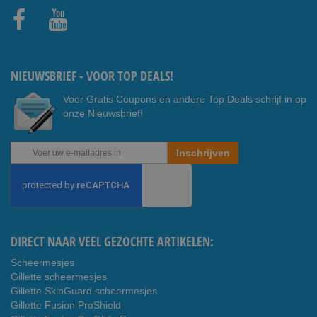
Faceb
Youtub
ook
e
NIEUWSBRIEF - VOOR TOP DEALS!
Voor Gratis Coupons en andere Top Deals schrijf in op
onze Nieuwsbrief!
Abonneer
Inschrijven
u
op
onze
nieuwsbrief
DIRECT NAAR VEEL GEZOCHTE ARTIKELEN:
Scheermesjes
Gillette scheermesjes
Gillette SkinGuard scheermesjes
Gillette Fusion ProShield