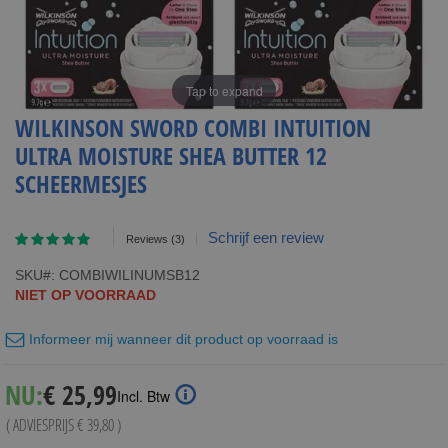
Tap to expand
WILKINSON SWORD COMBI INTUITION
ULTRA MOISTURE SHEA BUTTER 12
SCHEERMESJES
Waardering:
Schrijf een review
Reviews
(3)
93
100
% of
SKU
COMBIWILINUMSB12
NIET OP VOORRAAD
Informeer mij wanneer dit product op voorraad is
Special
NU:
€ 25,99
Incl. Btw
Price
( ADVIESPRIJS
€ 39,80
)