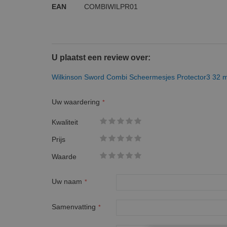
EAN
COMBIWILPR01
U plaatst een review over:
Wilkinson Sword Combi Scheermesjes Protector3 32 
Uw waardering
Kwaliteit
1
2
3
4
5
Prijs
star
stars
stars
stars
stars
1
2
3
4
5
Waarde
star
stars
stars
stars
stars
1
2
3
4
5
star
stars
stars
stars
stars
Uw naam
Samenvatting