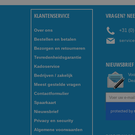
KLANTENSERVICE
VRAGEN? NEE
Over ons
+31 (0
Bestellen en betalen
servic
Bezorgen en retourneren
Tevredenheidsgarantie
NIEUWSBRIEF 
Kadoservice
Voo
Bedrijven / zakelijk
Dea
Meest gestelde vragen
Contactformulier
Abonneer
u
Spaarkaart
op
Nieuwsbrief
onze
nieuwsbrief
Privacy en security
Algemene voorwaarden