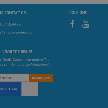
M CONTACT OP:
VOLG ONS
) 85 4014476
Faceb
Youtub
e@shavesavings.com
ook
e
- VOOR TOP DEALS!
r Gratis Coupons en andere Top
ls schrijf in op onze Nieuwsbrief!
Inschrijven