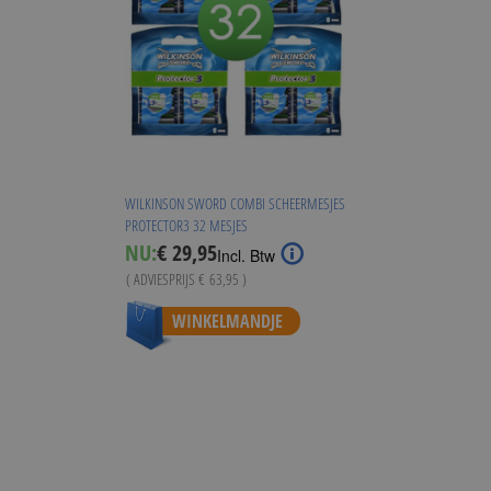
WILKINSON SWORD COMBI SCHEERMESJES
PROTECTOR3 32 MESJES
Special
NU:
€ 29,95
Incl. Btw
Price
( ADVIESPRIJS
€ 63,95
)
WINKELMANDJE