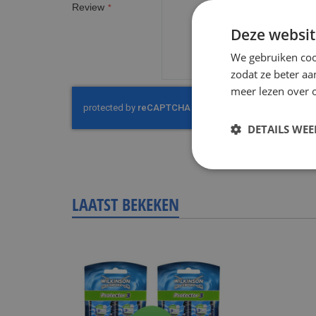
Review
Deze websit
We gebruiken coo
zodat ze beter aa
meer lezen over o
DETAILS WE
LAATST BEKEKEN