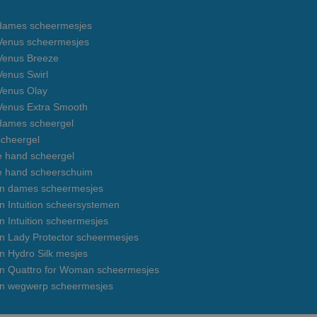
e dames scheermesjes
e Venus scheermesjes
 Venus Breeze
 Venus Swirl
 Venus Olay
 Venus Extra Smooth
 dames scheergel
cheergel
e hand scheergel
e hand scheerschuim
on dames scheermesjes
n Intuition scheersystemen
n Intuition scheermesjes
on Lady Protector scheermesjes
n Hydro Silk mesjes
on Quattro for Woman scheermesjes
on wegwerp scheermesjes