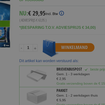
OP VOORRAAD
Special
NU:
€ 29,95
Incl. Btw
Price
( ADVIESPRIJS
€ 63,95
)
*(BESPARING T.O.V. ADVIESPRIJS € 34,00)
WINKELMAND
-
+
Dit artikel kan worden verstuurd als:
BRIEVENBUSPOST
beste prij
Gem. 1 - 3 werkdagen
€ 2,95
Gratis verzending boven de € 15
PAKKET
Gem. 1 - 2 werkdagen thuis
€ 5,95
Gratis verzending boven de € 15