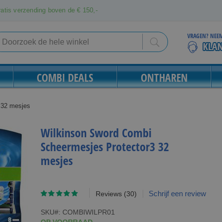
atis verzending boven de € 150,-
VRAGEN? NEEM
Search
Search
COMBI DEALS
ONTHAREN
 32 mesjes
Wilkinson Sword Combi
Scheermesjes Protector3 32
mesjes
Waardering:
Schrijf een review
Reviews
(30)
97
100
% of
SKU
COMBIWILPR01