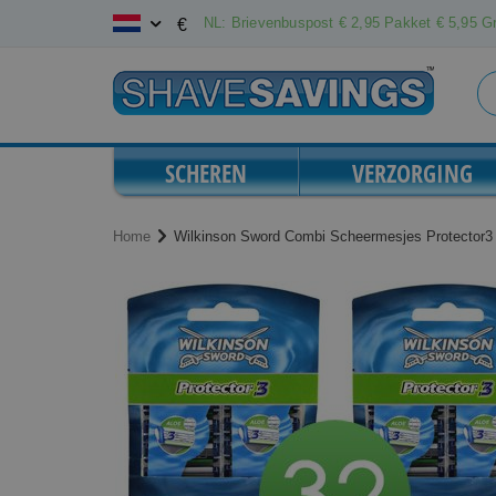
Ga
NL: Brievenbuspost € 2,95 Pakket € 5,95 Gr
€
naar
de
inhoud
SCHEREN
VERZORGING
Home
Wilkinson Sword Combi Scheermesjes Protector3
Ga
Ga
naar
naar
het
het
einde
begin
van
van
de
de
afbeeldingen-
afbeeldingen-
gallerij
gallerij