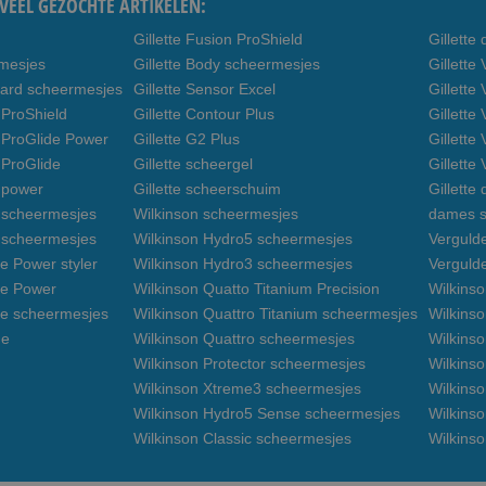
VEEL GEZOCHTE ARTIKELEN:
Gillette Fusion ProShield
Gillett
rmesjes
Gillette Body scheermesjes
Gillett
uard scheermesjes
Gillette Sensor Excel
Gillette
 ProShield
Gillette Contour Plus
Gillette
n ProGlide Power
Gillette G2 Plus
Gillette
 ProGlide
Gillette scheergel
Gillette
n power
Gillette scheerschuim
Gillette
n scheermesjes
Wilkinson scheermesjes
dames s
3 scheermesjes
Wilkinson Hydro5 scheermesjes
Verguld
e Power styler
Wilkinson Hydro3 scheermesjes
Verguld
de Power
Wilkinson Quatto Titanium Precision
Wilkins
de scheermesjes
Wilkinson Quattro Titanium scheermesjes
Wilkinso
de
Wilkinson Quattro scheermesjes
Wilkinso
Wilkinson Protector scheermesjes
Wilkins
Wilkinson Xtreme3 scheermesjes
Wilkinso
Wilkinson Hydro5 Sense scheermesjes
Wilkins
Wilkinson Classic scheermesjes
Wilkins