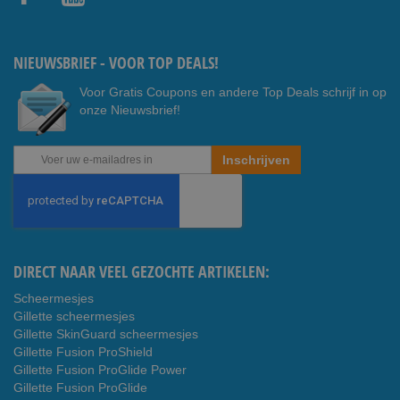
Faceb
Youtub
ook
e
NIEUWSBRIEF - VOOR TOP DEALS!
Voor Gratis Coupons en andere Top Deals schrijf in op
onze Nieuwsbrief!
Abonneer
Inschrijven
u
op
onze
nieuwsbrief
DIRECT NAAR VEEL GEZOCHTE ARTIKELEN:
Scheermesjes
Gillette scheermesjes
Gillette SkinGuard scheermesjes
Gillette Fusion ProShield
Gillette Fusion ProGlide Power
Gillette Fusion ProGlide