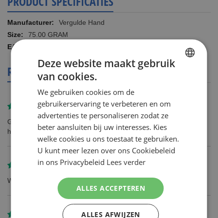
PRODUCT SPECIFICATIES
Meer
Vergulde Hand
informatie
75.00 GRAM
8710685380015
Deze website maakt gebruik
REVIEWS
van cookies.
DUTCH
We gebruiken cookies om de
ENGLISH
gebruikerservaring te verbeteren en om
Gereviewd door
Frans
advertenties te personaliseren zodat ze
Goedkoper als bij menige retailer...................Krui**** bijv. Als ze
beter aansluiten bij uw interesses. Kies
hem al hebben................
welke cookies u ons toestaat te gebruiken.
U kunt meer lezen over ons Cookiebeleid
in ons Privacybeleid
Lees verder
Gereviewd door
P. van Wijk
Werkt goed
ALLES ACCEPTEREN
ALLES AFWIJZEN
Gereviewd door
anoniem