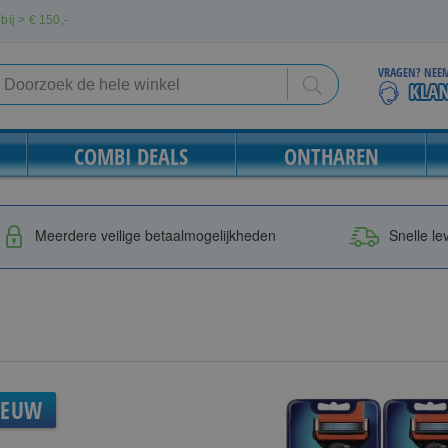
bij > €
150,-
VRAGEN? NEEM
Search
Search
COMBI DEALS
ONTHAREN
Meerdere veilige betaalmogelijkheden
Snelle le
IEUW