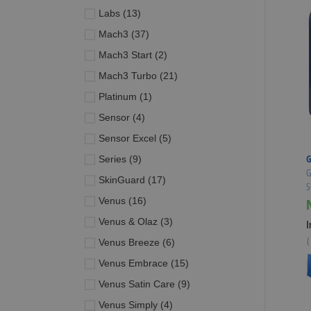
producten
Labs
13
producten
Mach3
37
producten
Mach3 Start
2
producten
Mach3 Turbo
21
product
Platinum
1
producten
Sensor
4
producten
Sensor Excel
5
G
producten
Series
9
G
producten
SkinGuard
17
S
producten
Venus
16
producten
Venus & Olaz
3
I
(
producten
Venus Breeze
6
V
producten
Venus Embrace
15
producten
Venus Satin Care
9
producten
Venus Simply
4