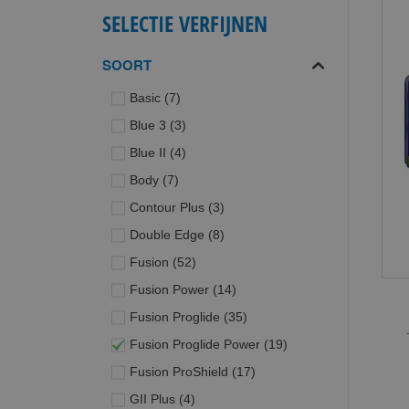
SELECTIE VERFIJNEN
SOORT
producten
Basic
7
producten
Blue 3
3
producten
Blue II
4
producten
Body
7
producten
Contour Plus
3
producten
Double Edge
8
producten
Fusion
52
producten
Fusion Power
14
producten
Fusion Proglide
35
producten
Fusion Proglide Power
19
producten
Fusion ProShield
17
producten
GII Plus
4