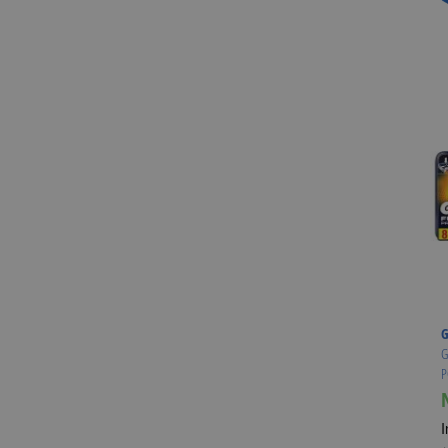
G
G
P
I