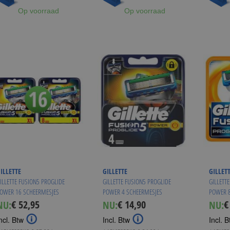
Op voorraad
Op voorraad
ILLETTE
GILLETTE
GILLET
ILLETTE FUSION5 PROGLIDE
GILLETTE FUSION5 PROGLIDE
GILLETT
OWER 16 SCHEERMESJES
POWER 4 SCHEERMESJES
POWER 8
€ 52,95
€ 14,90
€
NU:
NU:
NU:
Special
Special
Sp
Price
Price
Pr
ncl. Btw
Incl. Btw
Incl. B