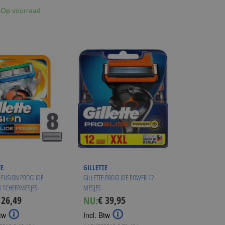
Op voorraad
TE
GILLETTE
E FUSION PROGLIDE
GILLETTE PROGLIDE POWER 12
 SCHEERMESJES
MESJES
 26,49
€ 39,95
NU:
ecial
Special
ice
Price
tw
Incl. Btw