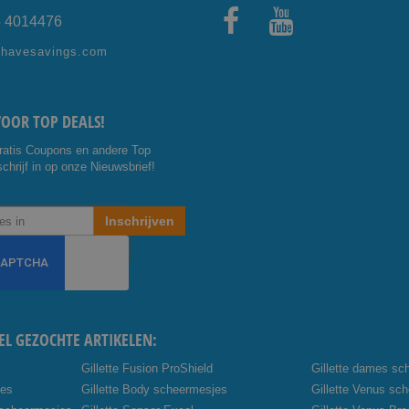
5 4014476
Facebo
Youtub
shavesavings.com
ok
e
VOOR TOP DEALS!
ratis Coupons en andere Top
chrijf in op onze Nieuwsbrief!
Inschrijven
EL GEZOCHTE ARTIKELEN:
Gillette Fusion ProShield
Gillette dames sc
jes
Gillette Body scheermesjes
Gillette Venus sc