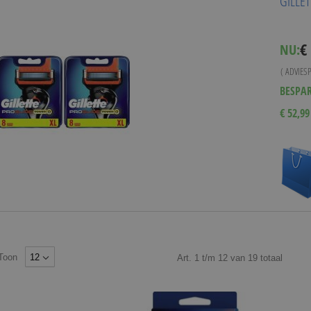
GILLE
Spe
€
NU:
Pri
( ADVIES
BESPA
€ 52,99
Toon
Art.
1
t/m
12
van
19
totaal