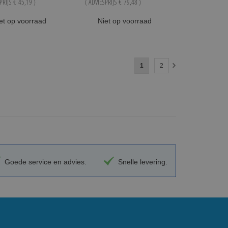
SPRIJS
€ 45,19
)
( ADVIESPRIJS
€ 79,48
)
et op voorraad
Niet op voorraad
Pagina
U lees momenteel pagina
Pagina
1
2
Pagina
Volgende
Goede service en advies.
Snelle levering.