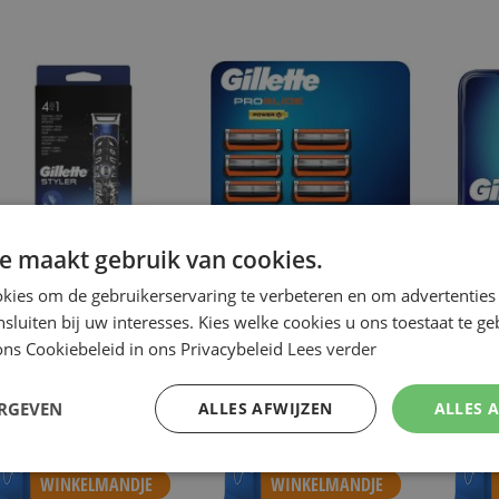
e maakt gebruik van cookies.
kies om de gebruikerservaring te verbeteren en om advertenties 
ILLETTE
GILLETTE
GILLET
nsluiten bij uw interesses. Kies welke cookies u ons toestaat te g
ILLETTE PROGLIDE BODY-EN
GILLETTE PROGLIDE POWER 8
GILLETT
ns Cookiebeleid in ons Privacybeleid
Lees verder
AARD STYLER
SCHEERMESJES
SCHEERM
€ 16,95
€ 26,95
€
NU:
NU:
NU:
Special
Special
Sp
ERGEVEN
ALLES AFWIJZEN
ALLES 
Price
Price
Pr
ncl. Btw
Incl. Btw
Incl. B
 ADVIESPRIJS
€ 34,99
)
( ADVIESPRIJS
€ 52,99
)
( ADVIE
Vanaf
€ 25,94
Vanaf
€
WINKELMANDJE
WINKELMANDJE