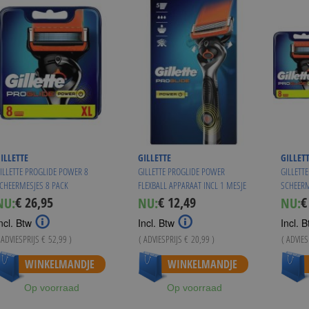
ILLETTE
GILLETTE
GILLET
ILLETTE PROGLIDE POWER 8
GILLETTE PROGLIDE POWER
GILLETT
CHEERMESJES 8 PACK
FLEXBALL APPARAAT INCL 1 MESJE
SCHEERM
+ BATTERIJ
€ 26,95
€ 12,49
€
NU:
NU:
NU:
Special
Special
Sp
Price
Price
Pr
ncl. Btw
Incl. Btw
Incl. B
 ADVIESPRIJS
€ 52,99
)
( ADVIESPRIJS
€ 20,99
)
( ADVIE
anaf
€ 25,94
WINKELMANDJE
WINKELMANDJE
Op voorraad
Op voorraad