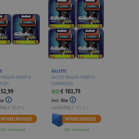
TE
GILLETTE
E PROGLIDE POWER 16
GILLETTE PROGLIDE POWER 32
ESJES
SCHEERMESJES
 52,99
€ 103,79
NU:
ecial
Special
ice
Price
tw
Incl. Btw
SPRIJS
€ 105,97
)
( ADVIESPRIJS
€ 211,75
)
WINKELMANDJE
WINKELMANDJE
Op voorraad
Op voorraad