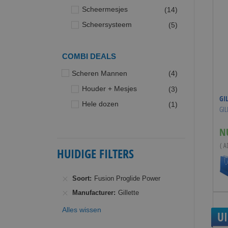
producten
Scheermesjes
14
producten
Scheersysteem
5
COMBI DEALS
producten
Scheren Mannen
4
producten
Houder + Mesjes
3
GI
product
Hele dozen
1
GIL
N
( A
HUIDIGE FILTERS
Soort
Fusion Proglide Power
Manufacturer
Gillette
Alles wissen
U