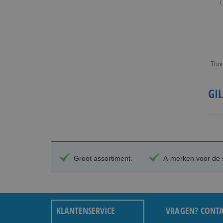
(
Too
GIL
Groot assortiment.
A-merken voor de s
KLANTENSERVICE
VRAGEN? CONTA