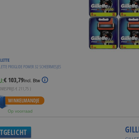
LLETTE
LETTE PROGLIDE POWER 32 SCHEERMESJES
€ 103,79
U:
Special
Incl. Btw
Price
DVIESPRIJS
€ 211,75
)
WINKELMANDJE
Op voorraad
GILL
ITGELICHT