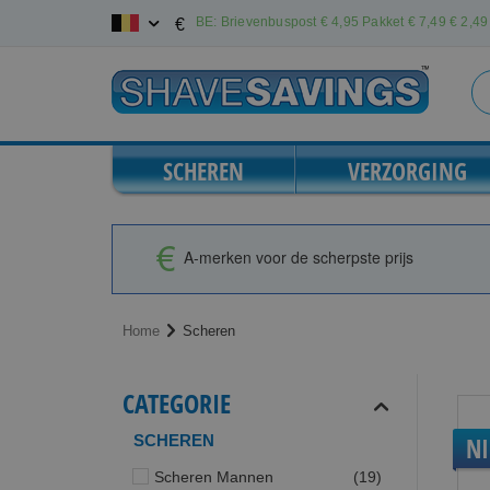
Ga
BE: Brievenbuspost € 4,95 Pakket € 7,49
€ 2,49 
€
naar
de
inhoud
SCHEREN
VERZORGING
A-merken voor de scherpste prijs
Home
Scheren
CATEGORIE
SCHEREN
N
producten
Scheren Mannen
19