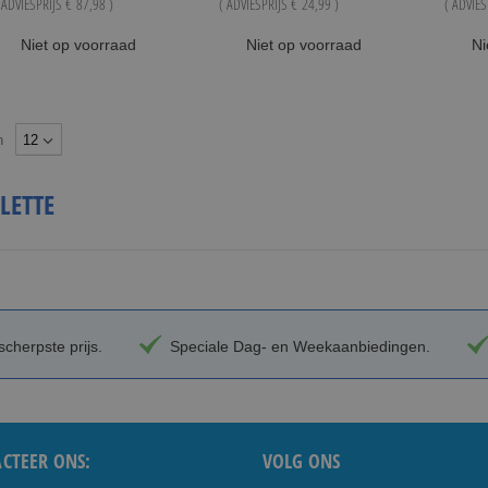
 ADVIESPRIJS
€ 87,98
)
( ADVIESPRIJS
€ 24,99
)
( ADVIE
Niet op voorraad
Niet op voorraad
Ni
n
LETTE
cherpste prijs.
Speciale Dag- en Weekaanbiedingen.
CTEER ONS:
VOLG ONS