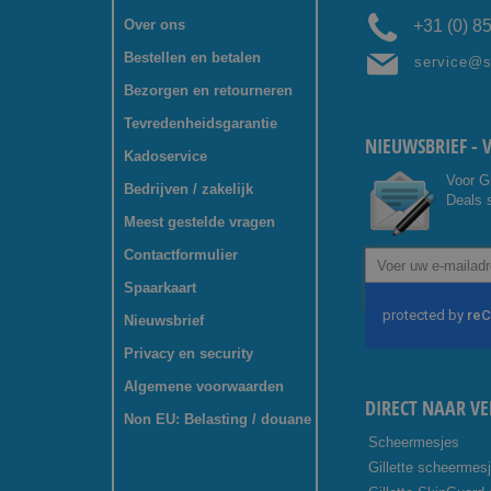
Over ons
+31 (0) 8
Bestellen en betalen
service@
Bezorgen en retourneren
Tevredenheidsgarantie
NIEUWSBRIEF - 
Kadoservice
Voor G
Bedrijven / zakelijk
Deals s
Meest gestelde vragen
Contactformulier
Abonneer
u
Spaarkaart
op
onze
Nieuwsbrief
nieuwsbrief
Privacy en security
Algemene voorwaarden
DIRECT NAAR VE
Non EU: Belasting / douane
Scheermesjes
Gillette scheermes