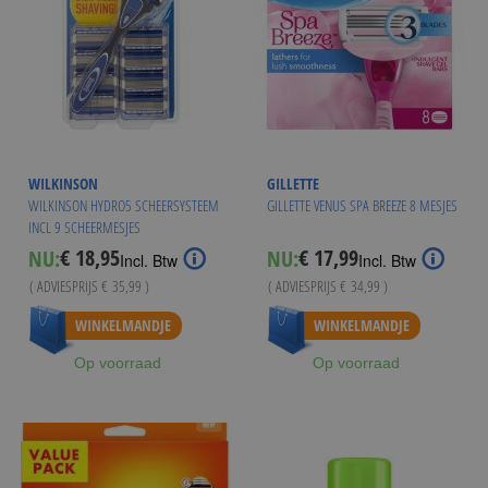
WILKINSON
GILLETTE
WILKINSON HYDRO5 SCHEERSYSTEEM
GILLETTE VENUS SPA BREEZE 8 MESJES
INCL 9 SCHEERMESJES
€ 18,95
€ 17,99
NU:
NU:
Special
Special
Incl. Btw
Incl. Btw
Price
Price
( ADVIESPRIJS
€ 35,99
)
( ADVIESPRIJS
€ 34,99
)
Vanaf
€ 16,95
WINKELMANDJE
WINKELMANDJE
Op voorraad
Op voorraad