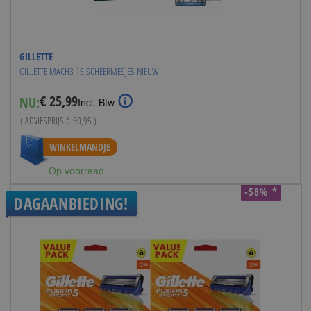
GILLETTE
GILLETTE MACH3 15 SCHEERMESJES NIEUW
€ 25,99
NU:
Special
Incl. Btw
Price
( ADVIESPRIJS
€ 50,95
)
WINKELMANDJE
Op voorraad
-58% *
DAGAANBIEDING!