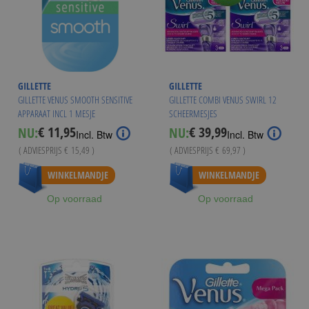
GILLETTE
GILLETTE
GILLETTE VENUS SMOOTH SENSITIVE
GILLETTE COMBI VENUS SWIRL 12
APPARAAT INCL 1 MESJE
SCHEERMESJES
€ 11,95
€ 39,99
NU:
NU:
Special
Special
Incl. Btw
Incl. Btw
Price
Price
( ADVIESPRIJS
€ 15,49
)
( ADVIESPRIJS
€ 69,97
)
WINKELMANDJE
WINKELMANDJE
Op voorraad
Op voorraad