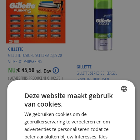
GILLETTE
GILLETTE FUSION5 SCHEERMESJES 20
STUKS XXL VERPAKKING
GILLETTE
€ 45,50
NU:
Incl. Btw
GILLETTE SERIES SCHEERGEL
( ADVIESPRIJS PRODUCENT
€ 102,78
)
GEVOELIGE HUID 75ML
Vanaf
€ 44,95
€ 2,75
NU:
Special
Incl. Btw
WINKELMANDJE
Deze website maakt gebruik
Price
( ADVIESPRIJS
€ 2,95
)
Op voorraad
van cookies.
DUTCH
WINKELMANDJE
We gebruiken cookies om de
ENGLISH
Op voorraad
gebruikerservaring te verbeteren en om
advertenties te personaliseren zodat ze
beter aansluiten bij uw interesses. Kies