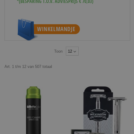
*(BESPARING T.O.V. ADVIESPRIJS € 70,03)
WINKELMANDJE
Toon
Art.
1
t/m
12
van
507
totaal