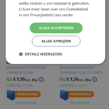
welke cookies u ons toestaat te gebruiken.
U kunt meer lezen over ons Cookiebeleid
in ons Privacybeleid
Lees verder
ALLES ACCEPTEREN
ALLES AFWIJZEN
DETAILS WEERGEVEN
WILKINSON
WILKINSON
WILKINSON QUATTRO FOR WOMAN
WILKINSON INTUITION VARIETY
SCHEERMESJES 6 STUKS
SCHEERMESJES 4 STUKS (3+1 GRATIS)
€ 9,50
€ 9,24
NU:
NU:
Special
Special
Incl. Btw
Incl. Btw
Price
Price
( ADVIESPRIJS
€ 16,58
)
( ADVIESPRIJS
€ 15,95
)
Vanaf
€ 8,99
Vanaf
€ 8,99
WINKELMANDJE
WINKELMANDJE
Op voorraad
Op voorraad