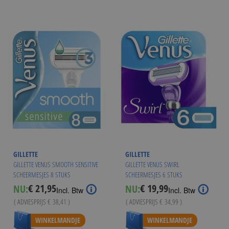
GILLETTE
GILLETTE
GILLETTE VENUS SMOOTH SENSITIVE
GILLETTE VENUS SWIRL
SCHEERMESJES 8 STUKS
SCHEERMESJES 6 STUKS
€ 21,95
€ 19,99
NU:
NU:
Special
Special
Incl. Btw
Incl. Btw
Price
Price
( ADVIESPRIJS
€ 38,41
)
( ADVIESPRIJS
€ 34,99
)
Vanaf
€ 20,95
WINKELMANDJE
WINKELMANDJE