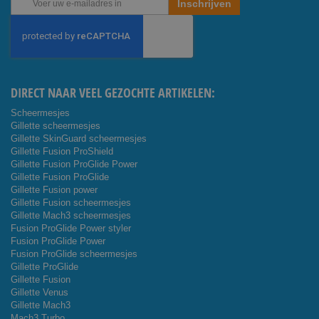
Inschrijven
u
op
onze
nieuwsbrief
DIRECT NAAR VEEL GEZOCHTE ARTIKELEN:
Scheermesjes
Gillette scheermesjes
Gillette SkinGuard scheermesjes
Gillette Fusion ProShield
Gillette Fusion ProGlide Power
Gillette Fusion ProGlide
Gillette Fusion power
Gillette Fusion scheermesjes
Gillette Mach3 scheermesjes
Fusion ProGlide Power styler
Fusion ProGlide Power
Fusion ProGlide scheermesjes
Gillette ProGlide
Gillette Fusion
Gillette Venus
Gillette Mach3
Mach3 Turbo