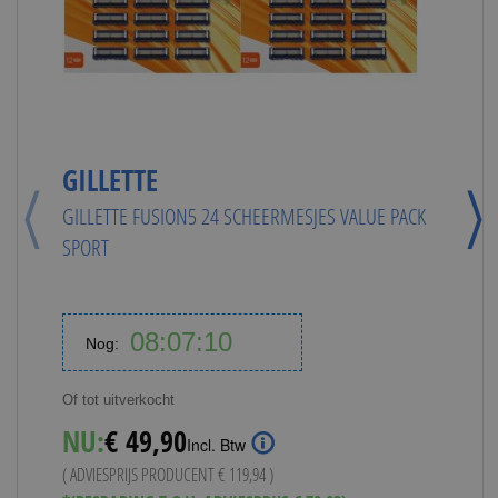
G
G
V
GILLETTE
GILLETTE FUSION5 24 SCHEERMESJES VALUE PACK
SPORT
Of
N
08
07
09
Nog:
( 
Hours
Minutes
Seconds
Va
*(
Of tot uitverkocht
NU:
€ 49,90
Incl. Btw
( ADVIESPRIJS PRODUCENT
€ 119,94
)