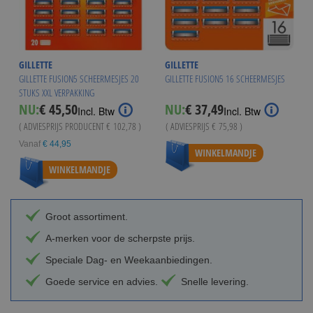
GILLETTE
GILLETTE
GILLETTE FUSION5 SCHEERMESJES 20
GILLETTE FUSION5 16 SCHEERMESJES
STUKS XXL VERPAKKING
Special
NU:
€ 45,50
NU:
€ 37,49
Incl. Btw
Incl. Btw
Price
( ADVIESPRIJS PRODUCENT
€ 102,78
)
( ADVIESPRIJS
€ 75,98
)
Vanaf
€ 44,95
WINKELMANDJE
WINKELMANDJE
Groot assortiment.
A-merken voor de scherpste prijs.
Speciale Dag- en Weekaanbiedingen.
Goede service en advies.
Snelle levering.