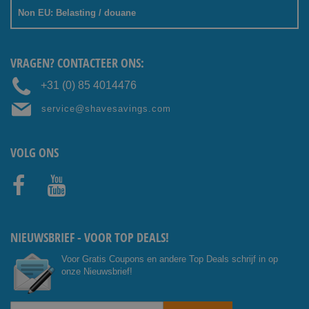
Non EU: Belasting / douane
VRAGEN? CONTACTEER ONS:
+31 (0) 85 4014476
service@shavesavings.com
VOLG ONS
Facebo
Youtub
ok
e
NIEUWSBRIEF - VOOR TOP DEALS!
Voor Gratis Coupons en andere Top Deals schrijf in op
onze Nieuwsbrief!
Abonneer