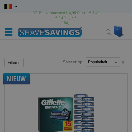
Ga
naar
BE: Brievenbuspost € 4,95 Pakket € 7,49
de
€ 2,49 bij > €
inhoud
150,-
Wink
Search
Sorteer op:
Van
Filteren
hoo
naar
NIEUW
laag
sort