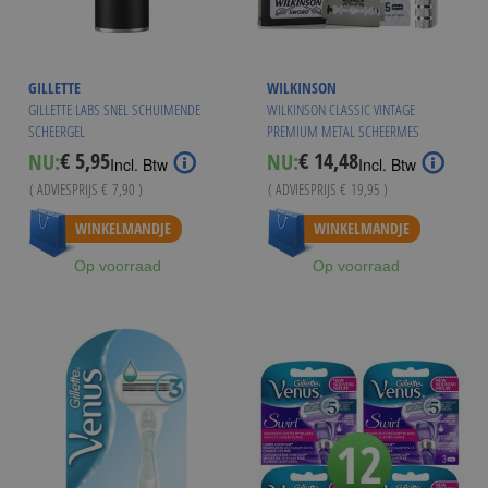
GILLETTE
WILKINSON
GILLETTE LABS SNEL SCHUIMENDE
WILKINSON CLASSIC VINTAGE
SCHEERGEL
PREMIUM METAL SCHEERMES
HOUDER INCL 5 MESJES
€ 5,95
€ 14,48
NU:
NU:
Special
Special
Incl. Btw
Incl. Btw
Price
Price
( ADVIESPRIJS
€ 7,90
)
( ADVIESPRIJS
€ 19,95
)
Vanaf
€ 5,49
WINKELMANDJE
WINKELMANDJE
Op voorraad
Op voorraad