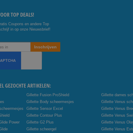
VOOR TOP DEALS!
ratis Coupons en andere Top
chrijf in op onze Nieuwsbrief!
Inschrijven
EL GEZOCHTE ARTIKELEN:
Gillette Fusion ProShield
Gillette dames sc
jes
Gillette Body scheermesjes
Gillette Venus sc
 scheermesjes
Gillette Sensor Excel
Gillette Venus Br
Shield
Gillette Contour Plus
Gillette Venus Swi
oGlide Power
Gillette G2 Plus
Gillette Venus Ola
Glide
Gillette scheergel
Gillette Venus Ex