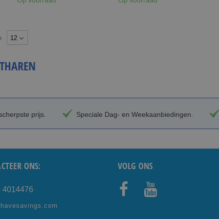
n
THAREN
cherpste prijs.
Speciale Dag- en Weekaanbiedingen.
CTEER ONS:
VOLG ONS
5 4014476
Facebo
Youtub
shavesavings.com
ok
e