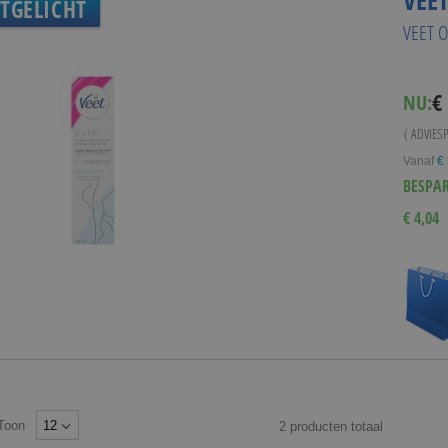
VEE
ITGELICHT
VEET 
Spe
€
NU:
Pri
( ADVIES
Vanaf
€
BESPA
€ 4,04
Toon
2
producten
totaal