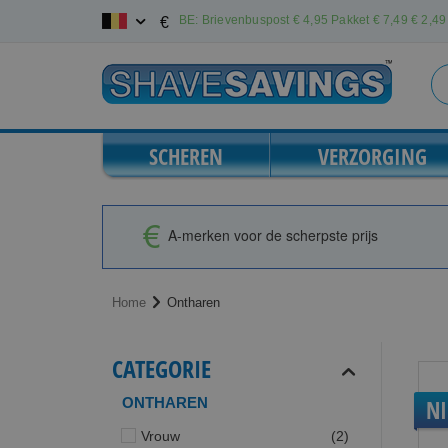
Ga
BE: Brievenbuspost € 4,95 Pakket € 7,49
€ 2,49 
€
naar
de
inhoud
SCHEREN
VERZORGING
A-merken voor de scherpste prijs
Home
Ontharen
CATEGORIE
ONTHAREN
N
producten
Vrouw
2