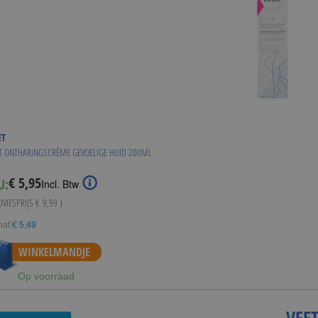
ET
T ONTHARINGSCRÈME GEVOELIGE HUID 200ML
€ 5,95
U:
Special
Incl. Btw
Price
DVIESPRIJS
€ 9,99
)
naf
€ 5,49
WINKELMANDJE
Op voorraad