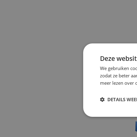
Deze websit
We gebruiken coo
zodat ze beter aa
meer lezen over o
V
V
N
DETAILS WE
(
V