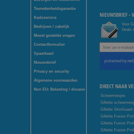
Tevredenheidsgarantie
NIEUWSBRIEF - 
Kadoservice
Voor G
Bedrijven / zakelijk
Deals s
Meest gestelde vragen
Contactformulier
Abonneer
u
Spaarkaart
op
onze
Nieuwsbrief
nieuwsbrief
Privacy en security
Algemene voorwaarden
DIRECT NAAR VE
Non EU: Belasting / douane
Scheermesjes
Gillette scheermes
Gillette SkinGuard
Gillette Fusion Pro
Gillette Fusion Pr
Gillette Fusion Pro