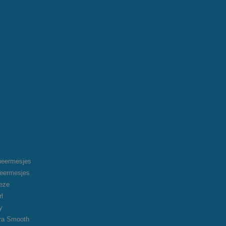
heermesjes
heermesjes
eeze
rl
y
tra Smooth