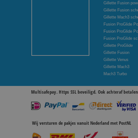
Gillette Fusion pow
Gillette Fusion sc
Gillette Mach3 sc
Fusion ProGlide Po
Fusion ProGlide P
Fusion ProGlide s
Gillette ProGlide
Gillette Fusion
Gillette Venus
Gillette Mach3
Mach3 Turbo
Multisafepay. Https SSL beveiligd. Ook achteraf betale
Wij versturen de pakjes vanuit Nederland met PostNL