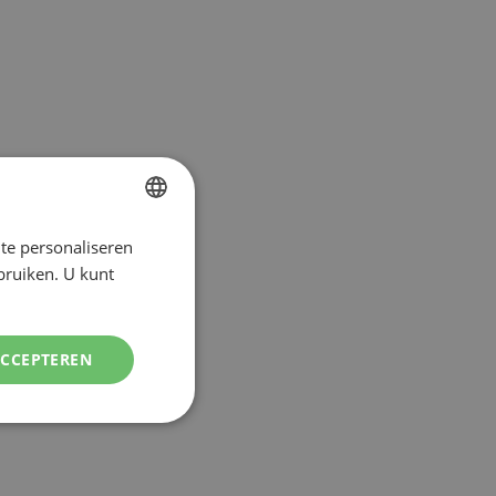
naar
laag
sorteren
te personaliseren
DUTCH
ebruiken. U kunt
ENGLISH
ACCEPTEREN