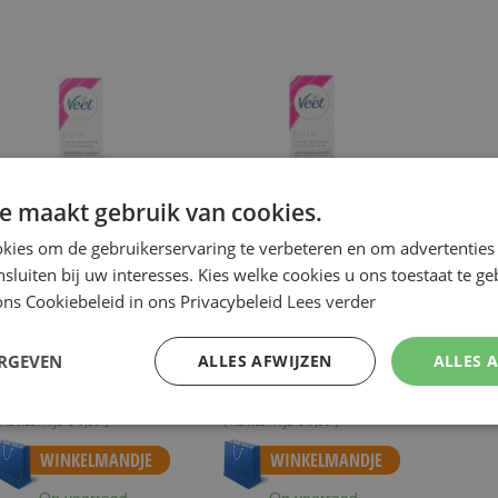
e maakt gebruik van cookies.
kies om de gebruikerservaring te verbeteren en om advertenties 
nsluiten bij uw interesses. Kies welke cookies u ons toestaat te g
ns Cookiebeleid in ons Privacybeleid
Lees verder
EET
VEET
EET ONTHARINGSCRÈME
VEET ONTHARINGSCRÈME
ORMALE HUID 200ML
GEVOELIGE HUID 200ML
ERGEVEN
ALLES AFWIJZEN
ALLES 
€ 5,95
€ 5,95
NU:
NU:
Special
Special
Incl. Btw
Incl. Btw
Price
Price
 ADVIESPRIJS
€ 9,99
)
( ADVIESPRIJS
€ 9,99
)
anaf
€ 5,49
Vanaf
€ 5,49
WINKELMANDJE
WINKELMANDJE
Op voorraad
Op voorraad