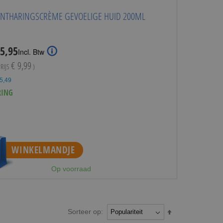
T
ONTHARINGSCRÈME GEVOELIGE HUID 200ML
cial
 5,95
Incl. Btw
ce
€ 9,99
PRIJS
)
 5,49
RING
WINKELMANDJE
Op voorraad
Sorteer op:
Van
hoog