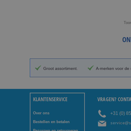
Too
ON
Groot assortiment.
A-merken voor de s
KLANTENSERVICE
VRAGEN? CONTA
Over ons
+31 (0) 8
Bestellen en betalen
service@
Bezorgen en retourneren