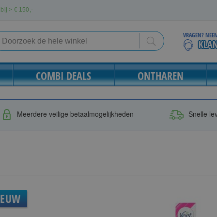
bij > €
150,-
VRAGEN? NEEM
Search
Search
COMBI DEALS
ONTHAREN
Meerdere veilige betaalmogelijkheden
Snelle le
IEUW