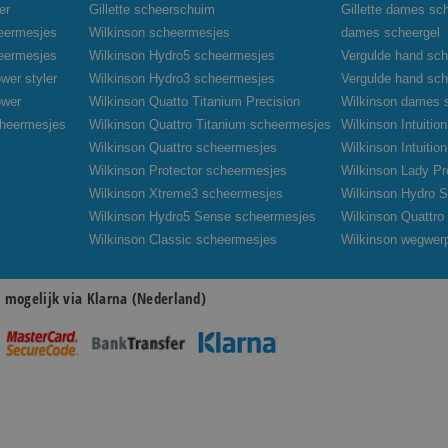
er
Gillette scheerschuim
Gillette dames sc
heermesjes
Wilkinson scheermesjes
dames scheergel
heermesjes
Wilkinson Hydro5 scheermesjes
Vergulde hand sch
wer styler
Wilkinson Hydro3 scheermesjes
Vergulde hand sc
ower
Wilkinson Quatto Titanium Precision
Wilkinson dames 
cheermesjes
Wilkinson Quattro Titanium scheermesjes
Wilkinson Intuiti
Wilkinson Quattro scheermesjes
Wilkinson Intuiti
Wilkinson Protector scheermesjes
Wilkinson Lady Pr
Wilkinson Xtreme3 scheermesjes
Wilkinson Hydro S
Wilkinson Hydro5 Sense scheermesjes
Wilkinson Quattr
Wilkinson Classic scheermesjes
Wilkinson wegwer
n mogelijk via Klarna (Nederland)