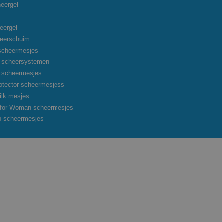
heergel
eergel
heerschuim
scheermesjes
on scheersystemen
on scheermesjes
otector scheermesjess
ilk mesjes
o for Woman scheermesjes
p scheermesjes