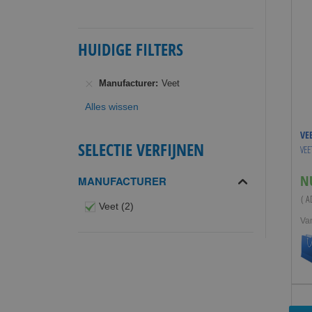
HUIDIGE FILTERS
Manufacturer
Veet
Alles wissen
VE
SELECTIE VERFIJNEN
VEE
N
MANUFACTURER
( A
producten
Veet
2
Va