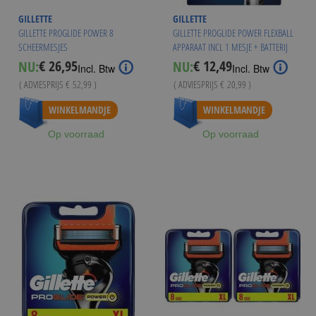
GILLETTE
GILLETTE
GILLETTE PROGLIDE POWER 8
GILLETTE PROGLIDE POWER FLEXBALL
SCHEERMESJES
APPARAAT INCL 1 MESJE + BATTERIJ
€ 26,95
€ 12,49
NU:
NU:
Special
Special
Incl. Btw
Incl. Btw
Price
Price
( ADVIESPRIJS
€ 52,99
)
( ADVIESPRIJS
€ 20,99
)
Vanaf
€ 25,94
WINKELMANDJE
WINKELMANDJE
Op voorraad
Op voorraad