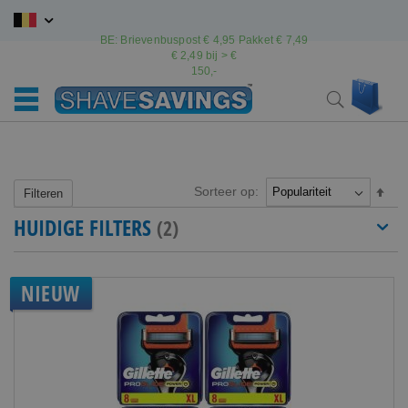
Ga
naar
BE: Brievenbuspost € 4,95 Pakket € 7,49
de
€ 2,49 bij > €
inhoud
150,-
Wink
Search
Sorteer op:
Van
Filteren
hoo
HUIDIGE FILTERS
naar
laag
sort
NIEUW