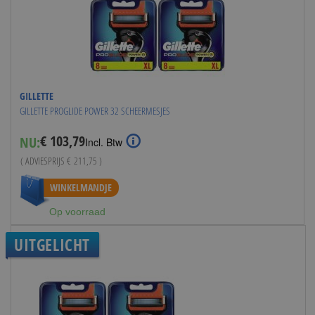
GILLETTE
GILLETTE PROGLIDE POWER 32 SCHEERMESJES
€ 103,79
NU:
Special
Incl. Btw
Price
( ADVIESPRIJS
€ 211,75
)
WINKELMANDJE
Op voorraad
UITGELICHT