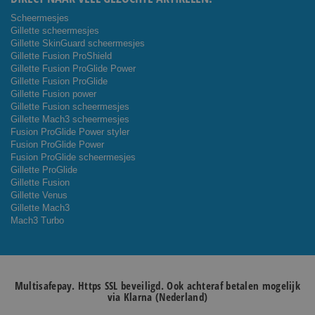
Scheermesjes
Gillette scheermesjes
Gillette SkinGuard scheermesjes
Gillette Fusion ProShield
Gillette Fusion ProGlide Power
Gillette Fusion ProGlide
Gillette Fusion power
Gillette Fusion scheermesjes
Gillette Mach3 scheermesjes
Fusion ProGlide Power styler
Fusion ProGlide Power
Fusion ProGlide scheermesjes
Gillette ProGlide
Gillette Fusion
Gillette Venus
Gillette Mach3
Mach3 Turbo
Multisafepay. Https SSL beveiligd. Ook achteraf betalen mogelijk
via Klarna (Nederland)