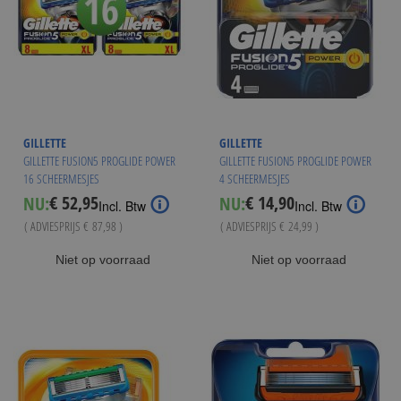
GILLETTE
GILLETTE
GILLETTE FUSION5 PROGLIDE POWER
GILLETTE FUSION5 PROGLIDE POWER
16 SCHEERMESJES
4 SCHEERMESJES
€ 52,95
€ 14,90
NU:
NU:
Special
Special
Incl. Btw
Incl. Btw
Price
Price
( ADVIESPRIJS
€ 87,98
)
( ADVIESPRIJS
€ 24,99
)
Niet op voorraad
Niet op voorraad