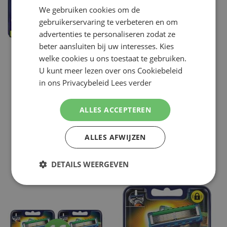
We gebruiken cookies om de
ENGLISH
gebruikerservaring te verbeteren en om
advertenties te personaliseren zodat ze
beter aansluiten bij uw interesses. Kies
welke cookies u ons toestaat te gebruiken.
GILLETTE
GILLETTE
GILLETTE PROGLIDE POWER 32
GILLETTE FUSION5 PROGLIDE POWER
U kunt meer lezen over ons Cookiebeleid
SCHEERMESJES
32 MESJES
in ons Privacybeleid
Lees verder
€ 103,79
€ 99,80
NU:
NU:
Special
Special
Incl. Btw
Incl. Btw
Price
Price
( ADVIESPRIJS
€ 211,75
)
( ADVIESPRIJS
€ 175,96
)
ALLES ACCEPTEREN
WINKELMANDJE
Niet op voorraad
ALLES AFWIJZEN
Op voorraad
DETAILS WEERGEVEN