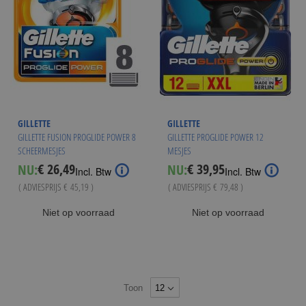
GILLETTE
GILLETTE
GILLETTE FUSION PROGLIDE POWER 8
GILLETTE PROGLIDE POWER 12
SCHEERMESJES
MESJES
€ 26,49
€ 39,95
NU:
NU:
Special
Special
Incl. Btw
Incl. Btw
Price
Price
( ADVIESPRIJS
€ 45,19
)
( ADVIESPRIJS
€ 79,48
)
Niet op voorraad
Niet op voorraad
Toon