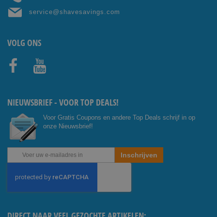
service@shavesavings.com
VOLG ONS
Facebo
Youtub
ok
e
NIEUWSBRIEF - VOOR TOP DEALS!
Voor Gratis Coupons en andere Top Deals schrijf in op
onze Nieuwsbrief!
Abonneer
Inschrijven
u
op
onze
nieuwsbrief
DIRECT NAAR VEEL GEZOCHTE ARTIKELEN: