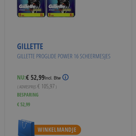
GILLETTE
GILLETTE PROGLIDE POWER 16 SCHEERMESJES
Special
€ 52,99
NU:
Incl. Btw
Price
€ 105,97
( ADVIESPRIJS
)
BESPARING
€ 52,99
WINKELMANDJE