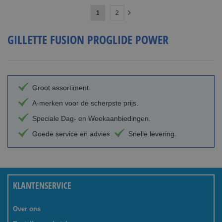
Pagina
U
Pagina
1
2
Pagina
Volgende
lees
GILLETTE FUSION PROGLIDE POWER
momenteel
pagina
Groot assortiment.
A-merken voor de scherpste prijs.
Speciale Dag- en Weekaanbiedingen.
Goede service en advies.
Snelle levering.
KLANTENSERVICE
Over ons