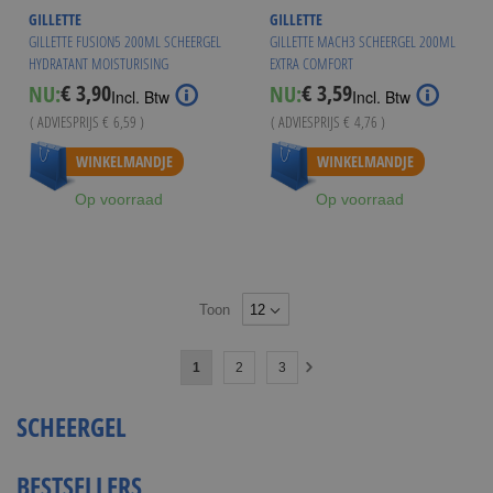
GILLETTE
GILLETTE
GILLETTE FUSION5 200ML SCHEERGEL
GILLETTE MACH3 SCHEERGEL 200ML
HYDRATANT MOISTURISING
EXTRA COMFORT
€ 3,90
€ 3,59
NU:
NU:
Special
Special
Incl. Btw
Incl. Btw
Price
Price
( ADVIESPRIJS
€ 6,59
)
( ADVIESPRIJS
€ 4,76
)
Vanaf
€ 3,75
WINKELMANDJE
WINKELMANDJE
Op voorraad
Op voorraad
Toon
Pagina
U
Pagina
Pagina
1
2
3
Pagina
Volgende
lees
SCHEERGEL
momenteel
pagina
BESTSELLERS