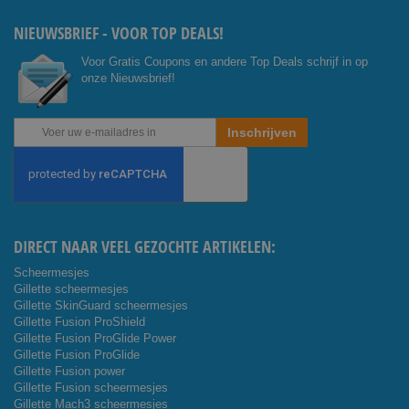
ok
e
NIEUWSBRIEF - VOOR TOP DEALS!
Voor Gratis Coupons en andere Top Deals schrijf in op
onze Nieuwsbrief!
Abonneer
Inschrijven
u
op
onze
nieuwsbrief
DIRECT NAAR VEEL GEZOCHTE ARTIKELEN:
Scheermesjes
Gillette scheermesjes
Gillette SkinGuard scheermesjes
Gillette Fusion ProShield
Gillette Fusion ProGlide Power
Gillette Fusion ProGlide
Gillette Fusion power
Gillette Fusion scheermesjes
Gillette Mach3 scheermesjes