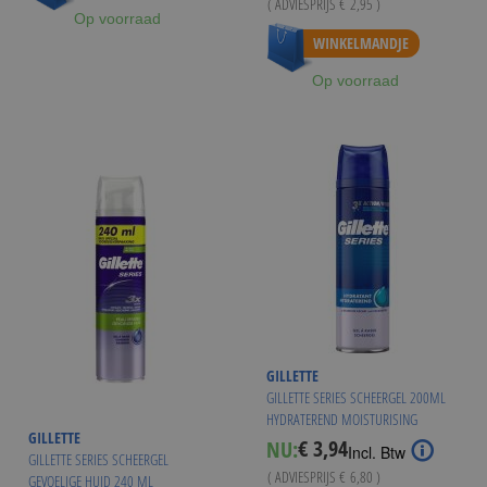
( ADVIESPRIJS
€ 2,95
)
Op voorraad
WINKELMANDJE
Op voorraad
GILLETTE
GILLETTE SERIES SCHEERGEL 200ML
HYDRATEREND MOISTURISING
GILLETTE
€ 3,94
NU:
Special
Incl. Btw
GILLETTE SERIES SCHEERGEL
Price
( ADVIESPRIJS
€ 6,80
)
GEVOELIGE HUID 240 ML