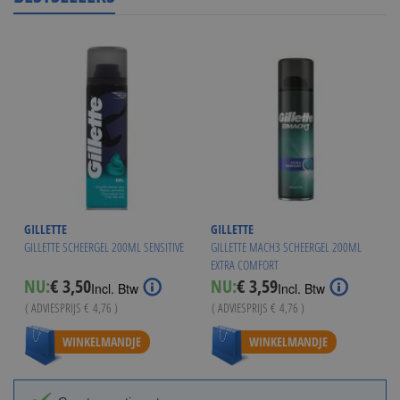
GILLETTE
GILLETTE
GILLETTE SCHEERGEL 200ML SENSITIVE
GILLETTE MACH3 SCHEERGEL 200ML
EXTRA COMFORT
Special
Special
NU:
€ 3,50
NU:
€ 3,59
Incl. Btw
Incl. Btw
Price
Price
( ADVIESPRIJS
€ 4,76
)
( ADVIESPRIJS
€ 4,76
)
WINKELMANDJE
WINKELMANDJE