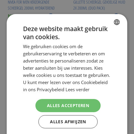
NIVEA FOR MEN VERZORGENDE
GILLETTE SCHEERGEL GEVOELIGE HUID
SCHEERGEL 200ML HYDRATEREND
2X 200ML (DUO PACK)
€ 4,99
€ 6,49
NU:
NU:
Special
Special
Incl. Btw
Incl. Btw
Price
Price
( ADVIESPRIJS
€ 6,24
)
( ADVIESPRIJS
€ 9,49
)
Deze website maakt gebruik
WINKELMANDJE
WINKELMANDJE
van cookies.
DUTCH
Op voorraad
Op voorraad
We gebruiken cookies om de
ENGLISH
gebruikerservaring te verbeteren en om
advertenties te personaliseren zodat ze
beter aansluiten bij uw interesses. Kies
welke cookies u ons toestaat te gebruiken.
U kunt meer lezen over ons Cookiebeleid
in ons Privacybeleid
Lees verder
ALLES ACCEPTEREN
ALLES AFWIJZEN
GILLETTE
GILLETTE SCHEERGEL 200ML