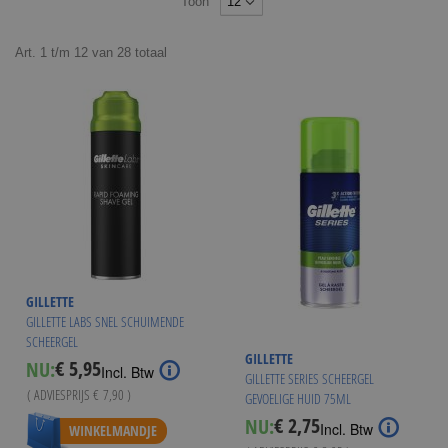
Toon
Art.
1
t/m
12
van
28
totaal
GILLETTE
GILLETTE LABS SNEL SCHUIMENDE
SCHEERGEL
GILLETTE
€ 5,95
NU:
Special
Incl. Btw
GILLETTE SERIES SCHEERGEL
Price
( ADVIESPRIJS
€ 7,90
)
GEVOELIGE HUID 75ML
Vanaf
€ 5,49
€ 2,75
NU:
Special
Incl. Btw
WINKELMANDJE
Price