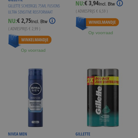
€ 3,94
NU:
Special
Incl. Btw
GILLETTE SCHEERGEL 75ML FUSION5
Price
( ADVIESPRIJS
€ 6,59
)
ULTRA SENSITIVE REISFORMAAT
Vanaf
€ 3,50
€ 2,75
NU:
Special
Incl. Btw
WINKELMANDJE
Price
( ADVIESPRIJS
€ 2,99
)
Op voorraad
WINKELMANDJE
Op voorraad
NIVEA MEN
GILLETTE