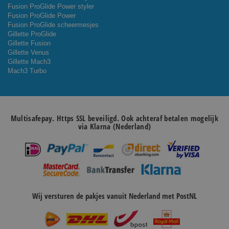
Fusion ProGlide Power styler
Fusion ProGlide Power
Fusion ProGlide scheermesjes
Gillette ProGlide
Gillette Fusion
Gillette Venus
Gillette Mach3
Mach3 Turbo
Multisafepay. Https SSL beveiligd. Ook achteraf betalen mogelijk
via Klarna (Nederland)
Wij versturen de pakjes vanuit Nederland met PostNL