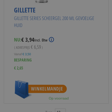
GILLETTE
GILLETTE SERIES SCHEERGEL 200 ML GEVOELIGE
HUID
Special
€ 3,94
NU:
Incl. Btw
Price
€ 6,59
( ADVIESPRIJS
)
Vanaf
€ 3,50
BESPARING
€ 2,65
WINKELMANDJE
Op voorraad