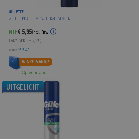
GILLETTE
GILLETTE PRO 200 ML SCHEERGEL SENSITIVE
€ 5,95
NU:
Special
Incl. Btw
Price
( ADVIESPRIJS
€ 7,59
)
Vanaf
€ 5,49
WINKELMANDJE
Op voorraad
UITGELICHT