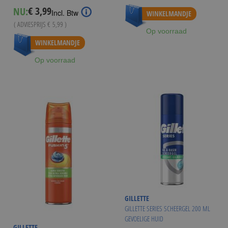
€ 3,99
NU:
Special
Incl. Btw
WINKELMANDJE
Price
( ADVIESPRIJS
€ 5,99
)
Op voorraad
Vanaf
€ 3,75
WINKELMANDJE
Op voorraad
GILLETTE
GILLETTE SERIES SCHEERGEL 200 ML
GEVOELIGE HUID
GILLETTE