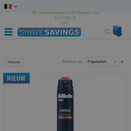
Ga
naar
BE: Brievenbuspost € 4,95 Pakket € 7,49
de
€ 2,49 bij > €
inhoud
150,-
Wink
Search
Sorteer op:
Van
Filteren
hoo
naar
NIEUW
laag
sort