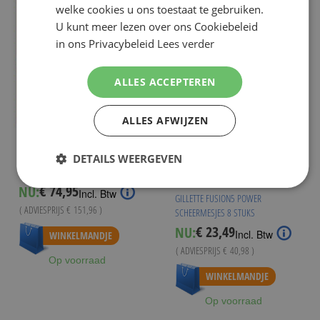
welke cookies u ons toestaat te gebruiken.
U kunt meer lezen over ons Cookiebeleid
in ons Privacybeleid
Lees verder
ALLES ACCEPTEREN
ALLES AFWIJZEN
GILLETTE
GILLETTE COMBI FUSION5
DETAILS WEERGEVEN
SCHEERMESJES 32 STUKS
GILLETTE
€ 74,95
NU:
Special
Incl. Btw
GILLETTE FUSION5 POWER
Price
( ADVIESPRIJS
€ 151,96
)
SCHEERMESJES 8 STUKS
€ 23,49
NU:
Special
Incl. Btw
WINKELMANDJE
Price
( ADVIESPRIJS
€ 40,98
)
Op voorraad
WINKELMANDJE
Op voorraad