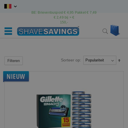
Ga
naar
BE: Brievenbuspost € 4,95 Pakket € 7,49
de
€ 2,49 bij > €
inhoud
150,-
Wink
Search
Sorteer op:
Van
Filteren
hoo
naar
NIEUW
laag
sort