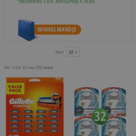
*(BESPARING T.O.V. ADVIESPRIJS € 70,03)
WINKELMANDJE
Toon
Art.
1
t/m
12
van
235
totaal