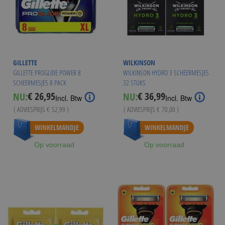
GILLETTE
WILKINSON
GILLETTE PROGLIDE POWER 8
WILKINSON HYDRO 3 SCHEERMESJES
SCHEERMESJES 8 PACK
32 STUKS
€ 26,95
€ 36,99
NU:
NU:
Special
Special
Incl. Btw
Incl. Btw
Price
Price
( ADVIESPRIJS
€ 52,99
)
( ADVIESPRIJS
€ 70,00
)
Vanaf
€ 25,94
WINKELMANDJE
WINKELMANDJE
Op voorraad
Op voorraad