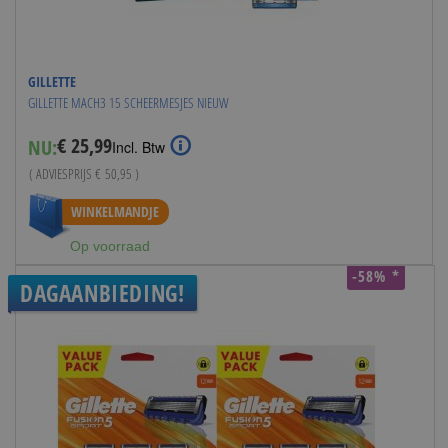
GILLETTE
GILLETTE MACH3 15 SCHEERMESJES NIEUW
€ 25,99
NU:
Special
Incl. Btw
Price
( ADVIESPRIJS
€ 50,95
)
WINKELMANDJE
Op voorraad
-58% *
DAGAANBIEDING!