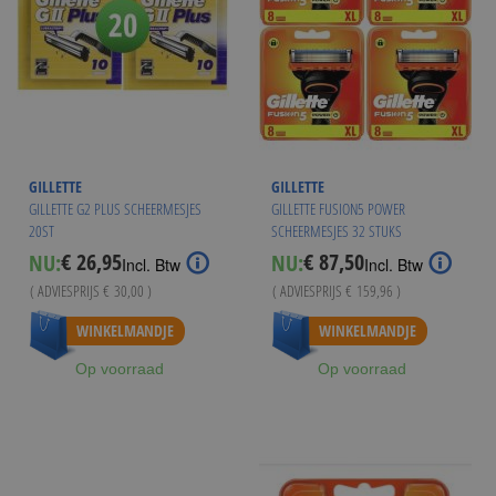
GILLETTE
GILLETTE
GILLETTE G2 PLUS SCHEERMESJES
GILLETTE FUSION5 POWER
20ST
SCHEERMESJES 32 STUKS
€ 26,95
€ 87,50
NU:
NU:
Special
Special
Incl. Btw
Incl. Btw
Price
Price
( ADVIESPRIJS
€ 30,00
)
( ADVIESPRIJS
€ 159,96
)
WINKELMANDJE
WINKELMANDJE
Op voorraad
Op voorraad