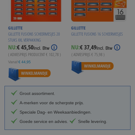
GILLETTE
GILLETTE
GILLETTE FUSION5 SCHEERMESJES 20
GILLETTE FUSION5 16 SCHEERMESJES
STUKS XXL VERPAKKING
Special
NU:
€ 45,50
NU:
€ 37,49
Incl. Btw
Incl. Btw
Price
( ADVIESPRIJS PRODUCENT
€ 102,78
)
( ADVIESPRIJS
€ 75,98
)
Vanaf
€ 44,95
WINKELMANDJE
WINKELMANDJE
Groot assortiment.
A-merken voor de scherpste prijs.
Speciale Dag- en Weekaanbiedingen.
Goede service en advies.
Snelle levering.