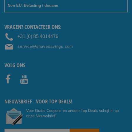
Non EU: Belasting / douane
VRAGEN? CONTACTEER ONS:
+31 (0) 85 4014476
service@shavesavings.com
VOLG ONS
Facebo
Youtub
ok
e
NIEUWSBRIEF - VOOR TOP DEALS!
Voor Gratis Coupons en andere Top Deals schrijf in op
onze Nieuwsbrief!
Abonneer