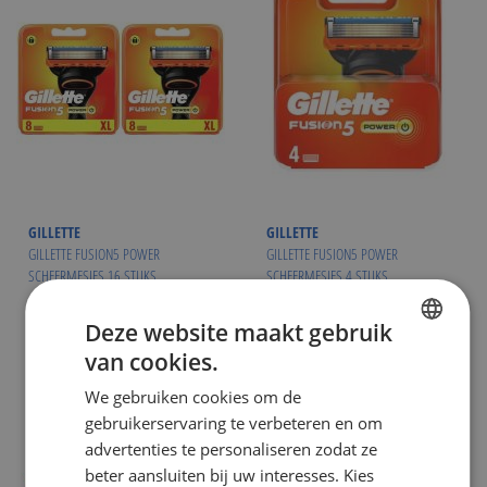
GILLETTE
GILLETTE
GILLETTE FUSION5 POWER
GILLETTE FUSION5 POWER
SCHEERMESJES 16 STUKS
SCHEERMESJES 4 STUKS
€ 43,95
€ 12,49
NU:
NU:
Special
Special
Incl. Btw
Incl. Btw
Deze website maakt gebruik
Price
Price
( ADVIESPRIJS
€ 81,99
)
( ADVIESPRIJS
€ 20,99
)
van cookies.
DUTCH
WINKELMANDJE
WINKELMANDJE
We gebruiken cookies om de
ENGLISH
Op voorraad
Op voorraad
gebruikerservaring te verbeteren en om
advertenties te personaliseren zodat ze
beter aansluiten bij uw interesses. Kies