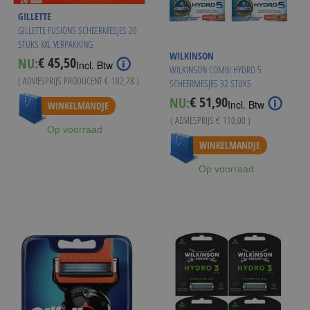
GILLETTE
GILLETTE FUSION5 SCHEERMESJES 20
STUKS XXL VERPAKKING
WILKINSON
€ 45,50
NU:
Incl. Btw
WILKINSON COMBI HYDRO 5
( ADVIESPRIJS PRODUCENT
€ 102,78
)
SCHEERMESJES 32 STUKS
Vanaf
€ 44,95
€ 51,90
NU:
Special
Incl. Btw
WINKELMANDJE
Price
( ADVIESPRIJS
€ 110,00
)
Op voorraad
WINKELMANDJE
Op voorraad