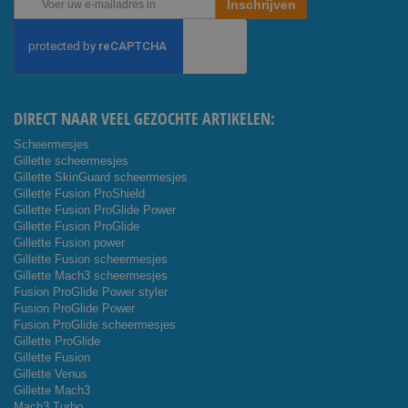
Inschrijven
u
op
onze
nieuwsbrief
DIRECT NAAR VEEL GEZOCHTE ARTIKELEN:
Scheermesjes
Gillette scheermesjes
Gillette SkinGuard scheermesjes
Gillette Fusion ProShield
Gillette Fusion ProGlide Power
Gillette Fusion ProGlide
Gillette Fusion power
Gillette Fusion scheermesjes
Gillette Mach3 scheermesjes
Fusion ProGlide Power styler
Fusion ProGlide Power
Fusion ProGlide scheermesjes
Gillette ProGlide
Gillette Fusion
Gillette Venus
Gillette Mach3
Mach3 Turbo