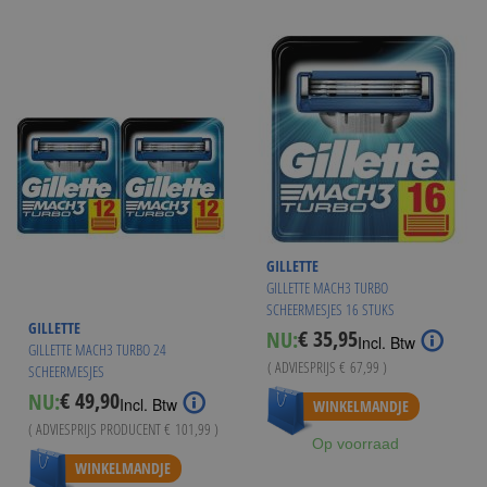
GILLETTE
GILLETTE MACH3 TURBO
SCHEERMESJES 16 STUKS
GILLETTE
€ 35,95
NU:
Special
Incl. Btw
GILLETTE MACH3 TURBO 24
Price
( ADVIESPRIJS
€ 67,99
)
SCHEERMESJES
€ 49,90
NU:
Incl. Btw
WINKELMANDJE
( ADVIESPRIJS PRODUCENT
€ 101,99
)
Op voorraad
WINKELMANDJE