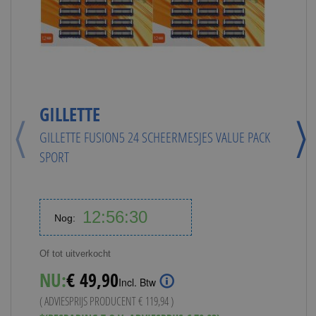
G
G
V
GILLETTE
GILLETTE FUSION5 24 SCHEERMESJES VALUE PACK
SPORT
Of
N
12
56
30
Nog:
( 
Hours
Minutes
Seconds
Va
*(
Of tot uitverkocht
NU:
€ 49,90
Incl. Btw
( ADVIESPRIJS PRODUCENT
€ 119,94
)