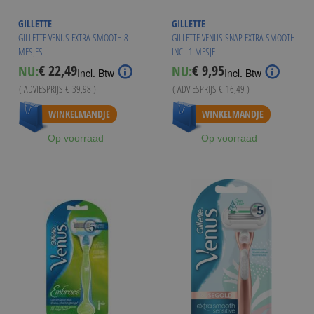
GILLETTE
GILLETTE
GILLETTE VENUS EXTRA SMOOTH 8
GILLETTE VENUS SNAP EXTRA SMOOTH
MESJES
INCL 1 MESJE
€ 22,49
€ 9,95
NU:
NU:
Special
Special
Incl. Btw
Incl. Btw
Price
Price
( ADVIESPRIJS
€ 39,98
)
( ADVIESPRIJS
€ 16,49
)
Vanaf
€ 21,49
WINKELMANDJE
WINKELMANDJE
Op voorraad
Op voorraad