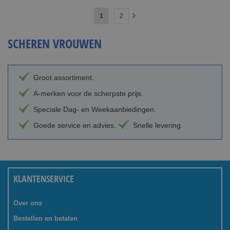
Pagina
U
Pagina
1
2
Pagina
Volgende
lees
SCHEREN VROUWEN
momenteel
pagina
Groot assortiment.
A-merken voor de scherpste prijs.
Speciale Dag- en Weekaanbiedingen.
Goede service en advies.
Snelle levering.
KLANTENSERVICE
Over ons
Bestellen en betalen