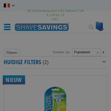
Ga
naar
BE: Brievenbuspost € 4,95 Pakket € 7,49
de
€ 2,49 bij > €
inhoud
150,-
Wink
Search
Sorteer op:
Van
Filteren
hoo
HUIDIGE FILTERS
naar
laag
sort
NIEUW