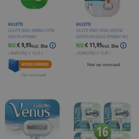
GILLETTE
GILLETTE
GILLETTE VENUS EMBRACE EXTRA
GILLETTE VENUS EXTRA SENSITIVE
SMOOTH APPARAAT
SMOOTH ROSEGOLD APPARAAT INCL
1 MESJE
€ 9,95
€ 11,95
NU:
NU:
Special
Special
Incl. Btw
Incl. Btw
Price
Price
( ADVIESPRIJS
€ 14,25
)
( ADVIESPRIJS
€ 15,49
)
WINKELMANDJE
Niet op voorraad
Op voorraad