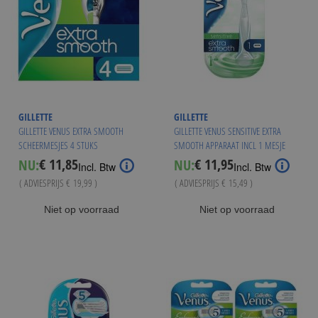
GILLETTE
GILLETTE
GILLETTE VENUS EXTRA SMOOTH
GILLETTE VENUS SENSITIVE EXTRA
SCHEERMESJES 4 STUKS
SMOOTH APPARAAT INCL 1 MESJE
€ 11,85
€ 11,95
NU:
NU:
Special
Special
Incl. Btw
Incl. Btw
Price
Price
( ADVIESPRIJS
€ 19,99
)
( ADVIESPRIJS
€ 15,49
)
Vanaf
€ 10,99
Niet op voorraad
Niet op voorraad