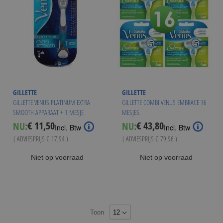
GILLETTE
GILLETTE
GILLETTE VENUS PLATINUM EXTRA
GILLETTE COMBI VENUS EMBRACE 16
SMOOTH APPARAAT + 1 MESJE
MESJES
€ 11,50
€ 43,80
NU:
NU:
Special
Special
Incl. Btw
Incl. Btw
Price
Price
( ADVIESPRIJS
€ 17,94
)
( ADVIESPRIJS
€ 79,96
)
Niet op voorraad
Niet op voorraad
Toon