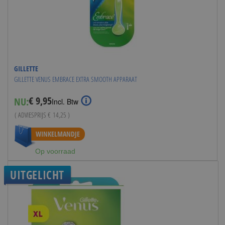
GILLETTE
GILLETTE VENUS EMBRACE EXTRA SMOOTH APPARAAT
€ 9,95
NU:
Special
Incl. Btw
Price
( ADVIESPRIJS
€ 14,25
)
WINKELMANDJE
Op voorraad
UITGELICHT