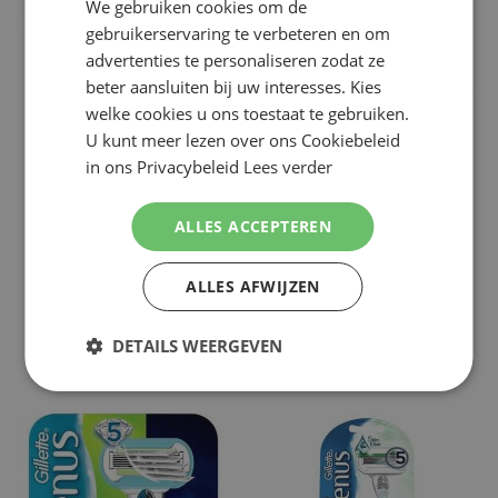
We gebruiken cookies om de
ENGLISH
gebruikerservaring te verbeteren en om
advertenties te personaliseren zodat ze
beter aansluiten bij uw interesses. Kies
welke cookies u ons toestaat te gebruiken.
U kunt meer lezen over ons Cookiebeleid
GILLETTE
GILLETTE
in ons Privacybeleid
Lees verder
GILLETTE VENUS EXTRA SMOOTH
GILLETTE COMBI VENUS EXTRA
SENSITIVE 4 MESJES
SMOOTH 16 SCHEERMESJES
ALLES ACCEPTEREN
€ 11,99
€ 44,95
NU:
NU:
Special
Special
Incl. Btw
Incl. Btw
Price
Price
( ADVIESPRIJS
€ 21,99
)
( ADVIESPRIJS
€ 79,96
)
ALLES AFWIJZEN
Niet op voorraad
Niet op voorraad
DETAILS WEERGEVEN