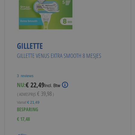
GILLETTE
GILLETTE VENUS EXTRA SMOOTH 8 MESJES
3
reviews
Special
€ 22,49
NU:
Incl. Btw
Price
€ 39,98
( ADVIESPRIJS
)
Vanaf
€ 21,49
BESPARING
€ 17,48