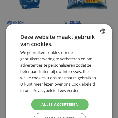
WILKINSON
WILKINSON
WILKINSON SWORD EXTRA 2
WILKINSON SWORD EXTRA2
PRECISION 10 WEGWERPMESJES
PRECISION WEGWERPMESJES 15
Deze website maakt gebruik
STUKS
€ 2,99
€ 4,39
NU:
NU:
Special
Special
Incl. Btw
Incl. Btw
van cookies.
DUTCH
Price
Price
( ADVIESPRIJS
€ 5,89
)
( ADVIESPRIJS
€ 6,30
)
We gebruiken cookies om de
ENGLISH
Niet op voorraad
Niet op voorraad
gebruikerservaring te verbeteren en om
advertenties te personaliseren zodat ze
beter aansluiten bij uw interesses. Kies
welke cookies u ons toestaat te gebruiken.
U kunt meer lezen over ons Cookiebeleid
in ons Privacybeleid
Lees verder
ALLES ACCEPTEREN