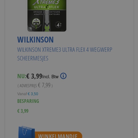
WILKINSON
WILKINSON XTREME3 ULTRA FLEX 4 WEGWERP
SCHEERMESJES
Special
€ 3,99
NU:
Incl. Btw
Price
€ 7,99
( ADVIESPRIJS
)
Vanaf
€ 3,50
BESPARING
€ 3,99
WINKELMANDJE