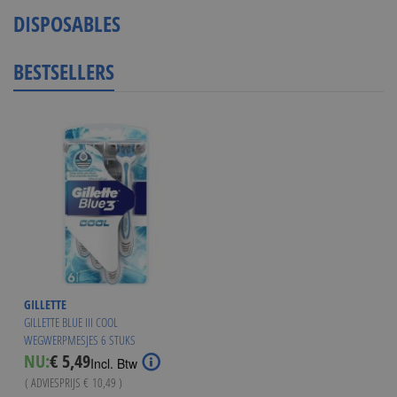
lees
DISPOSABLES
momenteel
pagina
BESTSELLERS
GILLETTE
GILLETTE BLUE III COOL
WEGWERPMESJES 6 STUKS
Special
NU:
€ 5,49
Incl. Btw
Price
( ADVIESPRIJS
€ 10,49
)