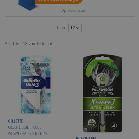
Op voorraad
Toon
Art.
1
t/m
12
van
16
totaal
GILLETTE
GILLETTE BLUE III COOL
WEGWERPMESJES 6 STUKS
WILKINSON