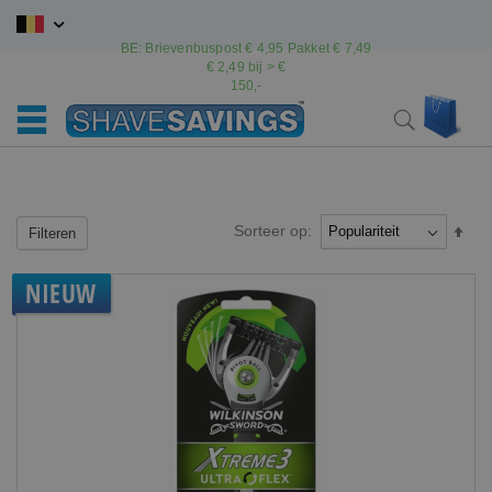
Ga
naar
BE: Brievenbuspost € 4,95 Pakket € 7,49
de
€ 2,49 bij > €
inhoud
150,-
Wink
Search
Sorteer op:
Van
Filteren
hoo
naar
NIEUW
laag
sort