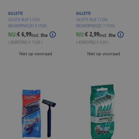
GILLETTE
GILLETTE
GILLETTE BLUE 3 COOL
GILLETTE BLUE 3 COOL
WEGWERPMESJES 8 STUKS
WEGWERPMESJES 3 STUKS
€ 6,99
€ 2,99
NU:
NU:
Special
Special
Incl. Btw
Incl. Btw
Price
Price
( ADVIESPRIJS
€ 13,00
)
( ADVIESPRIJS
€ 4,99
)
Niet op voorraad
Niet op voorraad