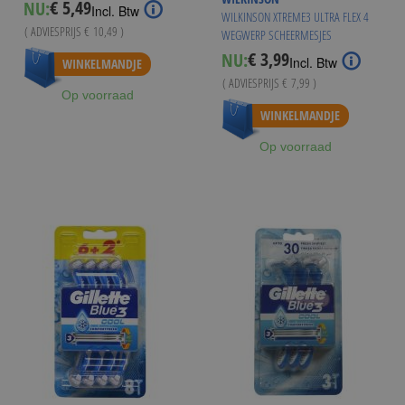
€ 5,49
NU:
Special
Incl. Btw
WILKINSON XTREME3 ULTRA FLEX 4
Price
( ADVIESPRIJS
€ 10,49
)
WEGWERP SCHEERMESJES
€ 3,99
NU:
Special
Incl. Btw
WINKELMANDJE
Price
( ADVIESPRIJS
€ 7,99
)
Op voorraad
Vanaf
€ 3,50
WINKELMANDJE
Op voorraad