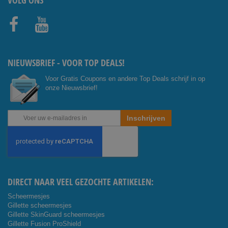
VOLG ONS
Facebo
Youtub
ok
e
NIEUWSBRIEF - VOOR TOP DEALS!
Voor Gratis Coupons en andere Top Deals schrijf in op
onze Nieuwsbrief!
Abonneer
Inschrijven
u
op
onze
nieuwsbrief
DIRECT NAAR VEEL GEZOCHTE ARTIKELEN:
Scheermesjes
Gillette scheermesjes
Gillette SkinGuard scheermesjes
Gillette Fusion ProShield