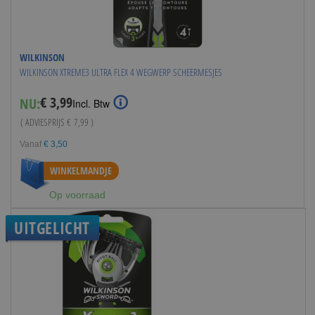
WILKINSON
WILKINSON XTREME3 ULTRA FLEX 4 WEGWERP SCHEERMESJES
€ 3,99
NU:
Special
Incl. Btw
Price
( ADVIESPRIJS
€ 7,99
)
Vanaf
€ 3,50
WINKELMANDJE
Op voorraad
UITGELICHT