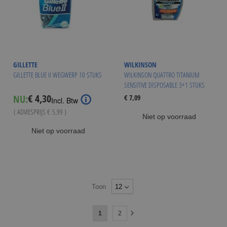
GILLETTE
WILKINSON
GILLETTE BLUE II WEGWERP 10 STUKS
WILKINSON QUATTRO TITANIUM
SENSITIVE DISPOSABLE 3+1 STUKS
€ 4,30
NU:
€ 7,09
Special
Incl. Btw
Price
( ADVIESPRIJS
€ 5,99
)
Niet op voorraad
Niet op voorraad
Toon
Pagina
U
Pagina
1
2
Pagina
Volgende