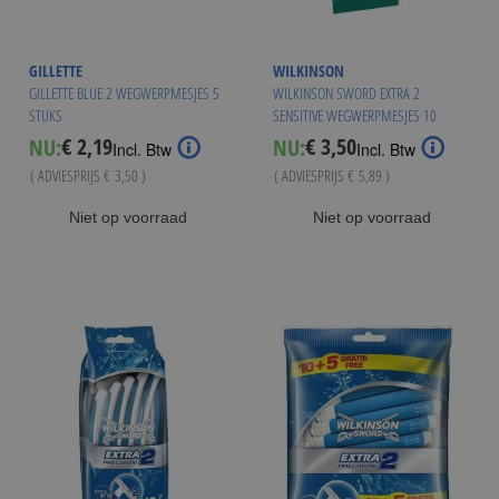
GILLETTE
WILKINSON
GILLETTE BLUE 2 WEGWERPMESJES 5
WILKINSON SWORD EXTRA 2
STUKS
SENSITIVE WEGWERPMESJES 10
STUKS
€ 2,19
€ 3,50
NU:
NU:
Special
Special
Incl. Btw
Incl. Btw
Price
Price
( ADVIESPRIJS
€ 3,50
)
( ADVIESPRIJS
€ 5,89
)
Niet op voorraad
Niet op voorraad