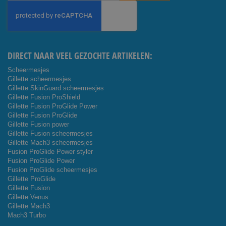
op
onze
nieuwsbrief
DIRECT NAAR VEEL GEZOCHTE ARTIKELEN:
Scheermesjes
Gillette scheermesjes
Gillette SkinGuard scheermesjes
Gillette Fusion ProShield
Gillette Fusion ProGlide Power
Gillette Fusion ProGlide
Gillette Fusion power
Gillette Fusion scheermesjes
Gillette Mach3 scheermesjes
Fusion ProGlide Power styler
Fusion ProGlide Power
Fusion ProGlide scheermesjes
Gillette ProGlide
Gillette Fusion
Gillette Venus
Gillette Mach3
Mach3 Turbo