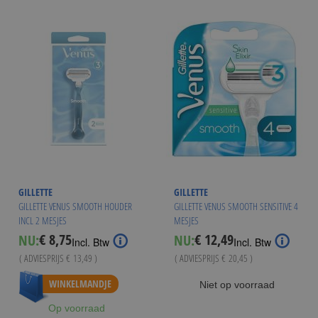
GILLETTE
GILLETTE
GILLETTE VENUS SMOOTH HOUDER
GILLETTE VENUS SMOOTH SENSITIVE 4
INCL 2 MESJES
MESJES
€ 8,75
€ 12,49
NU:
NU:
Special
Special
Incl. Btw
Incl. Btw
Price
Price
( ADVIESPRIJS
€ 13,49
)
( ADVIESPRIJS
€ 20,45
)
Vanaf
€ 10,99
WINKELMANDJE
Niet op voorraad
Op voorraad