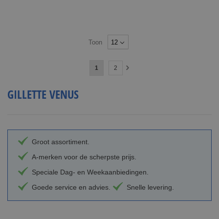
Toon
Pagina
U
Pagina
1
2
Pagina
Volgende
lees
GILLETTE VENUS
momenteel
pagina
Groot assortiment.
A-merken voor de scherpste prijs.
Speciale Dag- en Weekaanbiedingen.
Goede service en advies.
Snelle levering.