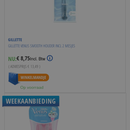
GILLETTE
GILLETTE VENUS SMOOTH HOUDER INCL 2 MESJES
€ 8,75
NU:
Special
Incl. Btw
Price
( ADVIESPRIJS
€ 13,49
)
WINKELMANDJE
Op voorraad
WEEKAANBIEDING