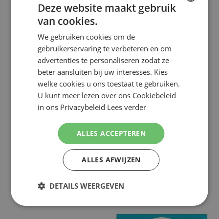
Deze website maakt gebruik
van cookies.
DUTCH
We gebruiken cookies om de
ENGLISH
gebruikerservaring te verbeteren en om
advertenties te personaliseren zodat ze
beter aansluiten bij uw interesses. Kies
welke cookies u ons toestaat te gebruiken.
GILLETTE
GILLETTE
U kunt meer lezen over ons Cookiebeleid
GILLETTE VENUS WOMEN APPARAAT +
GILLETTE VENUS 16 SCHEERMESJES
in ons Privacybeleid
Lees verder
2 MESJES
€ 7,99
€ 29,49
NU:
NU:
Special
Special
Incl. Btw
Incl. Btw
Price
Price
ALLES ACCEPTEREN
( ADVIESPRIJS
€ 13,49
)
( ADVIESPRIJS
€ 54,98
)
Vanaf
€ 26,98
WINKELMANDJE
WINKELMANDJE
ALLES AFWIJZEN
Op voorraad
Op voorraad
DETAILS WEERGEVEN