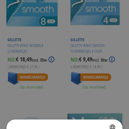
GILLETTE
GILLETTE
GILLETTE VENUS WOMEN 8
GILLETTE VENUS SMOOTH
SCHEERMESJES
SCHEERMESJES 4 STUKS
€ 18,49
€ 9,49
NU:
NU:
Special
Special
Incl. Btw
Incl. Btw
Price
Price
( ADVIESPRIJS
€ 27,99
)
( ADVIESPRIJS
€ 14,99
)
Vanaf
€ 17,94
Vanaf
€ 8,95
WINKELMANDJE
WINKELMANDJE
Op voorraad
Op voorraad