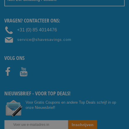
VRAGEN? CONTACTEER ONS:
+31 (0) 85 4014476
service@shavesavings.com
VOLG ONS
Facebo
Youtub
ok
e
NIEUWSBRIEF - VOOR TOP DEALS!
Voor Gratis Coupons en andere Top Deals schrijf in op
onze Nieuwsbrief!
Abonneer
Inschrijven
u