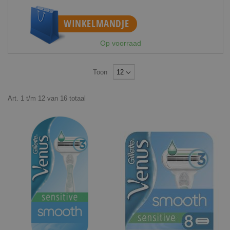
WINKELMANDJE
Op voorraad
Toon
Art.
1
t/m
12
van
16
totaal