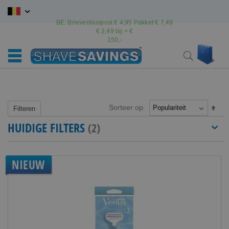
Ga
naar
BE: Brievenbuspost € 4,95 Pakket € 7,49
de
€ 2,49 bij > €
inhoud
150,-
Wink
Search
Sorteer op:
Van
Filteren
hoo
HUIDIGE FILTERS
naar
laag
sort
NIEUW