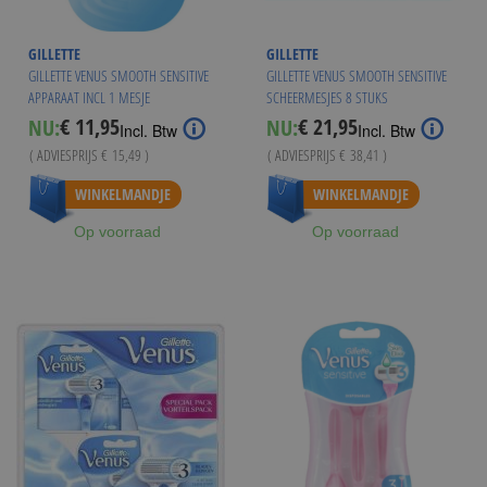
GILLETTE
GILLETTE
GILLETTE VENUS SMOOTH SENSITIVE
GILLETTE VENUS SMOOTH SENSITIVE
APPARAAT INCL 1 MESJE
SCHEERMESJES 8 STUKS
€ 11,95
€ 21,95
NU:
NU:
Special
Special
Incl. Btw
Incl. Btw
Price
Price
( ADVIESPRIJS
€ 15,49
)
( ADVIESPRIJS
€ 38,41
)
Vanaf
€ 20,95
WINKELMANDJE
WINKELMANDJE
Op voorraad
Op voorraad