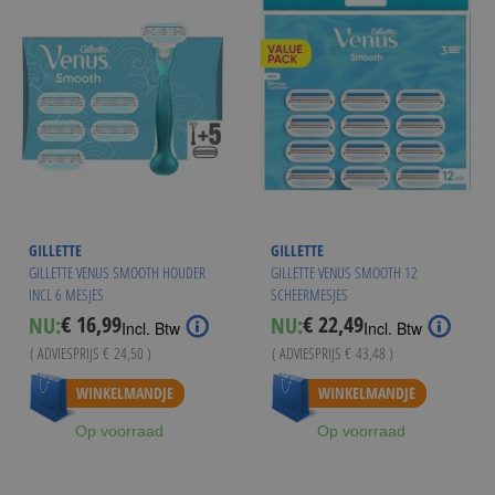
GILLETTE
GILLETTE
GILLETTE VENUS SMOOTH HOUDER
GILLETTE VENUS SMOOTH 12
INCL 6 MESJES
SCHEERMESJES
€ 16,99
€ 22,49
NU:
NU:
Special
Special
Incl. Btw
Incl. Btw
Price
Price
( ADVIESPRIJS
€ 24,50
)
( ADVIESPRIJS
€ 43,48
)
Vanaf
€ 21,99
WINKELMANDJE
WINKELMANDJE
Op voorraad
Op voorraad