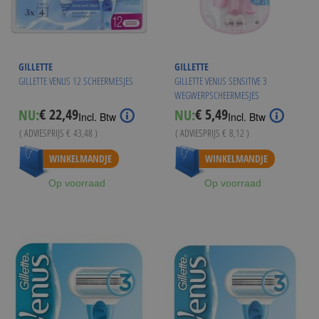
GILLETTE
GILLETTE
GILLETTE VENUS 12 SCHEERMESJES
GILLETTE VENUS SENSITIVE 3
WEGWERPSCHEERMESJES
€ 22,49
€ 5,49
NU:
NU:
Special
Special
Incl. Btw
Incl. Btw
Price
Price
( ADVIESPRIJS
€ 43,48
)
( ADVIESPRIJS
€ 8,12
)
Vanaf
€ 21,99
Vanaf
€ 4,99
WINKELMANDJE
WINKELMANDJE
Op voorraad
Op voorraad