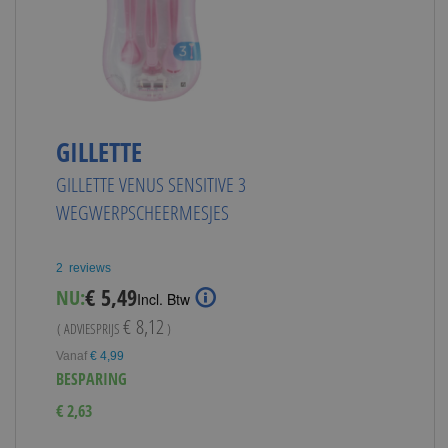
GILLETTE
GILLETTE VENUS SENSITIVE 3
WEGWERPSCHEERMESJES
2
reviews
Special
€ 5,49
NU:
Incl. Btw
Price
€ 8,12
( ADVIESPRIJS
)
Vanaf
€ 4,99
BESPARING
€ 2,63