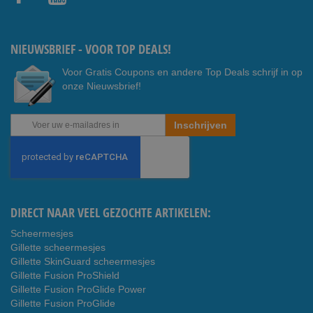
Faceb
Youtub
ook
e
NIEUWSBRIEF - VOOR TOP DEALS!
Voor Gratis Coupons en andere Top Deals schrijf in op
onze Nieuwsbrief!
Abonneer
Inschrijven
u
op
onze
nieuwsbrief
DIRECT NAAR VEEL GEZOCHTE ARTIKELEN:
Scheermesjes
Gillette scheermesjes
Gillette SkinGuard scheermesjes
Gillette Fusion ProShield
Gillette Fusion ProGlide Power
Gillette Fusion ProGlide