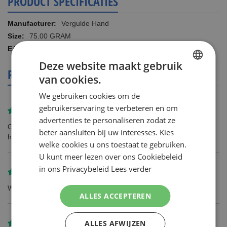
PRODUCT SPECIFICATIES
Meer
Vergulde Hand
informatie
75.00 GRAM
8710685380015
Deze website maakt gebruik
REVIEWS
van cookies.
DUTCH
We gebruiken cookies om de
ENGLISH
gebruikerservaring te verbeteren en om
Gereviewd door
Frans
advertenties te personaliseren zodat ze
Goedkoper als bij menige retailer...................Krui**** bijv. Als ze
beter aansluiten bij uw interesses. Kies
hem al hebben................
welke cookies u ons toestaat te gebruiken.
U kunt meer lezen over ons Cookiebeleid
in ons Privacybeleid
Lees verder
Gereviewd door
P. van Wijk
Werkt goed
ALLES ACCEPTEREN
ALLES AFWIJZEN
Gereviewd door
anoniem