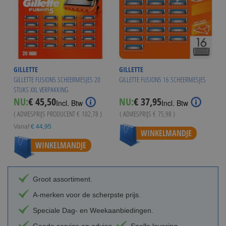
GILLETTE
GILLETTE
GILLETTE FUSION5 SCHEERMESJES 20
GILLETTE FUSION5 16 SCHEERMESJES
STUKS XXL VERPAKKING
Special
NU:
€ 45,50
NU:
€ 37,95
Incl. Btw
Incl. Btw
Price
( ADVIESPRIJS PRODUCENT
€ 102,78
)
( ADVIESPRIJS
€ 75,98
)
Vanaf
€ 44,95
WINKELMANDJE
WINKELMANDJE
Groot assortiment.
A-merken voor de scherpste prijs.
Speciale Dag- en Weekaanbiedingen.