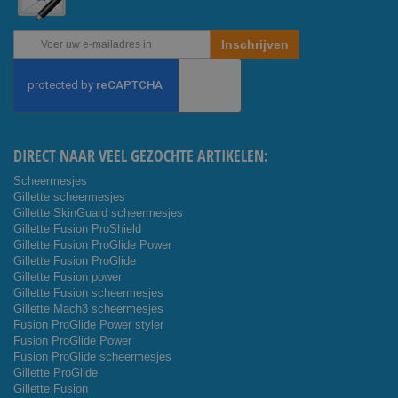
Abonneer
Inschrijven
u
op
onze
nieuwsbrief
DIRECT NAAR VEEL GEZOCHTE ARTIKELEN:
Scheermesjes
Gillette scheermesjes
Gillette SkinGuard scheermesjes
Gillette Fusion ProShield
Gillette Fusion ProGlide Power
Gillette Fusion ProGlide
Gillette Fusion power
Gillette Fusion scheermesjes
Gillette Mach3 scheermesjes
Fusion ProGlide Power styler
Fusion ProGlide Power
Fusion ProGlide scheermesjes
Gillette ProGlide
Gillette Fusion