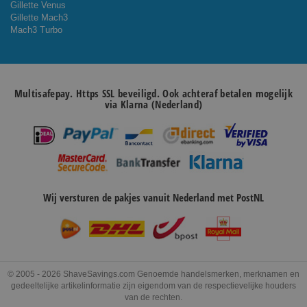
Gillette Venus
Gillette Mach3
Mach3 Turbo
Multisafepay. Https SSL beveiligd. Ook achteraf betalen mogelijk
via Klarna (Nederland)
Wij versturen de pakjes vanuit Nederland met PostNL
© 2005 - 2026 ShaveSavings.com Genoemde handelsmerken, merknamen en
gedeeltelijke artikelinformatie zijn eigendom van de respectievelijke houders
van de rechten.