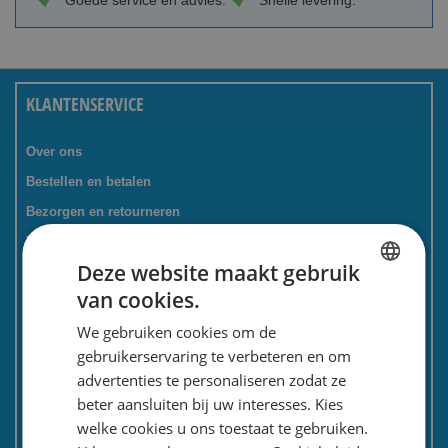
Goede service en advies.
Snelle levering.
KLANTENSERVICE
Over ons
Bestellen en betalen
Bezorgen en retourneren
Tevredenheidsgarantie
Deze website maakt gebruik
Kadoservice
van cookies.
Bedrijven / zakelijk
DUTCH
We gebruiken cookies om de
Meest gestelde vragen
ENGLISH
gebruikerservaring te verbeteren en om
Contactformulier
advertenties te personaliseren zodat ze
Spaarkaart
beter aansluiten bij uw interesses. Kies
Nieuwsbrief
welke cookies u ons toestaat te gebruiken.