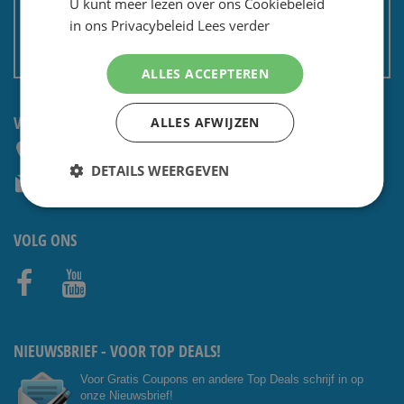
U kunt meer lezen over ons Cookiebeleid
Privacy en security
in ons Privacybeleid
Lees verder
Algemene voorwaarden
Non EU: Belasting / douane
ALLES ACCEPTEREN
VRAGEN? CONTACTEER ONS:
ALLES AFWIJZEN
+31 (0) 85 4014476
DETAILS WEERGEVEN
service@shavesavings.com
VOLG ONS
Facebo
Youtub
ok
e
NIEUWSBRIEF - VOOR TOP DEALS!
Voor Gratis Coupons en andere Top Deals schrijf in op
onze Nieuwsbrief!