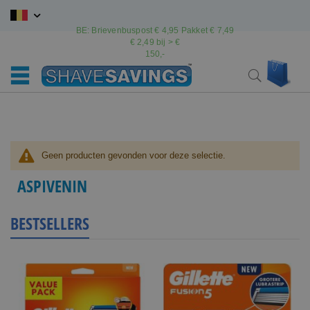
Ga
naar
BE: Brievenbuspost € 4,95 Pakket € 7,49
de
€ 2,49 bij > €
inhoud
150,-
Wink
Search
Geen producten gevonden voor deze selectie.
ASPIVENIN
BESTSELLERS