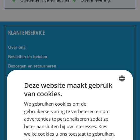
Goede service en advies.
Snelle levering.
KLANTENSERVICE
Over ons
Bestellen en betalen
Bezorgen en retourneren
Tevredenheidsgarantie
Deze website maakt gebruik
Kadoservice
van cookies.
Bedrijven / zakelijk
DUTCH
We gebruiken cookies om de
Meest gestelde vragen
ENGLISH
gebruikerservaring te verbeteren en om
Contactformulier
advertenties te personaliseren zodat ze
Spaarkaart
beter aansluiten bij uw interesses. Kies
Nieuwsbrief
welke cookies u ons toestaat te gebruiken.