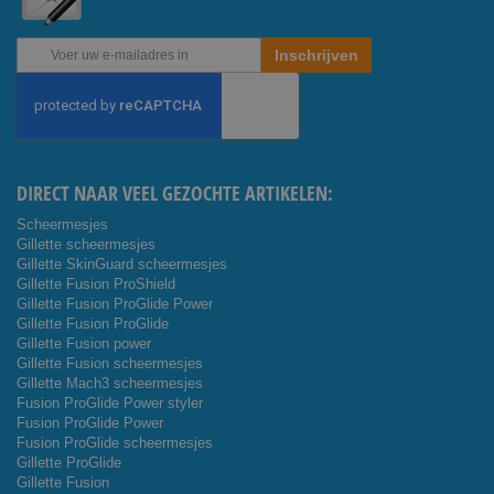
Abonneer
Inschrijven
u
op
onze
nieuwsbrief
DIRECT NAAR VEEL GEZOCHTE ARTIKELEN:
Scheermesjes
Gillette scheermesjes
Gillette SkinGuard scheermesjes
Gillette Fusion ProShield
Gillette Fusion ProGlide Power
Gillette Fusion ProGlide
Gillette Fusion power
Gillette Fusion scheermesjes
Gillette Mach3 scheermesjes
Fusion ProGlide Power styler
Fusion ProGlide Power
Fusion ProGlide scheermesjes
Gillette ProGlide
Gillette Fusion