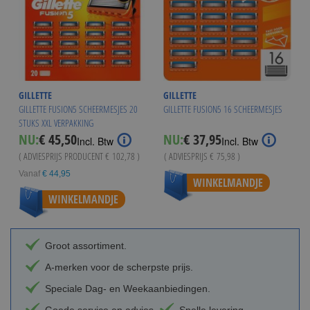
GILLETTE
GILLETTE
GILLETTE FUSION5 SCHEERMESJES 20
GILLETTE FUSION5 16 SCHEERMESJES
STUKS XXL VERPAKKING
Special
NU:
€ 45,50
NU:
€ 37,95
Incl. Btw
Incl. Btw
Price
( ADVIESPRIJS PRODUCENT
€ 102,78
)
( ADVIESPRIJS
€ 75,98
)
Vanaf
€ 44,95
WINKELMANDJE
WINKELMANDJE
Groot assortiment.
A-merken voor de scherpste prijs.
Speciale Dag- en Weekaanbiedingen.