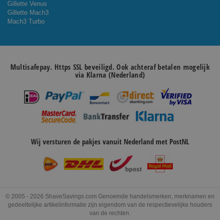
Gillette Venus
Gillette Mach3
Mach3 Turbo
Multisafepay. Https SSL beveiligd. Ook achteraf betalen mogelijk
via Klarna (Nederland)
Wij versturen de pakjes vanuit Nederland met PostNL
© 2005 - 2026 ShaveSavings.com Genoemde handelsmerken, merknamen en
gedeeltelijke artikelinformatie zijn eigendom van de respectievelijke houders
van de rechten.