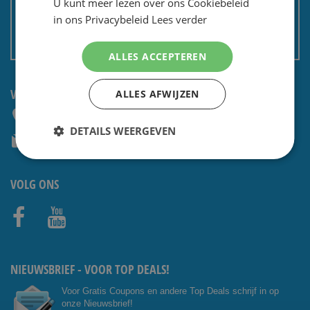
U kunt meer lezen over ons Cookiebeleid
Privacy en security
in ons Privacybeleid
Lees verder
Algemene voorwaarden
Non EU: Belasting / douane
ALLES ACCEPTEREN
VRAGEN? CONTACTEER ONS:
ALLES AFWIJZEN
+31 (0) 85 4014476
DETAILS WEERGEVEN
service@shavesavings.com
VOLG ONS
Facebo
Youtub
ok
e
NIEUWSBRIEF - VOOR TOP DEALS!
Voor Gratis Coupons en andere Top Deals schrijf in op
onze Nieuwsbrief!