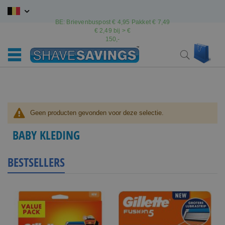
Ga
naar
BE: Brievenbuspost € 4,95 Pakket € 7,49
de
€ 2,49 bij > €
inhoud
150,-
Wink
Search
Geen producten gevonden voor deze selectie.
BABY KLEDING
BESTSELLERS