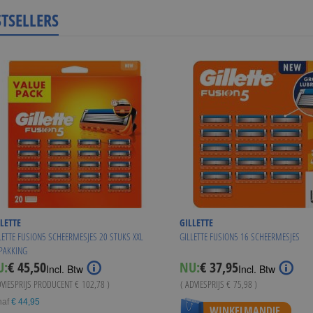
STSELLERS
LETTE
GILLETTE
LETTE FUSION5 SCHEERMESJES 20 STUKS XXL
GILLETTE FUSION5 16 SCHEERMESJES
PAKKING
Special
U:
€ 45,50
NU:
€ 37,95
Incl. Btw
Incl. Btw
Price
DVIESPRIJS PRODUCENT
€ 102,78
)
( ADVIESPRIJS
€ 75,98
)
naf
€ 44,95
WINKELMANDJE