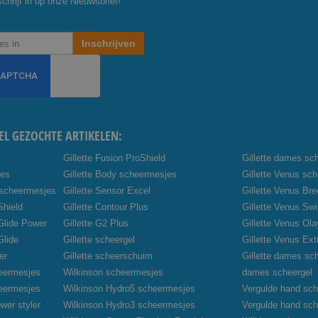
chrijf in op onze Nieuwsbrief!
Inschrijven
EL GEZOCHTE ARTIKELEN:
Gillette Fusion ProShield
Gillette dames sc
jes
Gillette Body scheermesjes
Gillette Venus sc
 scheermesjes
Gillette Sensor Excel
Gillette Venus Br
Shield
Gillette Contour Plus
Gillette Venus Swi
oGlide Power
Gillette G2 Plus
Gillette Venus Ola
Glide
Gillette scheergel
Gillette Venus Ex
er
Gillette scheerschuim
Gillette dames sc
heermesjes
Wilkinson scheermesjes
dames scheergel
heermesjes
Wilkinson Hydro5 scheermesjes
Vergulde hand sch
wer styler
Wilkinson Hydro3 scheermesjes
Vergulde hand sc