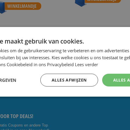
WINKELMANDJE
e maakt gebruik van cookies.
 de scherpste prijs.
Speciale Dag- en Weekaanbiedingen.
Goe
kies om de gebruikerservaring te verbeteren en om advertenties 
nsluiten bij uw interesses. Kies welke cookies u ons toestaat te g
ns Cookiebeleid in ons Privacybeleid
Lees verder
CTEER ONS:
VOLG ONS
ERGEVEN
ALLES AFWIJZEN
ALLES 
5 4014476
Facebo
Youtub
shavesavings.com
ok
e
VOOR TOP DEALS!
ratis Coupons en andere Top