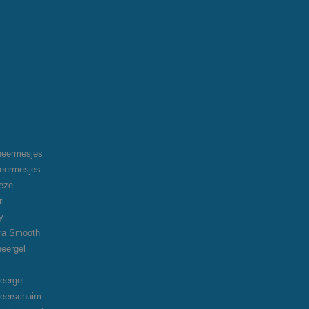
heermesjes
heermesjes
eeze
rl
y
tra Smooth
heergel
eergel
heerschuim