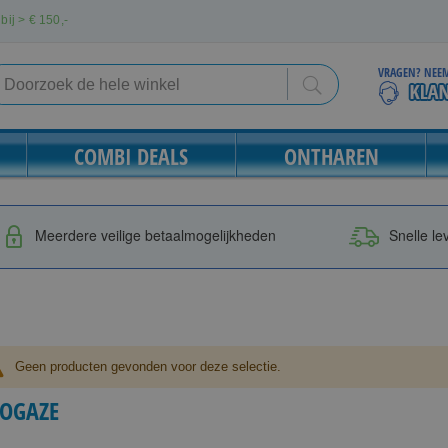
bij > €
150,-
VRAGEN? NEEM
Search
Search
COMBI DEALS
ONTHAREN
Meerdere veilige betaalmogelijkheden
Snelle le
Geen producten gevonden voor deze selectie.
IOGAZE