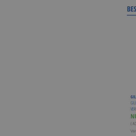
BE
GIL
GIL
VER
N
( A
Va