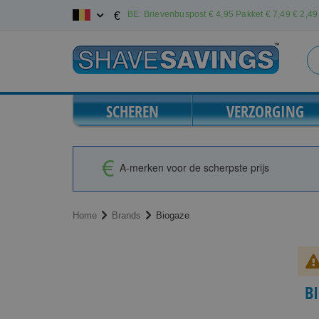
Ga
BE: Brievenbuspost € 4,95 Pakket € 7,49
€ 2,49 
€
naar
de
inhoud
SCHEREN
VERZORGING
A-merken voor de scherpste prijs
Home
Brands
Biogaze
B