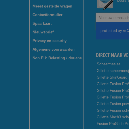
Deals s
Meest gestelde vragen
Contactformulier
Abonneer
u
Spaarkaart
op
onze
Nieuwsbrief
nieuwsbrief
Privacy en security
Algemene voorwaarden
DIRECT NAAR VE
Non EU: Belasting / douane
Scheermesjes
Gillette scheermes
Gillette SkinGuard
Gillette Fusion Pro
Gillette Fusion Pr
Gillette Fusion Pro
Gillette Fusion pow
Gillette Fusion sc
Gillette Mach3 sc
Fusion ProGlide Po