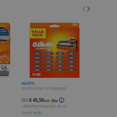
GILLETTE
GILLETTE
GILLETTE FUSION5 20 SCHEERMESJES
GILLETTE COMBI F
Special
NU:
€ 45,50
NU:
€ 74,95
Incl. Btw
I
Price
( ADVIESPRIJS PRODUCENT
€ 102,78
)
( ADVIESPRIJS
€ 15
Vanaf
€ 44,95
WINKE