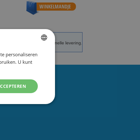
WINKELMANDJE
de service en advies.
Snelle levering.
te personaliseren
DUTCH
ebruiken. U kunt
ENGLISH
ACCEPTEREN