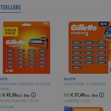
STSELLERS
LETTE
GILLETTE
LETTE FUSION5 SCHEERMESJES 20 STUKS XXL
GILLETTE FUSION5 16 SCHEERMESJES
PAKKING
Special
U:
€ 45,50
NU:
€ 37,49
Incl. Btw
Incl. Btw
Price
DVIESPRIJS PRODUCENT
€ 102,78
)
( ADVIESPRIJS
€ 75,98
)
naf
€ 44,95
WINKELMANDJE