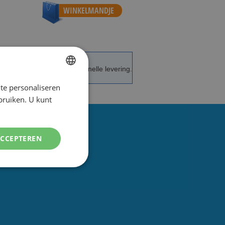
WINKELMANDJE
de service en advies.
Snelle levering.
te personaliseren
DUTCH
ebruiken. U kunt
ENGLISH
ACCEPTEREN