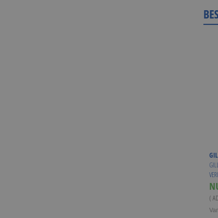
BE
GIL
GIL
VER
N
( A
Va