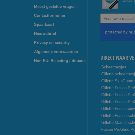
Deals s
Meest gestelde vragen
Contactformulier
Abonneer
u
Spaarkaart
op
onze
Nieuwsbrief
nieuwsbrief
Privacy en security
Algemene voorwaarden
DIRECT NAAR VE
Non EU: Belasting / douane
Scheermesjes
Gillette scheermes
Gillette SkinGuard
Gillette Fusion Pro
Gillette Fusion Pr
Gillette Fusion Pro
Gillette Fusion pow
Gillette Fusion sc
Gillette Mach3 sc
Fusion ProGlide Po