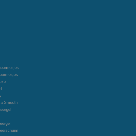
heermesjes
heermesjes
eeze
rl
y
tra Smooth
heergel
eergel
heerschuim