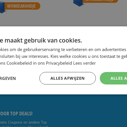
WINKELMANDJE
e maakt gebruik van cookies.
 de scherpste prijs.
Speciale Dag- en Weekaanbiedingen.
Goe
kies om de gebruikerservaring te verbeteren en om advertenties 
nsluiten bij uw interesses. Kies welke cookies u ons toestaat te g
ns Cookiebeleid in ons Privacybeleid
Lees verder
CTEER ONS:
VOLG ONS
ERGEVEN
ALLES AFWIJZEN
ALLES 
5 4014476
Facebo
Youtub
shavesavings.com
ok
e
VOOR TOP DEALS!
ratis Coupons en andere Top