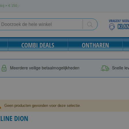
bij > €
150,-
VRAGEN? NEEM
Search
Search
COMBI DEALS
ONTHAREN
Meerdere veilige betaalmogelijkheden
Snelle le
Geen producten gevonden voor deze selectie.
ELINE DION