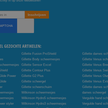
chrijf in op onze Nieuwsbrief!
Inschrijven
EL GEZOCHTE ARTIKELEN:
Gillette Fusion ProShield
Gillette dames sc
jes
Gillette Body scheermesjes
Gillette Venus sc
 scheermesjes
Gillette Sensor Excel
Gillette Venus Br
Shield
Gillette Contour Plus
Gillette Venus Swi
oGlide Power
Gillette G2 Plus
Gillette Venus Ola
Glide
Gillette scheergel
Gillette Venus Ex
er
Gillette scheerschuim
Gillette dames sc
heermesjes
Wilkinson scheermesjes
dames scheergel
heermesjes
Wilkinson Hydro5 scheermesjes
Vergulde hand sch
wer styler
Wilkinson Hydro3 scheermesjes
Vergulde hand sc