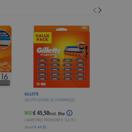
GILLETTE
GILLETTE
GILLETTE FUSION5 20 SCHEERMESJES
GILLETTE COMBI F
Special
NU:
€ 45,50
NU:
€ 74,95
Incl. Btw
I
Price
( ADVIESPRIJS PRODUCENT
€ 102,78
)
( ADVIESPRIJS
€ 15
Vanaf
€ 44,95
WINKE