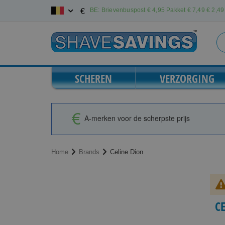
Ga
BE: Brievenbuspost € 4,95 Pakket € 7,49
€ 2,49 
€
naar
de
inhoud
SCHEREN
VERZORGING
A-merken voor de scherpste prijs
Home
Brands
Celine Dion
C