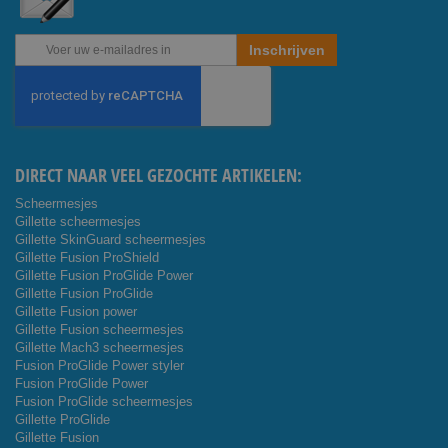
Abonneer
Inschrijven
u
op
onze
nieuwsbrief
DIRECT NAAR VEEL GEZOCHTE ARTIKELEN:
Scheermesjes
Gillette scheermesjes
Gillette SkinGuard scheermesjes
Gillette Fusion ProShield
Gillette Fusion ProGlide Power
Gillette Fusion ProGlide
Gillette Fusion power
Gillette Fusion scheermesjes
Gillette Mach3 scheermesjes
Fusion ProGlide Power styler
Fusion ProGlide Power
Fusion ProGlide scheermesjes
Gillette ProGlide
Gillette Fusion