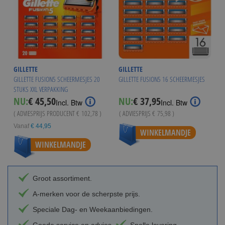
GILLETTE
GILLETTE
GILLETTE FUSION5 SCHEERMESJES 20
GILLETTE FUSION5 16 SCHEERMESJES
STUKS XXL VERPAKKING
Special
NU:
€ 45,50
NU:
€ 37,95
Incl. Btw
Incl. Btw
Price
( ADVIESPRIJS PRODUCENT
€ 102,78
)
( ADVIESPRIJS
€ 75,98
)
Vanaf
€ 44,95
WINKELMANDJE
WINKELMANDJE
Groot assortiment.
A-merken voor de scherpste prijs.
Speciale Dag- en Weekaanbiedingen.