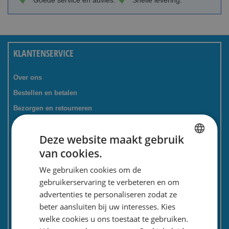
Goede service en advies.
Snelle levering.
KLANTENSERVICE
Over ons
Bestellen en betalen
Bezorgen en retourneren
Tevredenheidsgarantie
Deze website maakt gebruik
Kadoservice
van cookies.
Bedrijven / zakelijk
DUTCH
We gebruiken cookies om de
Meest gestelde vragen
ENGLISH
gebruikerservaring te verbeteren en om
Contactformulier
advertenties te personaliseren zodat ze
Spaarkaart
beter aansluiten bij uw interesses. Kies
Nieuwsbrief
welke cookies u ons toestaat te gebruiken.