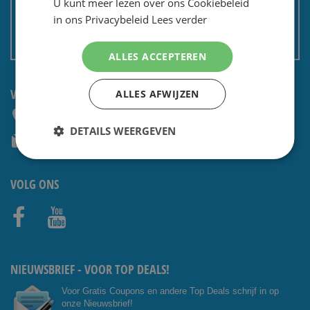
U kunt meer lezen over ons Cookiebeleid
Privacy en security
in ons Privacybeleid
Lees verder
Algemene voorwaarden
Non EU: Belasting / douane
ALLES ACCEPTEREN
VRAGEN? CONTACTEER ONS:
ALLES AFWIJZEN
+31 (0) 85 4014476
DETAILS WEERGEVEN
service@shavesavings.com
VOLG ONS
Facebo
Youtub
ok
e
NIEUWSBRIEF - VOOR TOP DEALS!
Voor Gratis Coupons en andere Top Deals schrijf in op
onze Nieuwsbrief!