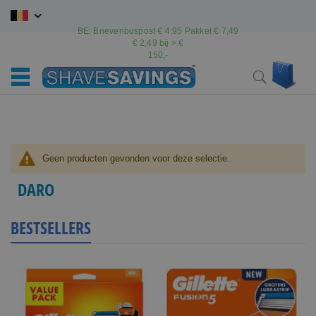
Ga
naar
BE: Brievenbuspost € 4,95 Pakket € 7,49
de
€ 2,49 bij > €
inhoud
150,-
Wink
Search
Geen producten gevonden voor deze selectie.
DARO
BESTSELLERS