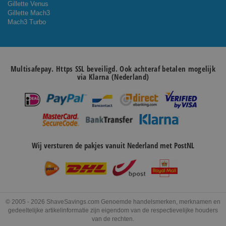
Gillette Venus
Gillette Mach3
Mach3 Turbo
Multisafepay. Https SSL beveiligd. Ook achteraf betalen mogelijk
via Klarna (Nederland)
Wij versturen de pakjes vanuit Nederland met PostNL
© 2005 - 2026 ShaveSavings.com Genoemde handelsmerken, merknamen en
gedeeltelijke artikelinformatie zijn eigendom van de respectievelijke houders
van de rechten.