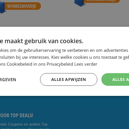
WINKELMANDJE
e maakt gebruik van cookies.
 de scherpste prijs.
Speciale Dag- en Weekaanbiedingen.
Goe
kies om de gebruikerservaring te verbeteren en om advertenties 
nsluiten bij uw interesses. Kies welke cookies u ons toestaat te g
ns Cookiebeleid in ons Privacybeleid
Lees verder
CTEER ONS:
VOLG ONS
ERGEVEN
ALLES AFWIJZEN
ALLES 
5 4014476
Facebo
Youtub
shavesavings.com
ok
e
VOOR TOP DEALS!
ratis Coupons en andere Top