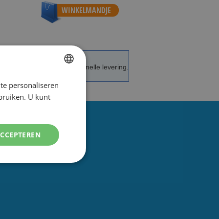
WINKELMANDJE
de service en advies.
Snelle levering.
te personaliseren
DUTCH
ebruiken. U kunt
ENGLISH
ACCEPTEREN