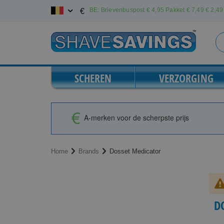
Ga
BE: Brievenbuspost € 4,95 Pakket € 7,49
€ 2,49 
€
naar
de
inhoud
SCHEREN
VERZORGING
A-merken voor de scherpste prijs
Home
Brands
Dosset Medicator
D