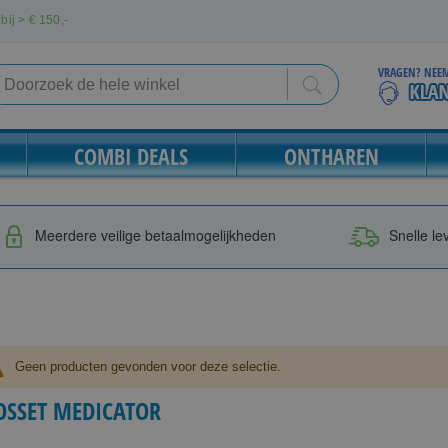
bij > €
150,-
VRAGEN? NEEM
Search
Search
COMBI DEALS
ONTHAREN
Meerdere veilige betaalmogelijkheden
Snelle le
Geen producten gevonden voor deze selectie.
OSSET MEDICATOR