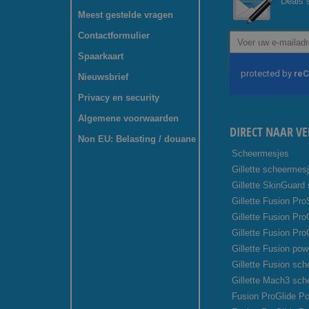
Deals s
Meest gestelde vragen
Contactformulier
Abonneer
u
Spaarkaart
op
onze
Nieuwsbrief
nieuwsbrief
Privacy en security
Algemene voorwaarden
DIRECT NAAR VE
Non EU: Belasting / douane
Scheermesjes
Gillette scheermes
Gillette SkinGuard
Gillette Fusion Pro
Gillette Fusion Pr
Gillette Fusion Pro
Gillette Fusion pow
Gillette Fusion sc
Gillette Mach3 sc
Fusion ProGlide Po