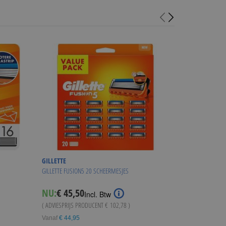
GILLETTE
GILLETTE
GILLETTE FUSION5 20 SCHEERMESJES
GILLETTE COMBI F
Special
NU:
€ 45,50
NU:
€ 74,95
Incl. Btw
I
Price
( ADVIESPRIJS PRODUCENT
€ 102,78
)
( ADVIESPRIJS
€ 15
Vanaf
€ 44,95
WINKE