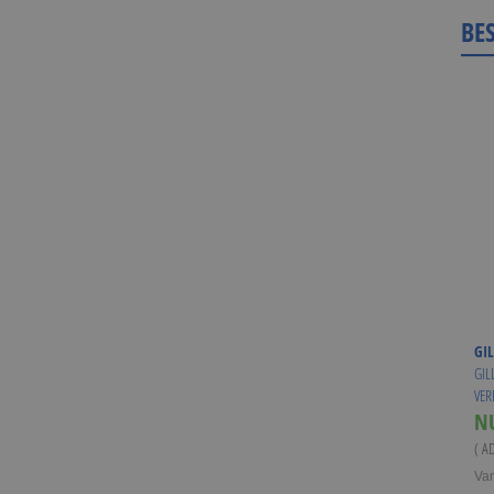
BE
GIL
GIL
VER
N
( A
Va