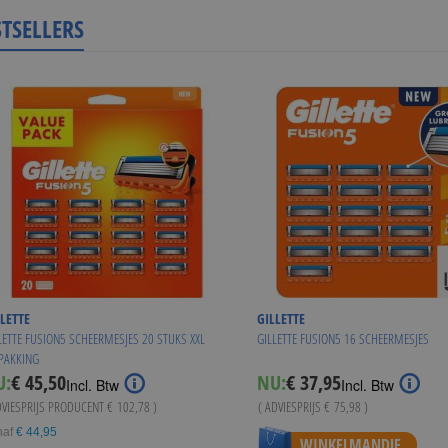
STSELLERS
LETTE
GILLETTE
LETTE FUSION5 SCHEERMESJES 20 STUKS XXL
GILLETTE FUSION5 16 SCHEERMESJES
PAKKING
Special
U:
€ 45,50
NU:
€ 37,95
Incl. Btw
Incl. Btw
Price
DVIESPRIJS PRODUCENT
€ 102,78
)
( ADVIESPRIJS
€ 75,98
)
naf
€ 44,95
WINKELMANDJE