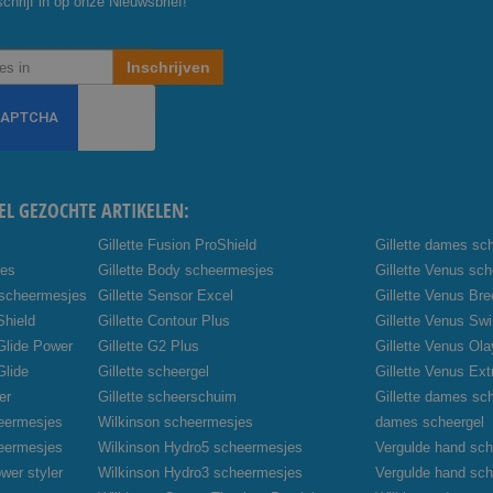
chrijf in op onze Nieuwsbrief!
Inschrijven
EL GEZOCHTE ARTIKELEN:
Gillette Fusion ProShield
Gillette dames sc
jes
Gillette Body scheermesjes
Gillette Venus sc
 scheermesjes
Gillette Sensor Excel
Gillette Venus Br
Shield
Gillette Contour Plus
Gillette Venus Swi
oGlide Power
Gillette G2 Plus
Gillette Venus Ola
Glide
Gillette scheergel
Gillette Venus Ex
er
Gillette scheerschuim
Gillette dames sc
heermesjes
Wilkinson scheermesjes
dames scheergel
heermesjes
Wilkinson Hydro5 scheermesjes
Vergulde hand sch
wer styler
Wilkinson Hydro3 scheermesjes
Vergulde hand sc