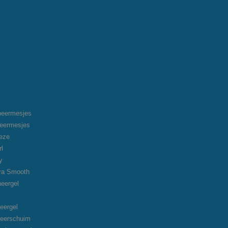
heermesjes
heermesjes
eeze
rl
y
tra Smooth
heergel
eergel
heerschuim