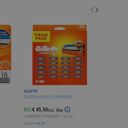
GILLETTE
GILLETTE
GILLETTE FUSION5 20 SCHEERMESJES
GILLETTE COMBI F
Special
NU:
€ 45,50
NU:
€ 74,95
Incl. Btw
I
Price
( ADVIESPRIJS PRODUCENT
€ 102,78
)
( ADVIESPRIJS
€ 15
Vanaf
€ 44,95
WINKE