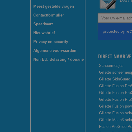
Deals s
Meest gestelde vragen
Contactformulier
Abonneer
u
Spaarkaart
op
onze
Nieuwsbrief
nieuwsbrief
Privacy en security
Algemene voorwaarden
DIRECT NAAR VE
Non EU: Belasting / douane
Scheermesjes
Gillette scheermes
Gillette SkinGuard
Gillette Fusion Pro
Gillette Fusion Pr
Gillette Fusion Pro
Gillette Fusion pow
Gillette Fusion sc
Gillette Mach3 sc
Fusion ProGlide Po