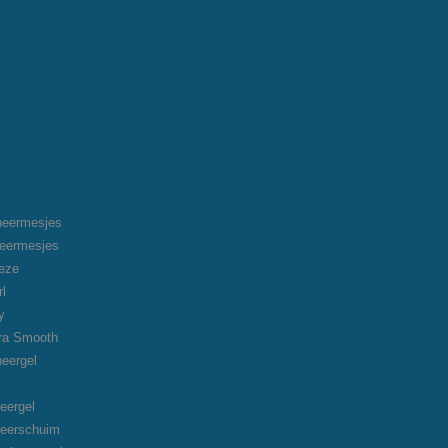
heermesjes
heermesjes
eeze
rl
y
tra Smooth
heergel
eergel
heerschuim