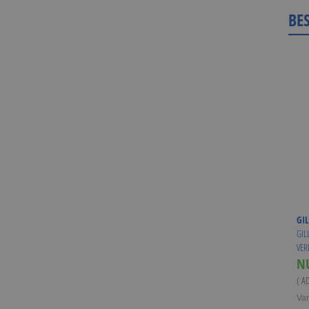
BE
GIL
GIL
VER
N
( A
Va