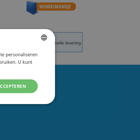
WINKELMANDJE
de service en advies.
Snelle levering.
te personaliseren
DUTCH
ebruiken. U kunt
ENGLISH
ACCEPTEREN