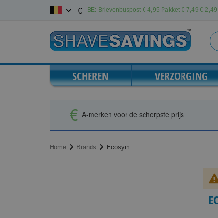
Ga
BE: Brievenbuspost € 4,95 Pakket € 7,49
€ 2,49 
€
naar
de
inhoud
SCHEREN
VERZORGING
A-merken voor de scherpste prijs
Home
Brands
Ecosym
E