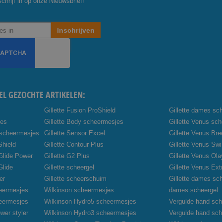
chrijf in op onze Nieuwsbrief!
Inschrijven
EL GEZOCHTE ARTIKELEN:
Gillette Fusion ProShield
Gillette dames sc
jes
Gillette Body scheermesjes
Gillette Venus sc
 scheermesjes
Gillette Sensor Excel
Gillette Venus Br
Shield
Gillette Contour Plus
Gillette Venus Swi
oGlide Power
Gillette G2 Plus
Gillette Venus Ola
Glide
Gillette scheergel
Gillette Venus Ex
er
Gillette scheerschuim
Gillette dames sc
heermesjes
Wilkinson scheermesjes
dames scheergel
heermesjes
Wilkinson Hydro5 scheermesjes
Vergulde hand sch
wer styler
Wilkinson Hydro3 scheermesjes
Vergulde hand sc