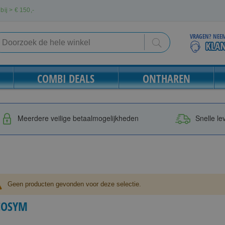
bij > €
150,-
VRAGEN? NEEM
Search
Search
COMBI DEALS
ONTHAREN
Meerdere veilige betaalmogelijkheden
Snelle le
Geen producten gevonden voor deze selectie.
COSYM