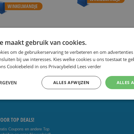
WINKELMANDJE
e maakt gebruik van cookies.
 de scherpste prijs.
Speciale Dag- en Weekaanbiedingen.
Goe
kies om de gebruikerservaring te verbeteren en om advertenties 
nsluiten bij uw interesses. Kies welke cookies u ons toestaat te g
ns Cookiebeleid in ons Privacybeleid
Lees verder
CTEER ONS:
VOLG ONS
ERGEVEN
ALLES AFWIJZEN
ALLES 
5 4014476
Facebo
Youtub
shavesavings.com
ok
e
VOOR TOP DEALS!
ratis Coupons en andere Top