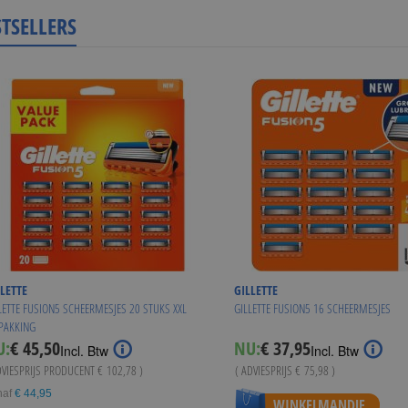
STSELLERS
LETTE
GILLETTE
LETTE FUSION5 SCHEERMESJES 20 STUKS XXL
GILLETTE FUSION5 16 SCHEERMESJES
PAKKING
Special
U:
€ 45,50
NU:
€ 37,95
Incl. Btw
Incl. Btw
Price
DVIESPRIJS PRODUCENT
€ 102,78
)
( ADVIESPRIJS
€ 75,98
)
naf
€ 44,95
WINKELMANDJE