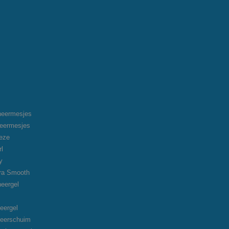
heermesjes
heermesjes
eeze
rl
y
tra Smooth
heergel
eergel
heerschuim