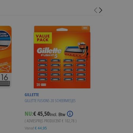
GILLETTE
GILLETTE
GILLETTE FUSION5 20 SCHEERMESJES
GILLETTE COMBI F
Special
NU:
€ 45,50
NU:
€ 74,95
Incl. Btw
I
Price
( ADVIESPRIJS PRODUCENT
€ 102,78
)
( ADVIESPRIJS
€ 15
Vanaf
€ 44,95
WINKE