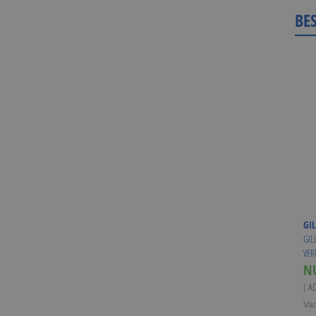
BE
GIL
GIL
VER
N
( A
Va