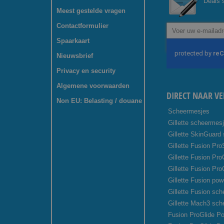
Deals s
Meest gestelde vragen
Contactformulier
Abonneer
u
Spaarkaart
op
onze
Nieuwsbrief
nieuwsbrief
Privacy en security
Algemene voorwaarden
DIRECT NAAR VE
Non EU: Belasting / douane
Scheermesjes
Gillette scheermes
Gillette SkinGuard
Gillette Fusion Pro
Gillette Fusion Pr
Gillette Fusion Pro
Gillette Fusion pow
Gillette Fusion sc
Gillette Mach3 sc
Fusion ProGlide Po