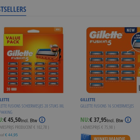
STSELLERS
LETTE
GILLETTE
LETTE FUSION5 SCHEERMESJES 20 STUKS XXL
GILLETTE FUSION5 16 SCHEERMESJES
PAKKING
Special
U:
€ 45,50
NU:
€ 37,95
Incl. Btw
Incl. Btw
Price
DVIESPRIJS PRODUCENT
€ 102,78
)
( ADVIESPRIJS
€ 75,98
)
naf
€ 44,95
WINKELMANDJE