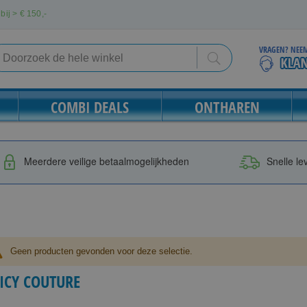
bij > €
150,-
VRAGEN? NEEM
Search
Search
COMBI DEALS
ONTHAREN
Meerdere veilige betaalmogelijkheden
Snelle le
Geen producten gevonden voor deze selectie.
UICY COUTURE