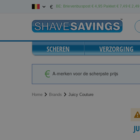
Ga
BE: Brievenbuspost € 4,95 Pakket € 7,49
€ 2,49 
€
naar
de
inhoud
SCHEREN
VERZORGING
A-merken voor de scherpste prijs
Home
Brands
Juicy Couture
J