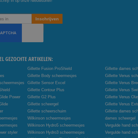
chrijf in op onze Nieuwsbrief!
Inschrijven
EL GEZOCHTE ARTIKELEN:
Gillette Fusion ProShield
Gillette dames sc
jes
Gillette Body scheermesjes
Gillette Venus sc
 scheermesjes
Gillette Sensor Excel
Gillette Venus Br
Shield
Gillette Contour Plus
Gillette Venus Swi
oGlide Power
Gillette G2 Plus
Gillette Venus Ola
Glide
Gillette scheergel
Gillette Venus Ex
er
Gillette scheerschuim
Gillette dames sc
heermesjes
Wilkinson scheermesjes
dames scheergel
heermesjes
Wilkinson Hydro5 scheermesjes
Vergulde hand sch
wer styler
Wilkinson Hydro3 scheermesjes
Vergulde hand sc