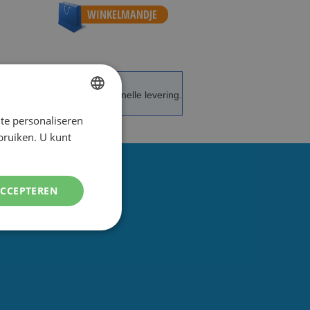
WINKELMANDJE
de service en advies.
Snelle levering.
te personaliseren
DUTCH
ebruiken. U kunt
ENGLISH
ACCEPTEREN