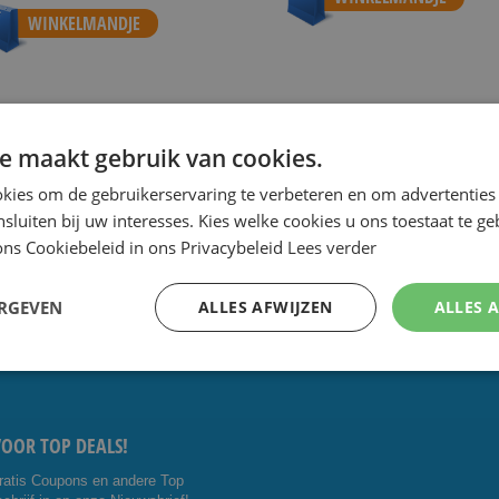
WINKELMANDJE
e maakt gebruik van cookies.
 de scherpste prijs.
Speciale Dag- en Weekaanbiedingen.
Goe
kies om de gebruikerservaring te verbeteren en om advertenties 
nsluiten bij uw interesses. Kies welke cookies u ons toestaat te g
ns Cookiebeleid in ons Privacybeleid
Lees verder
CTEER ONS:
VOLG ONS
ERGEVEN
ALLES AFWIJZEN
ALLES 
5 4014476
Facebo
Youtub
shavesavings.com
ok
e
VOOR TOP DEALS!
ratis Coupons en andere Top