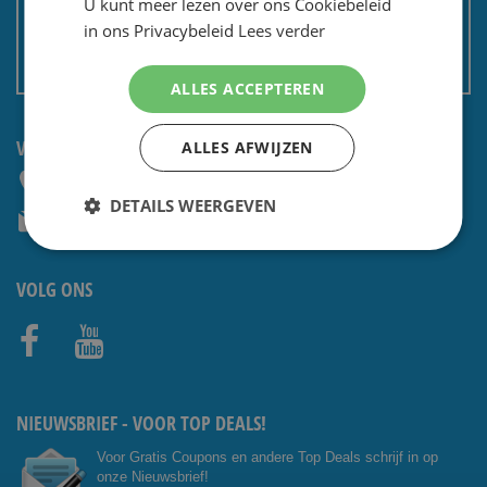
U kunt meer lezen over ons Cookiebeleid
Privacy en security
in ons Privacybeleid
Lees verder
Algemene voorwaarden
Non EU: Belasting / douane
ALLES ACCEPTEREN
VRAGEN? CONTACTEER ONS:
ALLES AFWIJZEN
+31 (0) 85 4014476
DETAILS WEERGEVEN
service@shavesavings.com
VOLG ONS
Facebo
Youtub
ok
e
NIEUWSBRIEF - VOOR TOP DEALS!
Voor Gratis Coupons en andere Top Deals schrijf in op
onze Nieuwsbrief!