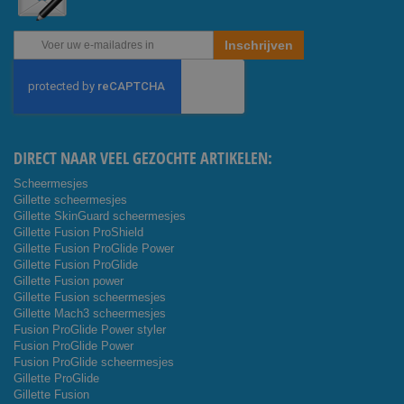
Abonneer
Inschrijven
u
op
onze
nieuwsbrief
DIRECT NAAR VEEL GEZOCHTE ARTIKELEN:
Scheermesjes
Gillette scheermesjes
Gillette SkinGuard scheermesjes
Gillette Fusion ProShield
Gillette Fusion ProGlide Power
Gillette Fusion ProGlide
Gillette Fusion power
Gillette Fusion scheermesjes
Gillette Mach3 scheermesjes
Fusion ProGlide Power styler
Fusion ProGlide Power
Fusion ProGlide scheermesjes
Gillette ProGlide
Gillette Fusion