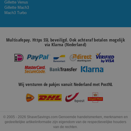
Gillette Venus
Gillette Mach3
Mach3 Turbo
Multisafepay. Https SSL beveiligd. Ook achteraf betalen mogelijk
via Klarna (Nederland)
Wij versturen de pakjes vanuit Nederland met PostNL
© 2005 - 2026 ShaveSavings.com Genoemde handelsmerken, merknamen en
gedeeltelijke artikelinformatie zijn eigendom van de respectievelijke houders
van de rechten.