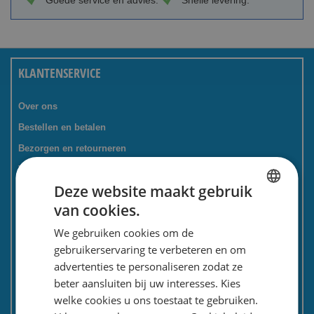
Goede service en advies.
Snelle levering.
KLANTENSERVICE
Over ons
Bestellen en betalen
Bezorgen en retourneren
Tevredenheidsgarantie
Deze website maakt gebruik
Kadoservice
van cookies.
Bedrijven / zakelijk
DUTCH
We gebruiken cookies om de
Meest gestelde vragen
ENGLISH
gebruikerservaring te verbeteren en om
Contactformulier
advertenties te personaliseren zodat ze
Spaarkaart
beter aansluiten bij uw interesses. Kies
Nieuwsbrief
welke cookies u ons toestaat te gebruiken.