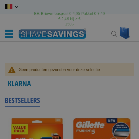
Ga
naar
BE: Brievenbuspost € 4,95 Pakket € 7,49
de
€ 2,49 bij > €
inhoud
150,-
Wink
Search
Geen producten gevonden voor deze selectie.
KLARNA
BESTSELLERS