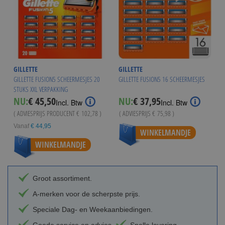
GILLETTE
GILLETTE
GILLETTE FUSION5 SCHEERMESJES 20
GILLETTE FUSION5 16 SCHEERMESJES
STUKS XXL VERPAKKING
Special
NU:
€ 45,50
NU:
€ 37,95
Incl. Btw
Incl. Btw
Price
( ADVIESPRIJS PRODUCENT
€ 102,78
)
( ADVIESPRIJS
€ 75,98
)
Vanaf
€ 44,95
WINKELMANDJE
WINKELMANDJE
Groot assortiment.
A-merken voor de scherpste prijs.
Speciale Dag- en Weekaanbiedingen.