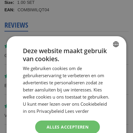
informatie
1.00 SET
COMBIWILQT04
REVIEWS
Gereviewd door
BS
Deze website maakt gebruik
Goede mesjes, maar natuurlijk altijd te duur...
van cookies.
DUTCH
We gebruiken cookies om de
ENGLISH
gebruikerservaring te verbeteren en om
Gereviewd door
Klant
advertenties te personaliseren zodat ze
Echt goed, wil geen andere
beter aansluiten bij uw interesses. Kies
welke cookies u ons toestaat te gebruiken.
U kunt meer lezen over ons Cookiebeleid
Gereviewd door
Melanie
in ons Privacybeleid
Lees verder
Voor op vakantie fijner dan wegwerp!
ALLES ACCEPTEREN