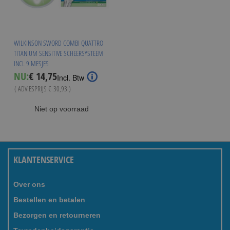
WILKINSON SWORD COMBI QUATTRO
TITANIUM SENSITIVE SCHEERSYSTEEM
INCL 9 MESJES
Special
NU:
€ 14,75
Incl. Btw
Price
( ADVIESPRIJS
€ 30,93
)
Niet op voorraad
KLANTENSERVICE
Over ons
Bestellen en betalen
Bezorgen en retourneren