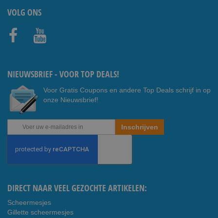
VOLG ONS
Faceb
Youtub
ook
e
NIEUWSBRIEF - VOOR TOP DEALS!
Voor Gratis Coupons en andere Top Deals schrijf in op
onze Nieuwsbrief!
Abonneer
Inschrijven
u
op
onze
nieuwsbrief
DIRECT NAAR VEEL GEZOCHTE ARTIKELEN:
Scheermesjes
Gillette scheermesjes