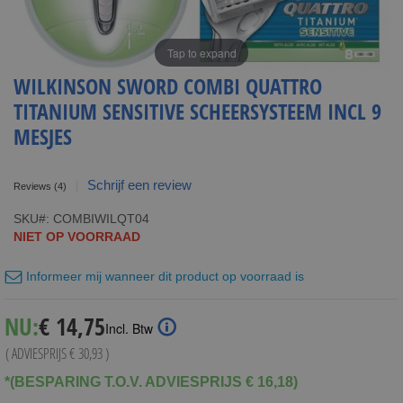
Tap to expand
WILKINSON SWORD COMBI QUATTRO
TITANIUM SENSITIVE SCHEERSYSTEEM INCL 9
MESJES
Schrijf een review
Reviews
(4)
SKU
COMBIWILQT04
NIET OP VOORRAAD
Informeer mij wanneer dit product op voorraad is
Special
NU:
€ 14,75
Incl. Btw
Price
( ADVIESPRIJS
€ 30,93
)
*(BESPARING T.O.V. ADVIESPRIJS € 16,18)