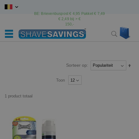
Ga
naar
BE: Brievenbuspost € 4,95 Pakket € 7,49
de
€ 2,49 bij > €
inhoud
150,-
Wink
Search
Sorteer op:
Van
hoo
naar
Toon
laag
sort
1
product
totaal