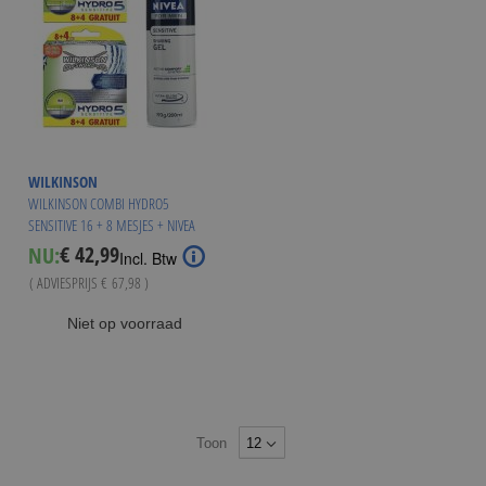
WILKINSON
WILKINSON COMBI HYDRO5
SENSITIVE 16 + 8 MESJES + NIVEA
SENSITIVE SCHEERGEL 200ML
€ 42,99
NU:
Special
Incl. Btw
Price
( ADVIESPRIJS
€ 67,98
)
Niet op voorraad
Toon