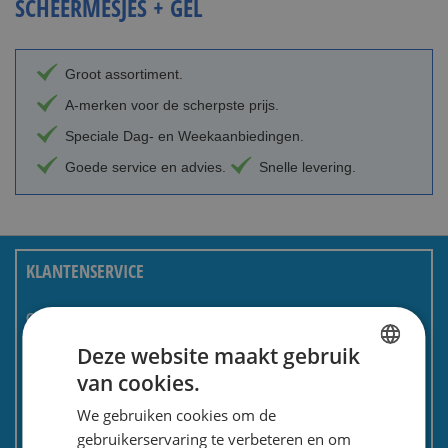
SCHEERMESJES + GEL
Groot assortiment.
A-merken voor de scherpste prijs.
Speciale Dag- en Weekaanbiedingen.
Goede service en advies.
Snelle levering.
KLANTENSERVICE
Over ons
Bestellen en betalen
Deze website maakt gebruik
van cookies.
Bezorgen en retourneren
DUTCH
Tevredenheidsgarantie
We gebruiken cookies om de
ENGLISH
gebruikerservaring te verbeteren en om
Kadoservice