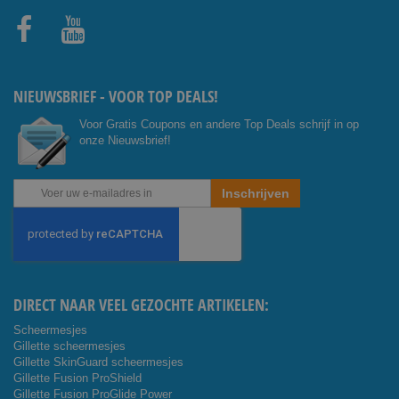
Facebo
Youtub
ok
e
NIEUWSBRIEF - VOOR TOP DEALS!
Voor Gratis Coupons en andere Top Deals schrijf in op
onze Nieuwsbrief!
Abonneer
Inschrijven
u
op
onze
nieuwsbrief
DIRECT NAAR VEEL GEZOCHTE ARTIKELEN:
Scheermesjes
Gillette scheermesjes
Gillette SkinGuard scheermesjes
Gillette Fusion ProShield
Gillette Fusion ProGlide Power