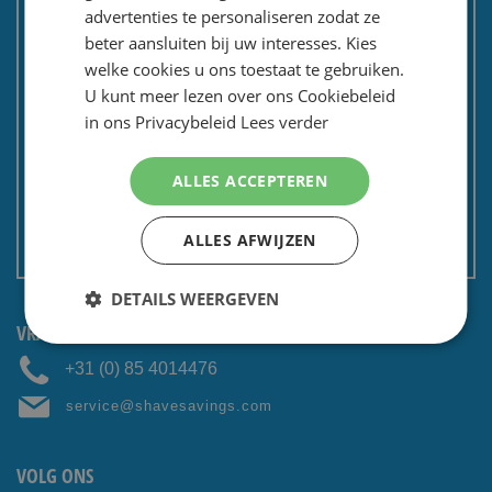
advertenties te personaliseren zodat ze
Bedrijven / zakelijk
beter aansluiten bij uw interesses. Kies
Meest gestelde vragen
welke cookies u ons toestaat te gebruiken.
Contactformulier
U kunt meer lezen over ons Cookiebeleid
in ons Privacybeleid
Lees verder
Spaarkaart
Nieuwsbrief
ALLES ACCEPTEREN
Privacy en security
Algemene voorwaarden
ALLES AFWIJZEN
Non EU: Belasting / douane
DETAILS WEERGEVEN
VRAGEN? CONTACTEER ONS:
+31 (0) 85 4014476
service@shavesavings.com
VOLG ONS