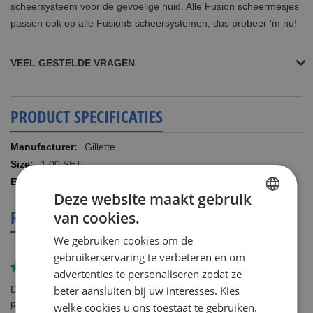
scheersysteem voor de gevoelige huid. Alle Fusion scheermesjes
passen ook op alle Fusion5 scheersystemen, dus probeer 'm nu!
VEEL GESTELDE VRAGEN
PRODUCT SPECIFICATIES
Meer
Gillette
informatie
1.00 SET
7613033673276
Deze website maakt gebruik
REVIEWS
van cookies.
DUTCH
We gebruiken cookies om de
ENGLISH
gebruikerservaring te verbeteren en om
Gereviewd door
Patrick Andrei
advertenties te personaliseren zodat ze
Dan aan ShaveSavings voor de goede klantenservice en de
beter aansluiten bij uw interesses. Kies
prettige afwinkeling van een vraag.
welke cookies u ons toestaat te gebruiken.