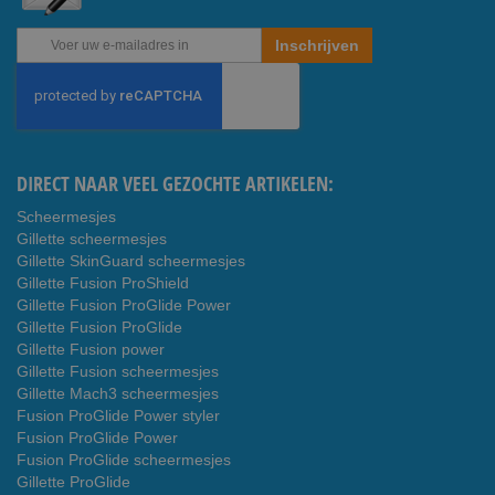
Abonneer
Inschrijven
u
op
onze
nieuwsbrief
DIRECT NAAR VEEL GEZOCHTE ARTIKELEN:
Scheermesjes
Gillette scheermesjes
Gillette SkinGuard scheermesjes
Gillette Fusion ProShield
Gillette Fusion ProGlide Power
Gillette Fusion ProGlide
Gillette Fusion power
Gillette Fusion scheermesjes
Gillette Mach3 scheermesjes
Fusion ProGlide Power styler
Fusion ProGlide Power
Fusion ProGlide scheermesjes
Gillette ProGlide