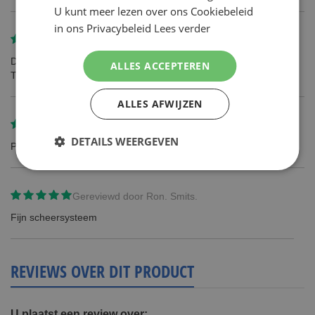
U kunt meer lezen over ons Cookiebeleid
in ons Privacybeleid
Lees verder
Gereviewd door
L. Ryland
Dit product is een stuk beter en scheert gladder dan de Gilette
ALLES ACCEPTEREN
Turbo Mach 3 die ik voorheen gebruikte.
ALLES AFWIJZEN
Gereviewd door
Eraldo Kohinor
DETAILS WEERGEVEN
Prima kwaliteit tegen goede heel prijs
Gereviewd door
Ron. Smits.
Fijn scheersysteem
REVIEWS OVER DIT PRODUCT
U plaatst een review over: