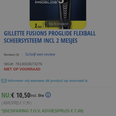
Tap to expand
GILLETTE FUSION5 PROGLIDE FLEXBALL
SCHEERSYSTEEM INCL 2 MESJES
Schrijf een review
Reviews
(4)
SKU
7613033673276
NIET OP VOORRAAD
Informeer mij wanneer dit product op voorraad is
Special
NU:
€ 10,50
Incl. Btw
Price
( ADVIESPRIJS
€ 17,99
)
*(BESPARING T.O.V. ADVIESPRIJS € 7,49)