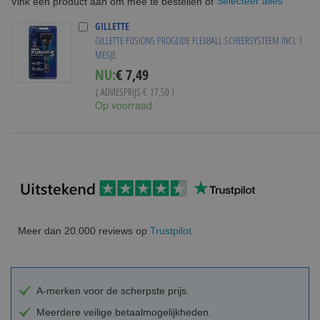
Selecteer alles
Vink een product aan om mee te bestellen of
GILLETTE
GILLETTE FUSION5 PROGLIDE FLEXBALL SCHEERSYSTEEM INCL 1
MESJE
Special
NU:
€ 7,49
Price
( ADVIESPRIJS
€ 17,50
)
Op voorraad
Meer dan 20.000 reviews op
Trustpilot
A-merken voor de scherpste prijs.
Meerdere veilige betaalmogelijkheden.