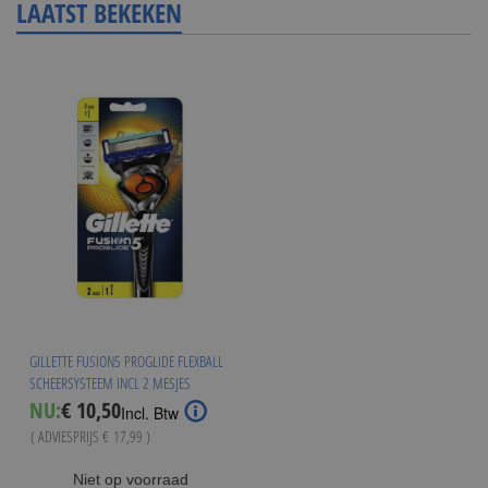
LAATST BEKEKEN
GILLETTE FUSION5 PROGLIDE FLEXBALL
SCHEERSYSTEEM INCL 2 MESJES
Special
NU:
€ 10,50
Incl. Btw
Price
( ADVIESPRIJS
€ 17,99
)
Niet op voorraad