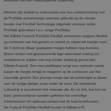
flexibiliteit van een meedraaiende scheerkop.
Mannen zijn dubbel zo enthousiast over hun scheerervaring met
de ProGlide scheermesjes wanneer gebruikt op de nieuwe
houder met FlexBall Technologie (algehele voorkeur onder
ProGlide gebruikers t.o.v. vorige ProGlide).
Het Gillette Fusion5 ProGlide FlexBall scheermes reageert flexibel
op contouren van het gezicht en neemt zo vrijwel elk haartje mee!
De 5 dicht op elkaar geplaatste mesjes hebben nog dunnere,
fijnere randen met geavanceerde lage weerstand coating om
moeiteloos te snijden met nog minder trekkerig gevoel dan
Gillette Fusion5. Een mes stabilisator zorgt voor optimale ruimte
tussen de mesjes terwijl ze reageren op de contouren van het
mannelijk gezicht. Een precisie mesje aan de achterzijde is ideaal
voor de lastige plekjes zoals onder de neus. De verbeterde
Lubrastrip is doordrenkt met minerale olie. En tot slot, last but not
least: gestroomlijnde kanalen geleiden het overtollige
scheerschuim om optimaal contact met de huid te behouden.
De Fusion5 ProGlide FlexBall houder is Gillette's #1