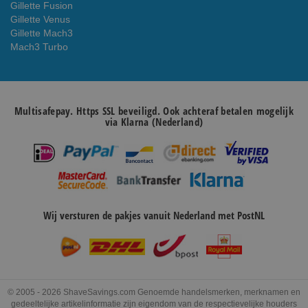
Gillette Fusion
Gillette Venus
Gillette Mach3
Mach3 Turbo
Multisafepay. Https SSL beveiligd. Ook achteraf betalen mogelijk
via Klarna (Nederland)
Wij versturen de pakjes vanuit Nederland met PostNL
© 2005 - 2026 ShaveSavings.com Genoemde handelsmerken, merknamen en
gedeeltelijke artikelinformatie zijn eigendom van de respectievelijke houders