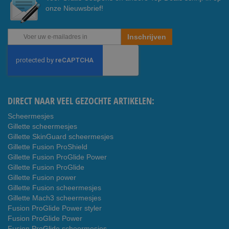
onze Nieuwsbrief!
Abonneer
Inschrijven
u
op
onze
nieuwsbrief
DIRECT NAAR VEEL GEZOCHTE ARTIKELEN:
Scheermesjes
Gillette scheermesjes
Gillette SkinGuard scheermesjes
Gillette Fusion ProShield
Gillette Fusion ProGlide Power
Gillette Fusion ProGlide
Gillette Fusion power
Gillette Fusion scheermesjes
Gillette Mach3 scheermesjes
Fusion ProGlide Power styler
Fusion ProGlide Power
Fusion ProGlide scheermesjes