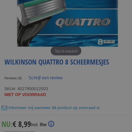
Tap to expand
WILKINSON QUATTRO 8 SCHEERMESJES
Schrijf een review
Reviews
(8)
SKU
4027800012503
NIET OP VOORRAAD
Informeer mij wanneer dit product op voorraad is
Special
NU:
€ 8,99
Incl. Btw
Price