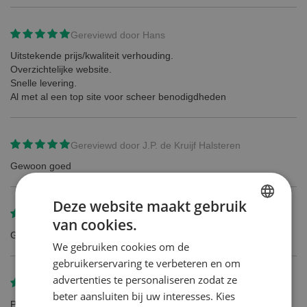
Gereviewd door
Hans
Uitstekende prijs/kwaliteit verhouding.
Overzichtelijke website.
Snelle levering.
Al met al een top site voor scheer benodigdheden
Gereviewd door
J.P. de Kruijf Halsteren
Gewoon goed
Deze website maakt gebruik
Gereviewd door
Piotr Darczuk
van cookies.
DUTCH
Gewoon perfect!!
We gebruiken cookies om de
ENGLISH
gebruikerservaring te verbeteren en om
advertenties te personaliseren zodat ze
Gereviewd door
Dhr. van den Bosch, Anton
beter aansluiten bij uw interesses. Kies
Prima scheermesjes voor een zware baardgroei.