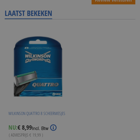
Review versturen
LAATST BEKEKEN
WILKINSON QUATTRO 8 SCHEERMESJES
Special
NU:
€ 8,99
Incl. Btw
Price
( ADVIESPRIJS
€ 19,99
)