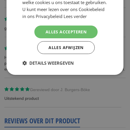
welke cookies u ons toestaat te gebruiken.
U kunt meer lezen over ons Cookiebeleid
in ons Privacybeleid
Lees verder
Gereviewd door
etienne gellens
geleverd volgens de bestelling
ALLES ACCEPTEREN
ALLES AFWIJZEN
Gereviewd door
Albert
Het product op zich, is me genoegzaam bekend als een goed
DETAILS WEERGEVEN
product. Echter, het is me nog steeds niet geleverd na meer dan
een week wachten. Foutje in behandeling op PostNl heet dat dan.
Gereviewd door
J. Burgers-Böke
Uitstekend product
REVIEWS OVER DIT PRODUCT