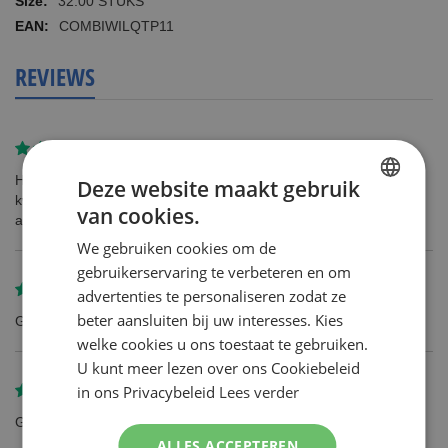
32.00 STUKS
COMBIWILQTP11
REVIEWS
Gereviewd door
J Walet
Het product gebruik ik al geruime tijd en is altijd van goede
Deze website maakt gebruik
kwaliteit geweest en ik heb geen reden om te denken dat het nu
van cookies.
DUTCH
anders zal zijn.
We gebruiken cookies om de
ENGLISH
gebruikerservaring te verbeteren en om
Gereviewd door
Joris Saenen
advertenties te personaliseren zodat ze
beter aansluiten bij uw interesses. Kies
Goede scheermesje.
welke cookies u ons toestaat te gebruiken.
U kunt meer lezen over ons Cookiebeleid
in ons Privacybeleid
Lees verder
Gereviewd door
Luc
Gunstige prijs
ALLES ACCEPTEREN