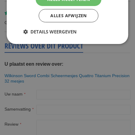
Gereviewd door
Kees Mommers
ALLES AFWIJZEN
Gebruik deze mesjes al jaren. Zeer tevreden.
DETAILS WEERGEVEN
REVIEWS OVER DIT PRODUCT
U plaatst een review over:
Wilkinson Sword Combi Scheermesjes Quattro Titanium Precision
32 mesjes
Uw naam
Samenvatting
Review