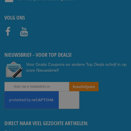
VOLG ONS
Faceb
Youtub
ook
e
NIEUWSBRIEF - VOOR TOP DEALS!
Voor Gratis Coupons en andere Top Deals schrijf in op
onze Nieuwsbrief!
Abonneer
Inschrijven
u
op
onze
nieuwsbrief
DIRECT NAAR VEEL GEZOCHTE ARTIKELEN: