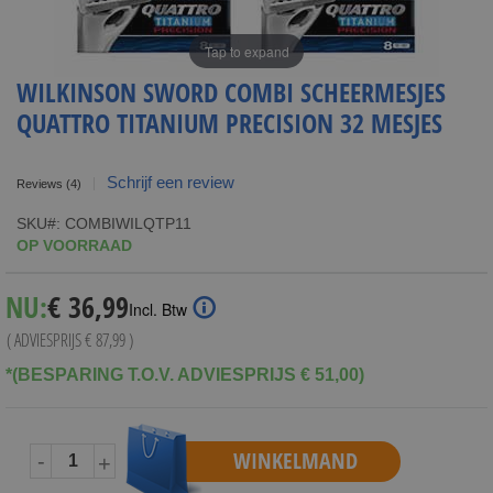
Tap to expand
WILKINSON SWORD COMBI SCHEERMESJES
QUATTRO TITANIUM PRECISION 32 MESJES
Schrijf een review
Reviews
(4)
SKU
COMBIWILQTP11
OP VOORRAAD
Special
NU:
€ 36,99
Incl. Btw
Price
( ADVIESPRIJS
€ 87,99
)
*(BESPARING T.O.V. ADVIESPRIJS € 51,00)
WINKELMAND
-
+