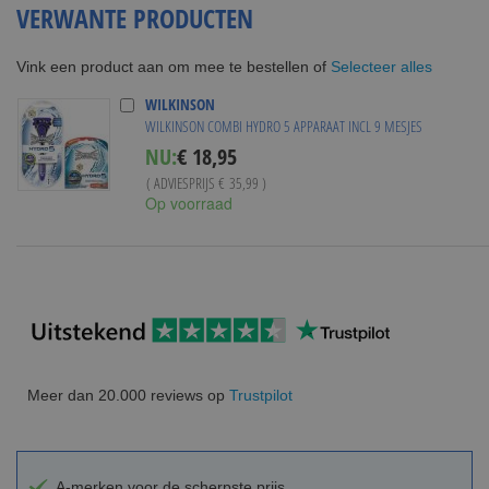
VERWANTE PRODUCTEN
Selecteer alles
Vink een product aan om mee te bestellen of
WILKINSON
WILKINSON COMBI HYDRO 5 APPARAAT INCL 9 MESJES
Special
NU:
€ 18,95
Price
( ADVIESPRIJS
€ 35,99
)
Op voorraad
Meer dan 20.000 reviews op
Trustpilot
A-merken voor de scherpste prijs.