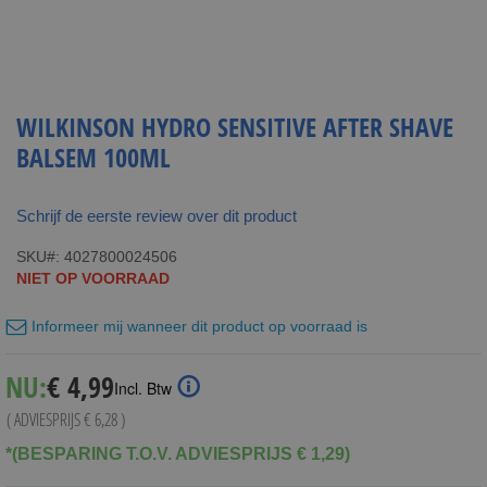
WILKINSON HYDRO SENSITIVE AFTER SHAVE
BALSEM 100ML
Schrijf de eerste review over dit product
SKU
4027800024506
NIET OP VOORRAAD
Informeer mij wanneer dit product op voorraad is
Special
NU:
€ 4,99
Incl. Btw
Price
( ADVIESPRIJS
€ 6,28
)
*(BESPARING T.O.V. ADVIESPRIJS € 1,29)