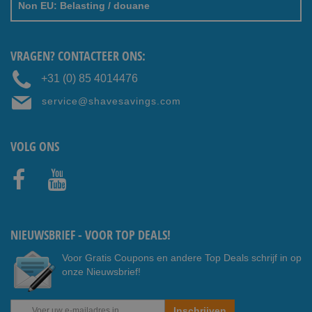
Non EU: Belasting / douane
VRAGEN? CONTACTEER ONS:
+31 (0) 85 4014476
service@shavesavings.com
VOLG ONS
Faceb
Youtub
ook
e
NIEUWSBRIEF - VOOR TOP DEALS!
Voor Gratis Coupons en andere Top Deals schrijf in op
onze Nieuwsbrief!
Abonneer
Inschrijven