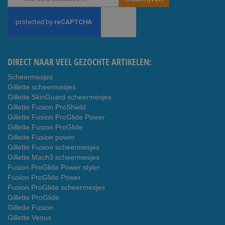
u
op
onze
nieuwsbrief
DIRECT NAAR VEEL GEZOCHTE ARTIKELEN:
Scheermesjes
Gillette scheermesjes
Gillette SkinGuard scheermesjes
Gillette Fusion ProShield
Gillette Fusion ProGlide Power
Gillette Fusion ProGlide
Gillette Fusion power
Gillette Fusion scheermesjes
Gillette Mach3 scheermesjes
Fusion ProGlide Power styler
Fusion ProGlide Power
Fusion ProGlide scheermesjes
Gillette ProGlide
Gillette Fusion
Gillette Venus