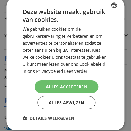
- Dermatalogisch getest. Niet vet, zonder alcohol.
Deze website maakt gebruik
- Gebruik dit after shave product met een Wilkinson Hydro3 of
van cookies.
Hydro5 scheerapparaat en scheergel voor nog meer huidcomfort.
DUTCH
We gebruiken cookies om de
ENGLISH
gebruikerservaring te verbeteren en om
VEEL GESTELDE VRAGEN
advertenties te personaliseren zodat ze
beter aansluiten bij uw interesses. Kies
PRODUCT SPECIFICATIES
welke cookies u ons toestaat te gebruiken.
U kunt meer lezen over ons Cookiebeleid
Meer
in ons Privacybeleid
Lees verder
Wilkinson
informatie
100.00 ML
4027800024506
ALLES ACCEPTEREN
REVIEWS OVER DIT PRODUCT
ALLES AFWIJZEN
DETAILS WEERGEVEN
U plaatst een review over:
Wilkinson Hydro Sensitive After Shave Balsem 100ml