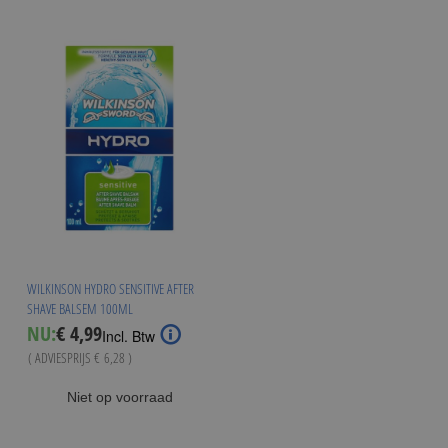
WILKINSON HYDRO SENSITIVE AFTER
SHAVE BALSEM 100ML
Special
NU:
€ 4,99
Incl. Btw
Price
( ADVIESPRIJS
€ 6,28
)
Niet op voorraad